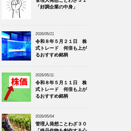
管理人発想ことわざ３１
分
で
「好調企業の中身」
類
ブ
で
ロ
ブ
グ
ロ
記
2026/05/21
グ
事
令和８年５月２１日 株
記
を
式トレード 何倍も上が
事
表
を
示
るおすすめ銘柄
表
示
2026/05/11
令和８年５月１１日 株
式トレード 何倍も上が
るおすすめ銘柄
2026/05/04
管理人発想ことわざ３０
「絶品作物を創作する心