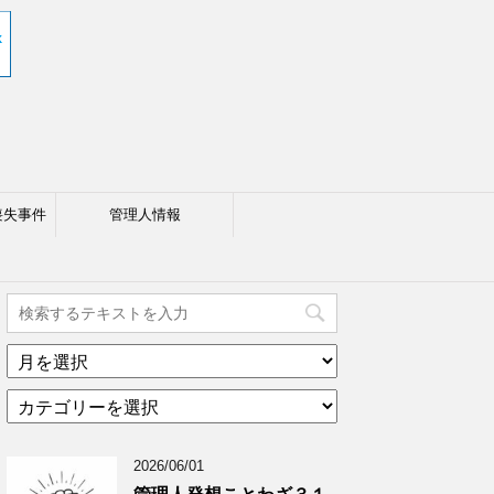
喪失事件
管理人情報
ア
ー
カ
カ
テ
イ
ゴ
ブ
2026/06/01
リ
年
ー
月