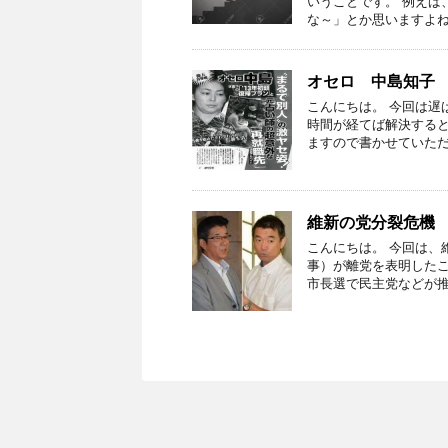
いうことです。 例えば
な～」とか思いますよね
オセロ 中島知子
こんにちは。 今回は遅
時間が経てば解決する
ますので書かせていただ
維新の党分裂危機
こんにちは。 今回は、
事）が離党を表明したこ
市長選で民主党などが推