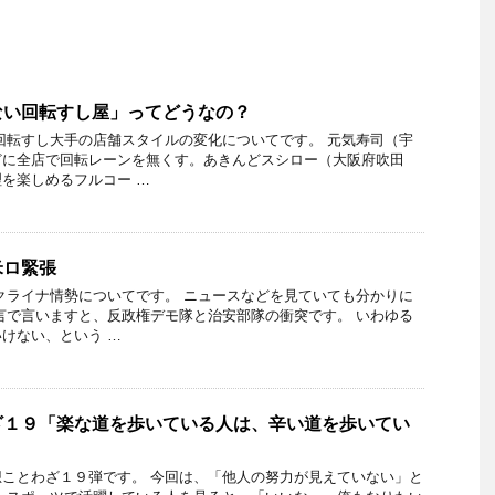
ない回転すし屋」ってどうなの？
回転すし大手の店舗スタイルの変化についてです。 元気寿司（宇
どに全店で回転レーンを無くす。あきんどスシロー（大阪府吹田
を楽しめるフルコー …
米ロ緊張
クライナ情勢についてです。 ニュースなどを見ていても分かりに
言で言いますと、反政権デモ隊と治安部隊の衝突です。 いわゆる
けない、という …
ざ１９「楽な道を歩いている人は、辛い道を歩いてい
ことわざ１９弾です。 今回は、「他人の努力が見えていない」と