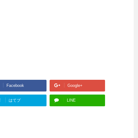
Facebook
Google+
!
はてブ
LINE