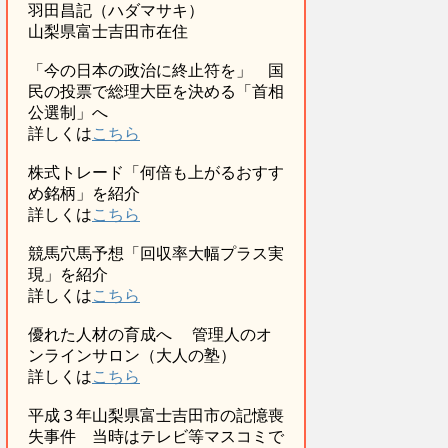
羽田昌記（ハダマサキ）
山梨県富士吉田市在住
「今の日本の政治に終止符を」 国
民の投票で総理大臣を決める「首相
公選制」へ
詳しくは
こちら
株式トレード「何倍も上がるおすす
め銘柄」を紹介
詳しくは
こちら
競馬穴馬予想「回収率大幅プラス実
現」を紹介
詳しくは
こちら
優れた人材の育成へ 管理人のオ
ンラインサロン（大人の塾）
詳しくは
こちら
平成３年山梨県富士吉田市の記憶喪
失事件 当時はテレビ等マスコミで