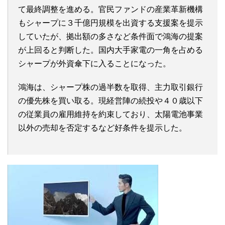
て最終調整を進める。官民ファンドの産業革新機構
もシャープに３千億円規模を出資する支援案を提示
していたが、拠出額の多さなど条件面で鴻海の提案
が上回ると判断した。国内大手家電の一角を占める
シャープが外資傘下に入ることになった。
鴻海は、シャープ株の過半数を取得、主力取引銀行
の優先株を買い取る。現経営陣の続投や４０歳以下
の従業員の雇用維持を約束しており、太陽電池事業
以外の売却を否定するなど好条件を提示した。