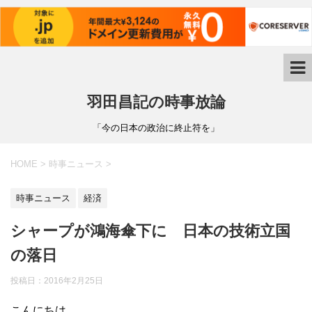
羽田昌記の時事放論
「今の日本の政治に終止符を」
HOME
>
時事ニュース
>
時事ニュース
経済
シャープが鴻海傘下に 日本の技術立国
の落日
投稿日：
2016年2月25日
こんにちは。