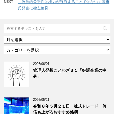
NEXT
「政治的公平性は権力が判断することではない」高市
氏発言に極左偏見
ア
ー
カ
カ
テ
イ
ゴ
ブ
2026/06/01
リ
年
ー
月
管理人発想ことわざ３１「好調企業の中
分
で
身」
類
ブ
で
ロ
ブ
グ
ロ
記
2026/05/21
グ
事
令和８年５月２１日 株式トレード 何
記
を
倍も上がるおすすめ銘柄
事
表