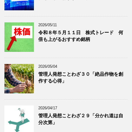
を
示
表
示
2026/05/11
令和８年５月１１日 株式トレード 何
倍も上がるおすすめ銘柄
2026/05/04
管理人発想ことわざ３０「絶品作物を創
作する心得」
2026/04/17
管理人発想ことわざ２９「分かれ道は自
分次第」