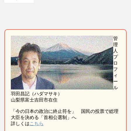
管
理
人
プ
ロ
フ
ィ
ー
ル
羽田昌記（ハダマサキ）
山梨県富士吉田市在住
「今の日本の政治に終止符を」 国民の投票で総理
大臣を決める「首相公選制」へ
詳しくは
こちら