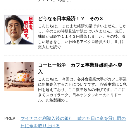
ど・・・。 今日 …
どうなる日本経済！？ その３
こんにちは。 またまた経済の話ですいません。しか
し、今のこの時期見逃す訳にはいきません。 先日、
株価が日経で１１４３円暴落しました。その後、激
しい動きをし、いわゆるアベクロ勝負の月、６月に
突入した訳で …
コーヒー戦争 カフェ事業群雄割拠へ突
入
こんにちは。 今回は、各外食産業大手がカフェ事業
に新規参入することについてです。 喫茶事業は１兆
円を超えており、ここ数年数％の伸びです。ここに
きてスカイラーク、日本ケンタッキーのトリドー
ル、丸亀製麺の …
PREV
マイナス金利導入後の銀行 晴れた日に傘を貸し雨の
日に傘を取り上げる