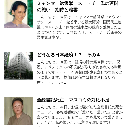
ミャンマー総選挙 スー・チー氏の苦闘
の戦い 期待と暗雲
こんにちは。 今回は、ミャンマー総選挙でアウン・
サン・スー・チー党首率いる最大野党・国民民主連
盟（NLD）が上下両院の過半数の議席を獲得したこ
とについてです。これにより、スー・チー氏主導の
民主派政権が …
どうなる日本経済！？ その４
こんにちは。 今回は、経済の話の第４弾です。 現
況、アベノミクスの不安説が取りざたされてる時期
のようです・・・！？ 為替は多少安定しつつあるよ
うに見えます。 株価は終値では報道されない程
度・・・。しか …
金総書記死亡 マスコミの対応不足
こんにちは。 本日、お昼に騒がせた金総書記の死亡
ニュース。 各報道番組で「驚いた、驚いた」と皆が
言っていました。 私もニュースを見ていて驚きまし
た。ただ、私の驚いた、は意味が違いますけ