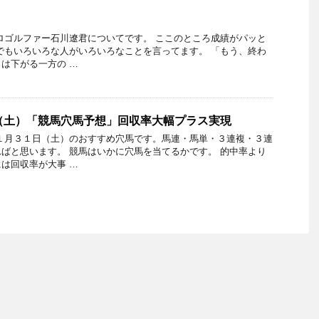
ロゴルファー石川遼君についてです。 ここのところ成績がパッと
でもいろいろな人がいろいろなことを言ってます。 「もう、終わ
は下がる一方の …
（土）「競馬穴馬予想」回収率大幅プラス実現
１月３１日（土）のおすすめ穴馬です。馬連・馬単・３連複・３連
ばと思います。 競馬はいかに穴馬を当てるかです。 的中率より
は回収率が大事 …