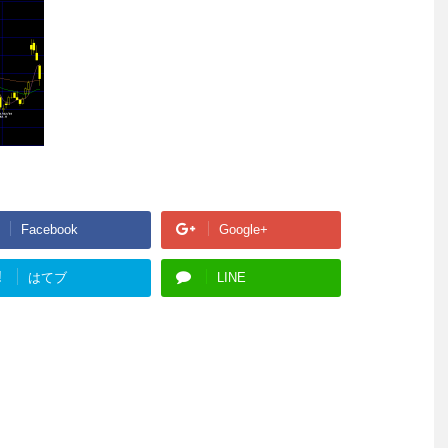
Facebook
Google+
!
はてブ
LINE