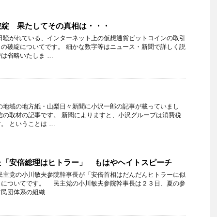
破綻 果たしてその真相は・・・
日騒がれている、インターネット上の仮想通貨ビットコインの取引
の破綻についてです。 細かな数字等はニュース・新聞で詳しく説
は省略いたしま …
の地域の地方紙・山梨日々新聞に小沢一郎の記事が載っていまし
信の取材の記事です。 新聞によりますと、小沢グループは消費税
。 ということは …
た「安倍総理はヒトラー」 もはやヘイトスピーチ
民主党の小川敏夫参院幹事長が「安倍首相はだんだんヒトラーに似
とについてです。 民主党の小川敏夫参院幹事長は２３日、夏の参
民団体系の組織 …