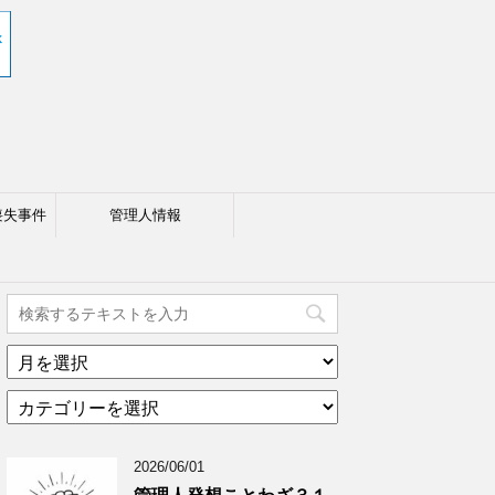
喪失事件
管理人情報
ア
ー
カ
カ
テ
イ
ゴ
ブ
2026/06/01
リ
年
ー
月