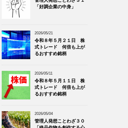
管理人発想ことわざ３１
分
で
「好調企業の中身」
類
ブ
で
ロ
ブ
グ
ロ
記
2026/05/21
グ
事
令和８年５月２１日 株
記
を
式トレード 何倍も上が
事
表
を
示
るおすすめ銘柄
表
示
2026/05/11
令和８年５月１１日 株
式トレード 何倍も上が
るおすすめ銘柄
2026/05/04
管理人発想ことわざ３０
「絶品作物を創作する心