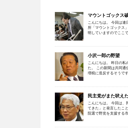
マウントゴックス
こんにちは。 今回は連
所「マウントゴックス」
明していますのでここで
小沢一郎の野望
こんにちは。 昨日の私
た。 この新聞は共同通
増税に造反するそうです
民主党がまた吠え
こんにちは。 今回は、
てきた」と発言したこ
院選で野党を支援する市