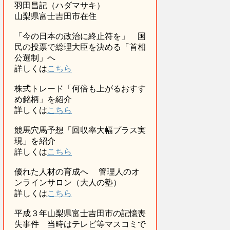
羽田昌記（ハダマサキ）
山梨県富士吉田市在住
「今の日本の政治に終止符を」 国
民の投票で総理大臣を決める「首相
公選制」へ
詳しくは
こちら
株式トレード「何倍も上がるおすす
め銘柄」を紹介
詳しくは
こちら
競馬穴馬予想「回収率大幅プラス実
現」を紹介
詳しくは
こちら
優れた人材の育成へ 管理人のオ
ンラインサロン（大人の塾）
詳しくは
こちら
平成３年山梨県富士吉田市の記憶喪
失事件 当時はテレビ等マスコミで