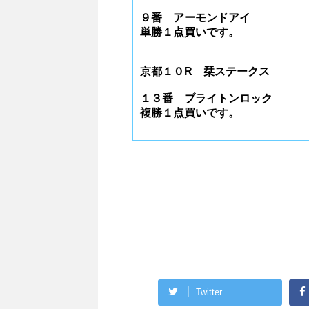
９番 アーモンドアイ
単勝１点買いです。
京都１０R 栞ステークス
１３番 ブライトンロック
複勝１点買いです。
Twitter