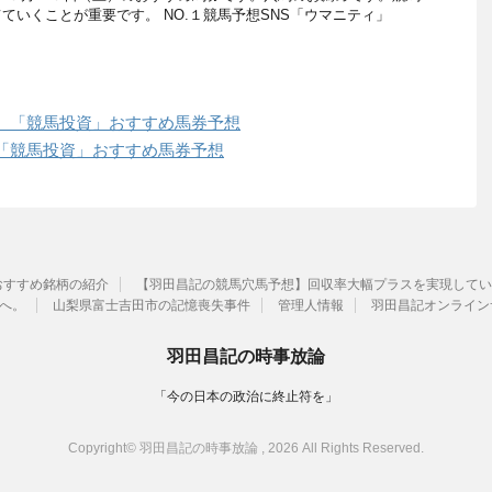
ていくことが重要です。 NO.１競馬予想SNS「ウマニティ」
 「競馬投資」おすすめ馬券予想
「競馬投資」おすすめ馬券予想
おすすめ銘柄の紹介
【羽田昌記の競馬穴馬予想】回収率大幅プラスを実現してい
へ。
山梨県富士吉田市の記憶喪失事件
管理人情報
羽田昌記オンライン
羽田昌記の時事放論
「今の日本の政治に終止符を」
Copyright© 羽田昌記の時事放論 , 2026 All Rights Reserved.