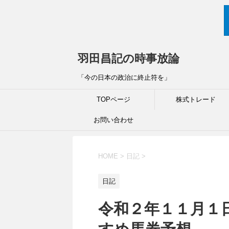
羽田昌記の時事放論
「今の日本の政治に終止符を」
TOPページ
株式トレード
お問い合わせ
HOME
>
日記
>
日記
令和２年１１月１