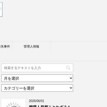
喪失事件
管理人情報
ア
ー
カ
カ
テ
イ
ゴ
ブ
2026/06/01
リ
年
ー
月