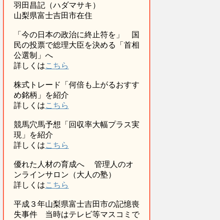
羽田昌記（ハダマサキ）
山梨県富士吉田市在住
「今の日本の政治に終止符を」 国
民の投票で総理大臣を決める「首相
公選制」へ
詳しくは
こちら
株式トレード「何倍も上がるおすす
め銘柄」を紹介
詳しくは
こちら
競馬穴馬予想「回収率大幅プラス実
現」を紹介
詳しくは
こちら
優れた人材の育成へ 管理人のオ
ンラインサロン（大人の塾）
詳しくは
こちら
平成３年山梨県富士吉田市の記憶喪
失事件 当時はテレビ等マスコミで