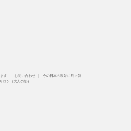
ます
お問い合わせ
今の日本の政治に終止符
サロン（大人の塾）