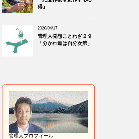
得」
2026/04/17
管理人発想ことわざ２９
「分かれ道は自分次第」
管理人プロフィール