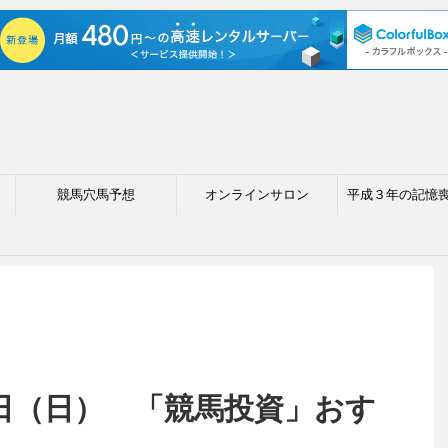
競馬穴馬予想
オンラインサロン
平成３年の記憶
日（日） 「競馬投資」おす