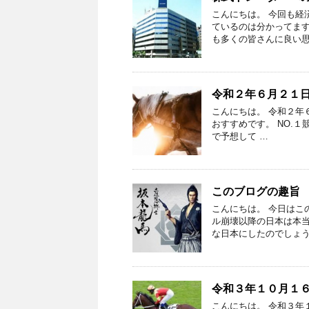
こんにちは。 今回も経
ているのは分かってます
も多くの皆さんに良い思
令和２年６月２１
こんにちは。 令和２年
おすすめです。 NO.１競馬
で予想して …
このブログの趣旨
こんにちは。 今日はこ
ル崩壊以降の日本は本当
な日本にしたのでしょう
令和３年１０月１
こんにちは。 令和３年