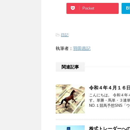
B
Pocket
-
日記
執筆者：
羽田昌記
関連記事
令和４年４月１６
こんにちは。 令和４年
す。単勝・馬単・３連単
NO.１競馬予想SNS「
株式トレーダーへ