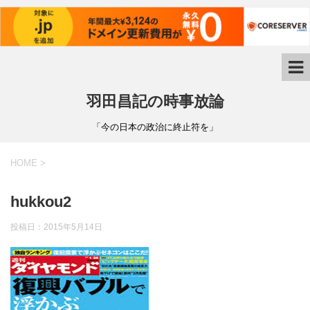
羽田昌記の時事放論
「今の日本の政治に終止符を」
HOME
>
hukkou2
投稿日：
2015年5月14日