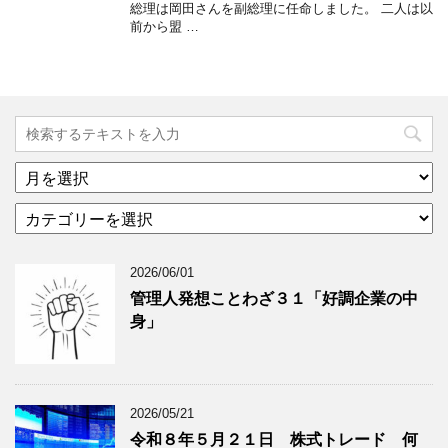
総理は岡田さんを副総理に任命しました。 二人は以
前から盟 …
ア
ー
カ
カ
テ
イ
ゴ
ブ
2026/06/01
リ
年
ー
月
管理人発想ことわざ３１「好調企業の中
分
で
身」
類
ブ
で
ロ
ブ
グ
ロ
記
2026/05/21
グ
事
令和８年５月２１日 株式トレード 何
記
を