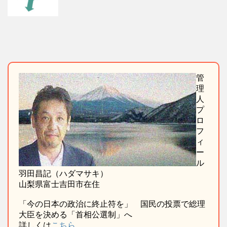
管
理
人
プ
ロ
フ
ィ
ー
ル
羽田昌記（ハダマサキ）
山梨県富士吉田市在住
「今の日本の政治に終止符を」 国民の投票で総理
大臣を決める「首相公選制」へ
詳しくは
こちら