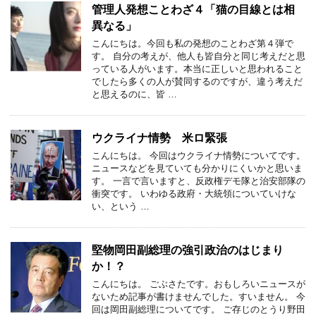
管理人発想ことわざ４「猫の目線とは相
異なる」
こんにちは。今回も私の発想のことわざ第４弾で
す。 自分の考えが、他人も皆自分と同じ考えだと思
っている人がいます。本当に正しいと思われること
でしたら多くの人が賛同するのですが、違う考えだ
と思えるのに、皆 …
ウクライナ情勢 米ロ緊張
こんにちは。 今回はウクライナ情勢についてです。
ニュースなどを見ていても分かりにくいかと思いま
す。 一言で言いますと、反政権デモ隊と治安部隊の
衝突です。 いわゆる政府・大統領についていけな
い、という …
堅物岡田副総理の強引政治のはじまり
か！？
こんにちは。 ごぶさたです。おもしろいニュースが
ないため記事が書けませんでした。すいません。 今
回は岡田副総理についてです。 ご存じのとうり野田