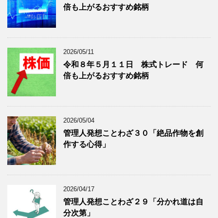
倍も上がるおすすめ銘柄
事
表
を
示
表
示
2026/05/11
令和８年５月１１日 株式トレード 何
倍も上がるおすすめ銘柄
2026/05/04
管理人発想ことわざ３０「絶品作物を創
作する心得」
2026/04/17
管理人発想ことわざ２９「分かれ道は自
分次第」