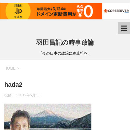
羽田昌記の時事放論
「今の日本の政治に終止符を」
HOME
>
hada2
投稿日：
2019年5月5日