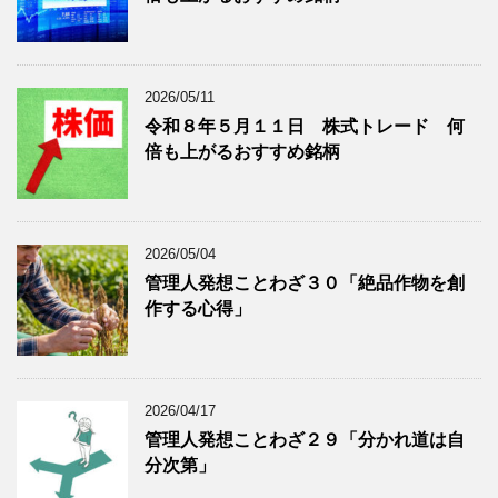
を
示
表
示
2026/05/11
令和８年５月１１日 株式トレード 何
倍も上がるおすすめ銘柄
2026/05/04
管理人発想ことわざ３０「絶品作物を創
作する心得」
2026/04/17
管理人発想ことわざ２９「分かれ道は自
分次第」