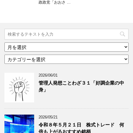
政政党「おおさ …
ア
ー
カ
カ
テ
イ
ゴ
ブ
2026/06/01
リ
年
ー
月
管理人発想ことわざ３１「好調企業の中
分
で
身」
類
ブ
で
ロ
ブ
グ
ロ
記
2026/05/21
グ
事
令和８年５月２１日 株式トレード 何
記
を
倍も上がるおすすめ銘柄
事
表