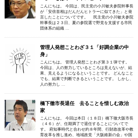
こんにちは。 今回は、民主党の小川敏夫参院幹事長
が「安倍首相はだんだんヒトラーに似てきた」と発
言したことについてです。 民主党の小川敏夫参院
幹事長は２３日、夏の参院選で野党を支援する市民
団体系の組織 …
管理人発想ことわざ３１「好調企業の中
身」
こんにちは。 管理人発想ことわざ第３１弾です。
今回は、人の努力しているところは見えないが、結
果、見えるようになるということです。 どんなこと
でも、結果で判断できるということです。 しかし、
人の努力し …
橋下徹市長退任 去ることを惜しむ政治
家
こんにちは。 今回は本日（１８日）橋下徹大阪市長
（４６）が、任期満了で退任することについてで
す。 府知事時代と合わせ約８年間、行財政改革や教
育改革を推し進め、地域政党「大阪維新の会」や国