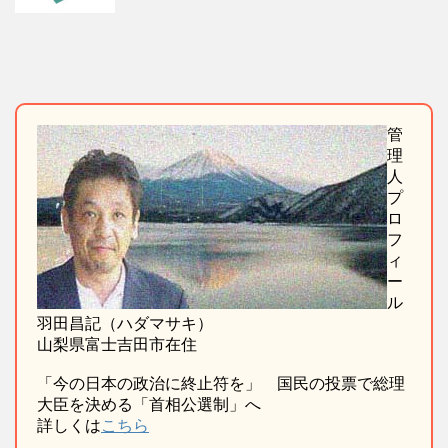
管
理
人
プ
ロ
フ
ィ
ー
ル
羽田昌記（ハダマサキ）
山梨県富士吉田市在住
「今の日本の政治に終止符を」 国民の投票で総理
大臣を決める「首相公選制」へ
詳しくは
こちら