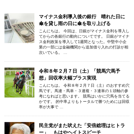
マイナス金利導入後の銀行 晴れた日に
傘を貸し雨の日に傘を取り上げる
こんにちは。 今回は、日銀がマイナス金利を導入し
てからの各銀行の動向についてです。 日銀がマイナ
ス金利政策を導入して1週間となった。中堅中小企
業の一部には金融機関から追加借り入れの打診が相
次いでいる。 …
令和８年２月７日（土）「競馬穴馬予
想」回収率大幅プラス実現
こんにちは。 令和８年２月７日（土）のおすすめ穴
馬です。馬連・馬単・３連複・３連単の１頭軸の参
考になればと思います。 競馬はいかに穴馬を当てる
かです。 的中率よりもトータルで勝つためには回収
率が大事で …
民主党がまた吠えた「安倍総理はヒトラ
ー」 もはやヘイトスピーチ