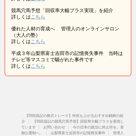
競馬穴馬予想「回収率大幅プラス実現」を紹介
詳しくは
こちら
優れた人材の育成へ 管理人のオンラインサロン
（大人の塾）
詳しくは
こちら
平成３年山梨県富士吉田市の記憶喪失事件 当時は
テレビ等マスコミで騒がれた事件です
詳しくは
こちら
【羽田昌記の株式トレード】何倍も上がるおすすめ銘柄の紹
介
【羽田昌記の競馬穴馬予想】回収率大幅プラスを実現し
ています
お問い合わせ
今の日本の政治に終止符を。首
相公選制へ。
山梨県富士吉田市の記憶喪失事件
管理人