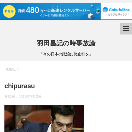
羽田昌記の時事放論
「今の日本の政治に終止符を」
HOME
>
chipurasu
投稿日：
2015年7月2日