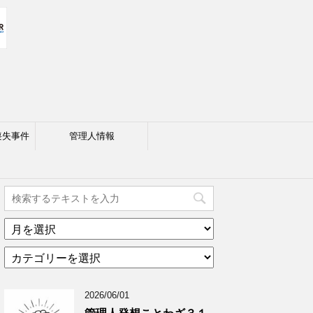
喪失事件
管理人情報
ア
ー
カ
カ
テ
イ
ゴ
ブ
2026/06/01
リ
年
ー
月