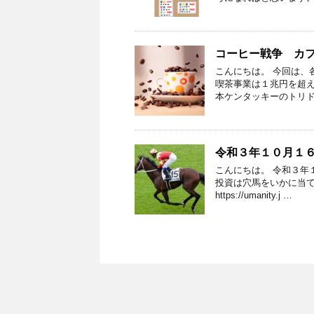
コーヒー戦争 カ
こんにちは。 今回は、
喫茶事業は１兆円を超
本ケンタッキーのトリド
令和３年１０月１
こんにちは。 令和３年
投資は穴馬をいかに当て
https://umanity.j …