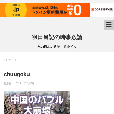
羽田昌記の時事放論
「今の日本の政治に終止符を」
HOME
>
chuugoku
投稿日：
2015年7月9日