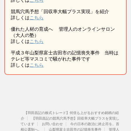
詳しくは
こちら
競馬穴馬予想「回収率大幅プラス実現」を紹介
詳しくは
こちら
優れた人材の育成へ 管理人のオンラインサロン
（大人の塾）
詳しくは
こちら
平成３年山梨県富士吉田市の記憶喪失事件 当時は
テレビ等マスコミで騒がれた事件です
詳しくは
こちら
【羽田昌記の株式トレード】何倍も上がるおすすめ銘柄の紹
介
【羽田昌記の競馬穴馬予想】回収率大幅プラスを実現し
ています
お問い合わせ
今の日本の政治に終止符を。首
相公選制へ。
山梨県富士吉田市の記憶喪失事件
管理人