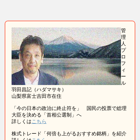
管
理
人
プ
ロ
フ
ィ
ー
ル
羽田昌記（ハダマサキ）
山梨県富士吉田市在住
「今の日本の政治に終止符を」 国民の投票で総理
大臣を決める「首相公選制」へ
詳しくは
こちら
株式トレード「何倍も上がるおすすめ銘柄」を紹介