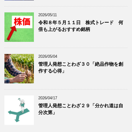
表
示
2026/05/11
令和８年５月１１日 株式トレード 何
倍も上がるおすすめ銘柄
2026/05/04
管理人発想ことわざ３０「絶品作物を創
作する心得」
2026/04/17
管理人発想ことわざ２９「分かれ道は自
分次第」