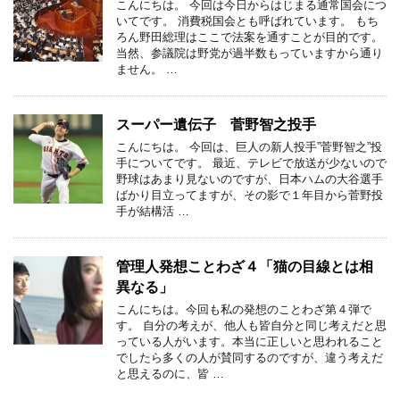
こんにちは。 今回は今日からはじまる通常国会につ
いてです。 消費税国会とも呼ばれています。 もち
ろん野田総理はここで法案を通すことが目的です。
当然、参議院は野党が過半数もっていますから通り
ません。 …
スーパー遺伝子 菅野智之投手
こんにちは。 今回は、巨人の新人投手”菅野智之”投
手についてです。 最近、テレビで放送が少ないので
野球はあまり見ないのですが、日本ハムの大谷選手
ばかり目立ってますが、その影で１年目から菅野投
手が結構活 …
管理人発想ことわざ４「猫の目線とは相
異なる」
こんにちは。今回も私の発想のことわざ第４弾で
す。 自分の考えが、他人も皆自分と同じ考えだと思
っている人がいます。本当に正しいと思われること
でしたら多くの人が賛同するのですが、違う考えだ
と思えるのに、皆 …