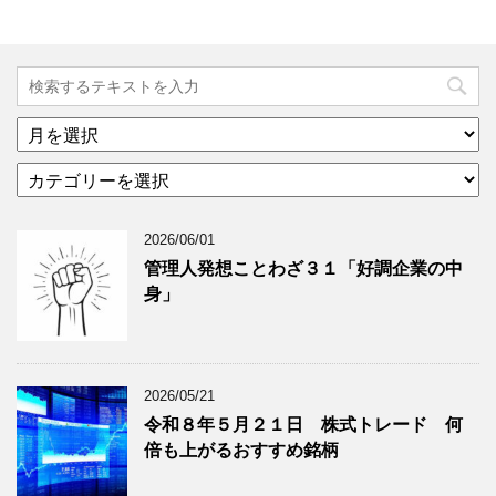
ア
ー
カ
カ
テ
イ
ゴ
ブ
2026/06/01
リ
年
ー
月
管理人発想ことわざ３１「好調企業の中
分
で
身」
類
ブ
で
ロ
ブ
グ
ロ
記
2026/05/21
グ
事
令和８年５月２１日 株式トレード 何
記
を
倍も上がるおすすめ銘柄
事
表
を
示