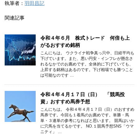
執筆者：
羽田昌記
関連記事
令和４年６月 株式トレード 何倍も上
がるおすすめ銘柄
こんにちは。 ウクライナ戦争真っ只中、日経平均も
下げています。また、悪い円安・インフレが懸念さ
れるなかでのお薦めです。全体的に下げていても、
上昇する銘柄はあるのです。下げ相場でも勝つこと
は可能なのです …
令和４年４月１７日（日） 「競馬投
資」おすすめ馬券予想
こんにちは。 令和４年４月１７日（日）のおすすめ
馬券です。今回も１着馬のお薦めです。単勝・馬
単・３連単の参考になればと思います。 競馬はいか
に穴馬を当てるかです。 NO.１競馬予想SNS「ウマ
ニティ」 …