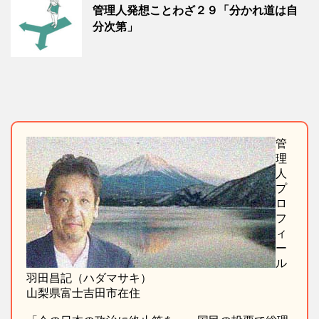
管理人発想ことわざ２９「分かれ道は自
分次第」
管
理
人
プ
ロ
フ
ィ
ー
ル
羽田昌記（ハダマサキ）
山梨県富士吉田市在住