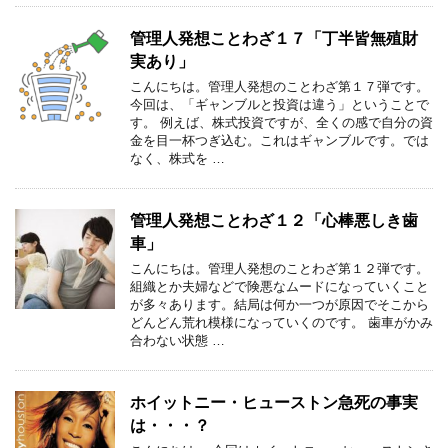
管理人発想ことわざ１７「丁半皆無殖財
実あり」
こんにちは。管理人発想のことわざ第１７弾です。
今回は、「ギャンブルと投資は違う」ということで
す。 例えば、株式投資ですが、全くの感で自分の資
金を目一杯つぎ込む。これはギャンブルです。では
なく、株式を …
管理人発想ことわざ１２「心棒悪しき歯
車」
こんにちは。管理人発想のことわざ第１２弾です。
組織とか夫婦などで険悪なムードになっていくこと
が多々あります。結局は何か一つが原因でそこから
どんどん荒れ模様になっていくのです。 歯車がかみ
合わない状態 …
ホイットニー・ヒューストン急死の事実
は・・・？