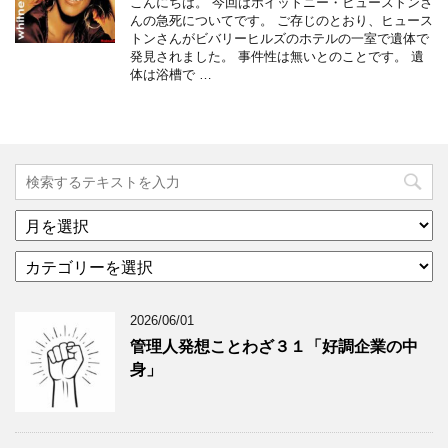
こんにちは。 今回はホイットニー・ヒューストンさ
んの急死についてです。 ご存じのとおり、ヒュース
トンさんがビバリーヒルズのホテルの一室で遺体で
発見されました。 事件性は無いとのことです。 遺
体は浴槽で …
ア
ー
カ
カ
テ
イ
ゴ
ブ
2026/06/01
リ
年
ー
月
管理人発想ことわざ３１「好調企業の中
分
で
身」
類
ブ
で
ロ
ブ
グ