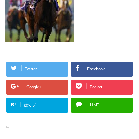
Twitter
Facebook
Google+
Pocket
B!
はてブ
LINE
-