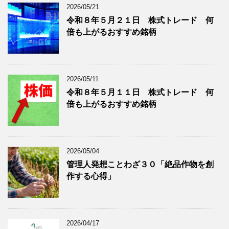
ロ
記
2026/05/21
グ
事
令和８年５月２１日 株式トレード 何
記
を
倍も上がるおすすめ銘柄
事
表
を
示
表
示
2026/05/11
令和８年５月１１日 株式トレード 何
倍も上がるおすすめ銘柄
2026/05/04
管理人発想ことわざ３０「絶品作物を創
作する心得」
2026/04/17