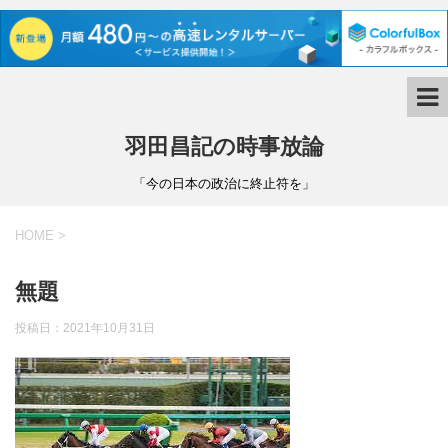
羽田昌記の時事放論
「今の日本の政治に終止符を」
HOME
>
無題
投稿日：
2021年10月31日