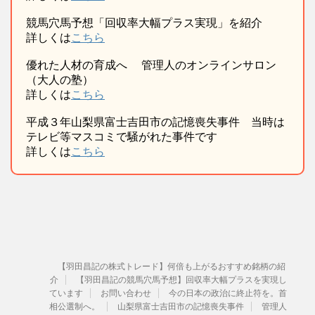
競馬穴馬予想「回収率大幅プラス実現」を紹介
詳しくは
こちら
優れた人材の育成へ 管理人のオンラインサロン
（大人の塾）
詳しくは
こちら
平成３年山梨県富士吉田市の記憶喪失事件 当時は
テレビ等マスコミで騒がれた事件です
詳しくは
こちら
【羽田昌記の株式トレード】何倍も上がるおすすめ銘柄の紹
介
【羽田昌記の競馬穴馬予想】回収率大幅プラスを実現し
ています
お問い合わせ
今の日本の政治に終止符を。首
相公選制へ。
山梨県富士吉田市の記憶喪失事件
管理人