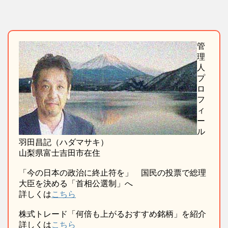
管
理
人
プ
ロ
フ
ィ
ー
ル
羽田昌記（ハダマサキ）
山梨県富士吉田市在住
「今の日本の政治に終止符を」 国民の投票で総理
大臣を決める「首相公選制」へ
詳しくは
こちら
株式トレード「何倍も上がるおすすめ銘柄」を紹介
詳しくは
こちら