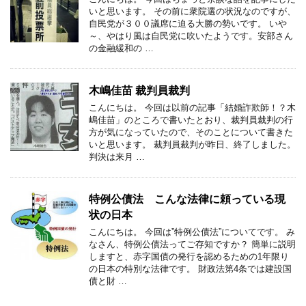
いと思います。 その前に衆院選の状況なのですが、
自民党が３００議席に迫る大勝の勢いです。 いや
～、やはり風は自民党に吹いたようです。安部さん
の金融緩和の …
木嶋佳苗 裁判員裁判
こんにちは。 今回は以前の記事「結婚詐欺師！？木
嶋佳苗」のところで書いたとおり、裁判員裁判の行
方が気になっていたので、そのことについて書きた
いと思います。 裁判員裁判が昨日、終了しました。
判決は来月 …
特例公債法 こんな法律に頼っている現
状の日本
こんにちは。 今回は”特例公債法”についてです。 み
なさん、特例公債法ってご存知ですか？ 簡単に説明
しますと、赤字国債の発行を認めるための1年限り
の日本の特別な法律です。 財政法第4条では建設国
債と財 …