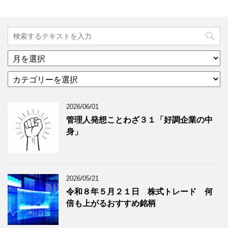
ア
ー
カ
カ
テ
イ
ゴ
ブ
2026/06/01
リ
年
ー
月
管理人発想ことわざ３１「好調企業の中
分
で
身」
類
ブ
で
ロ
ブ
グ
ロ
記
2026/05/21
グ
事
令和８年５月２１日 株式トレード 何
記
を
倍も上がるおすすめ銘柄
事
表
を
示
表