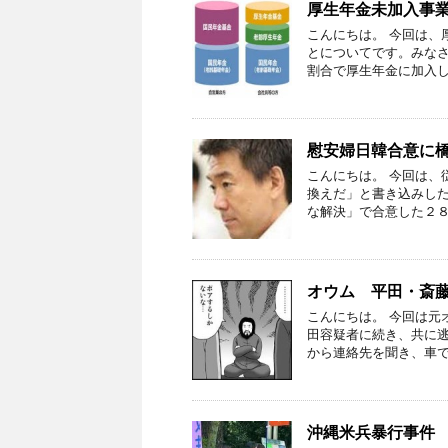
厚生年金未加入事
こんにちは。 今回は、
とについてです。みな
割合で厚生年金に加入し
慰安婦日韓合意に
こんにちは。 今回は、
換えだ」と書き込みし
な解決」で合意した２８
オウム 平田・斎
こんにちは。 今回は元
田容疑者に続き、共に逃
から連絡先を聞き、車で
沖縄米兵暴行事件