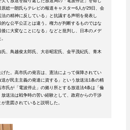
を欠く放送を繰り返した放送局の「電波停止」を命じ
原総一朗氏らテレビの報道キャスター6人が29日、会
送法の精神に反している」と抗議する声明を発表し
般的な公平公正とは違う。権力が判断するものではな
最後に大変なことになる」などと批判し、日本のメデ
た。
格氏、鳥越俊太郎氏、大谷昭宏氏、金平茂紀氏、青木
上げた。高市氏の発言は、憲法によって保障されてい
放送が民主主義の発達に資する」という放送法1条の精
高市氏が「電波停止」の拠り所とする放送法4条は「倫
、放送法は戦争時の苦い経験として、政府からの干渉
とが意図されていると説明した。