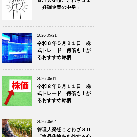
管理人発想ことわざ３１
分
で
「好調企業の中身」
類
ブ
で
ロ
ブ
グ
ロ
記
2026/05/21
グ
事
令和８年５月２１日 株
記
を
式トレード 何倍も上が
事
表
を
示
るおすすめ銘柄
表
示
2026/05/11
令和８年５月１１日 株
式トレード 何倍も上が
るおすすめ銘柄
2026/05/04
管理人発想ことわざ３０
「絶品作物を創作する心