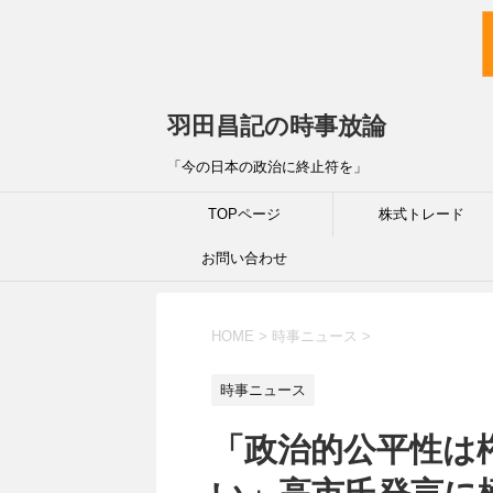
羽田昌記の時事放論
「今の日本の政治に終止符を」
TOPページ
株式トレード
お問い合わせ
HOME
>
時事ニュース
>
時事ニュース
「政治的公平性は