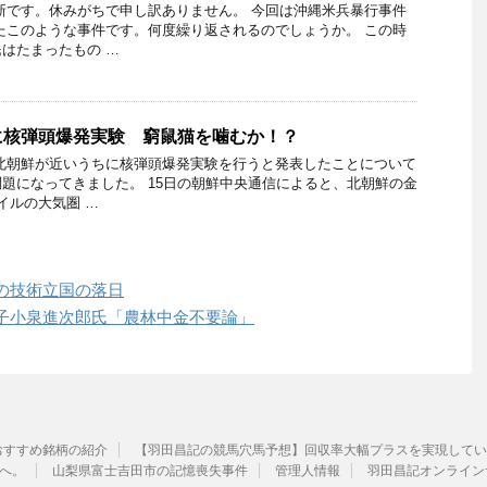
新です。休みがちで申し訳ありません。 今回は沖縄米兵暴行事件
たこのような事件です。何度繰り返されるのでしょうか。 この時
はたまったもの …
に核弾頭爆発実験 窮鼠猫を噛むか！？
北朝鮮が近いうちに核弾頭爆発実験を行うと発表したことについて
題になってきました。 15日の朝鮮中央通信によると、北朝鮮の金
イルの大気圏 …
の技術立国の落日
子小泉進次郎氏「農林中金不要論」
おすすめ銘柄の紹介
【羽田昌記の競馬穴馬予想】回収率大幅プラスを実現してい
へ。
山梨県富士吉田市の記憶喪失事件
管理人情報
羽田昌記オンライン