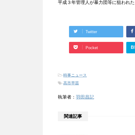
平成３年管理人が暴力団等に狙われた
Twitter
B
Pocket
-
時事ニュース
-
高市早苗
執筆者：
羽田昌記
関連記事