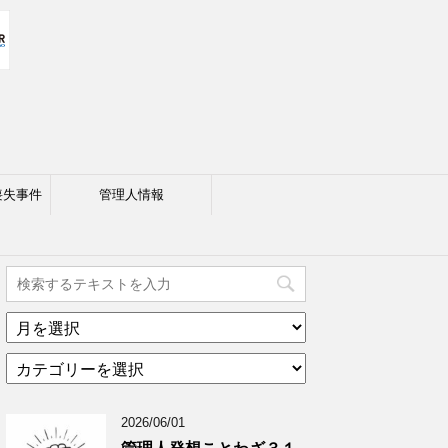
喪失事件
管理人情報
ア
ー
カ
カ
テ
イ
ゴ
ブ
2026/06/01
リ
年
ー
月