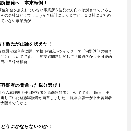
業所告発へ 本末転倒！
厚生年金を加入していない事業所を告発の方向へ検討されているこ
さんの会社はどうでしょうか？統計によりますと、１０社に１社の
ていない事業所が …
橋下徹氏が正論を吠えた！
従軍慰安婦合意に関して橋下徹氏がツイッターで「河野談話の書き
たことについてです。 慰安婦問題に関して「最終的かつ不可逆的
日の日韓外相会 …
藤容疑者の間違った親分選び！
オウム真理教の平田容疑者と斎藤容疑者についてです。 昨日、平
走していた斎藤容疑者が自首しました。 滝本弁護士が平田容疑者
大阪まで向かえ …
 どうにかならないのか！