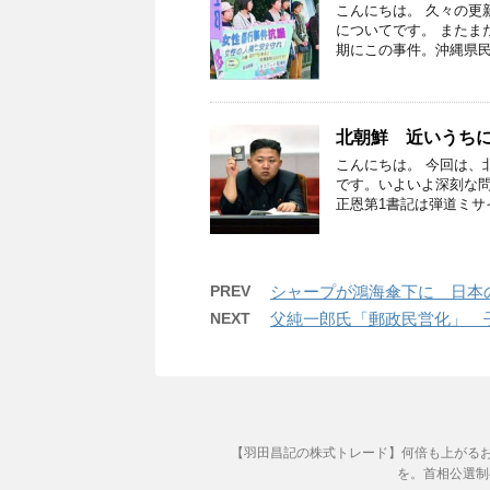
こんにちは。 久々の更
についてです。 またま
期にこの事件。沖縄県民
北朝鮮 近いうち
こんにちは。 今回は、
です。いよいよ深刻な問
正恩第1書記は弾道ミサ
PREV
シャープが鴻海傘下に 日本
NEXT
父純一郎氏「郵政民営化」 
【羽田昌記の株式トレード】何倍も上がる
を。首相公選制