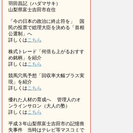
羽田昌記（ハダマサキ）
山梨県富士吉田市在住
「今の日本の政治に終止符を」 国
民の投票で総理大臣を決める「首相
公選制」へ
詳しくは
こちら
株式トレード「何倍も上がるおすす
め銘柄」を紹介
詳しくは
こちら
競馬穴馬予想「回収率大幅プラス実
現」を紹介
詳しくは
こちら
優れた人材の育成へ 管理人のオ
ンラインサロン（大人の塾）
詳しくは
こちら
平成３年山梨県富士吉田市の記憶喪
失事件 当時はテレビ等マスコミで