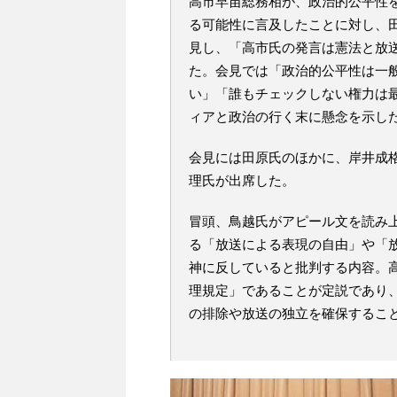
高市早苗総務相が、政治的公平性
る可能性に言及したことに対し、田
見し、「高市氏の発言は憲法と放
た。会見では「政治的公平性は一
い」「誰もチェックしない権力は
ィアと政治の行く末に懸念を示し
会見には田原氏のほかに、岸井成
理氏が出席した。
冒頭、鳥越氏がアピール文を読み
る「放送による表現の自由」や「
神に反していると批判する内容。
理規定」であることが定説であり
の排除や放送の独立を確保するこ