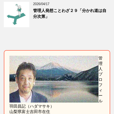
2026/04/17
管理人発想ことわざ２９「分かれ道は自
分次第」
管
理
人
プ
ロ
フ
ィ
ー
ル
羽田昌記（ハダマサキ）
山梨県富士吉田市在住