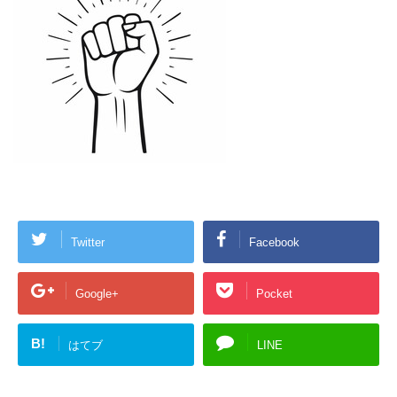
Twitter
Facebook
Google+
Pocket
B!
はてブ
LINE