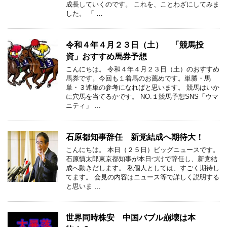
成長していくのです。 これを、ことわざにしてみま
した。 「 …
令和４年４月２３日（土） 「競馬投
資」おすすめ馬券予想
こんにちは。 令和４年４月２３日（土）のおすすめ
馬券です。今回も１着馬のお薦めです。単勝・馬
単・３連単の参考になればと思います。 競馬はいか
に穴馬を当てるかです。 NO.１競馬予想SNS「ウマ
ニティ」 …
石原都知事辞任 新党結成へ期待大！
こんにちは。 本日（２５日）ビッグニュースです。
石原慎太郎東京都知事が本日づけで辞任し、新党結
成へ動きだします。 私個人としては、すごく期待し
てます。 会見の内容はニュース等で詳しく説明する
と思いま …
世界同時株安 中国バブル崩壊は本