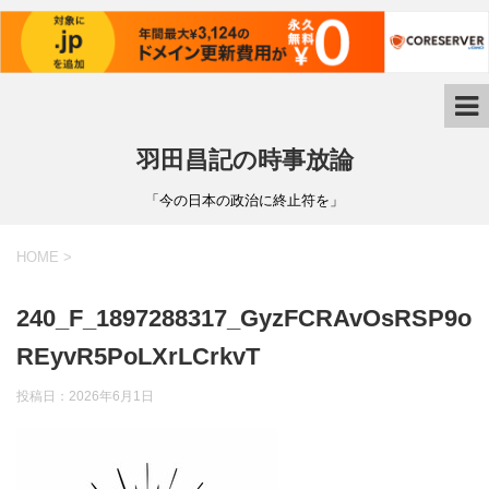
羽田昌記の時事放論
「今の日本の政治に終止符を」
HOME
>
240_F_1897288317_GyzFCRAvOsRSP9o
REyvR5PoLXrLCrkvT
投稿日：
2026年6月1日