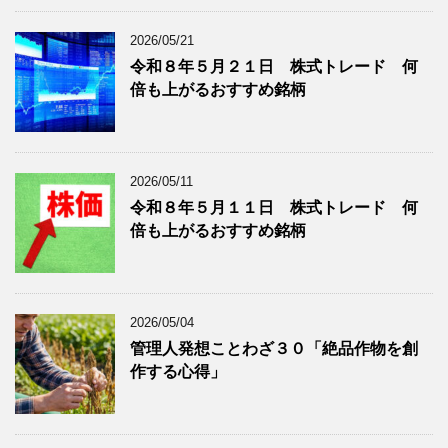
ブ
グ
ロ
記
2026/05/21
グ
事
令和８年５月２１日 株式トレード 何
記
を
倍も上がるおすすめ銘柄
事
表
を
示
表
示
2026/05/11
令和８年５月１１日 株式トレード 何
倍も上がるおすすめ銘柄
2026/05/04
管理人発想ことわざ３０「絶品作物を創
作する心得」