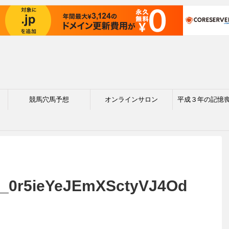
競馬穴馬予想
オンラインサロン
平成３年の記憶
2_0r5ieYeJEmXSctyVJ4Od