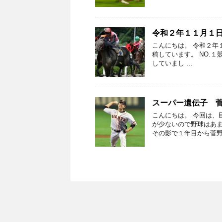
令和２年１１月１
こんにちは。 令和２年
稿しています。 NO.１競馬
していまし …
スーパー遺伝子 
こんにちは。 今回は、
が少ないので野球はあ
その影で１年目から菅野