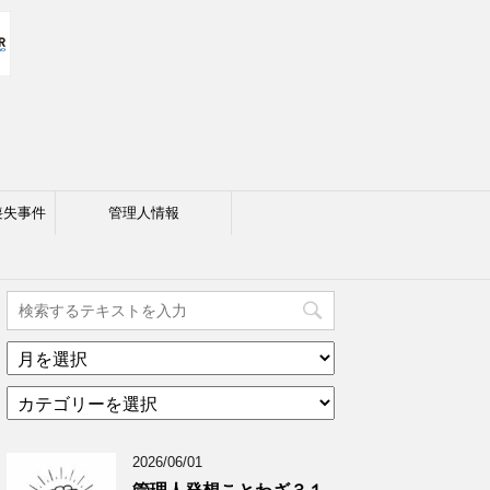
喪失事件
管理人情報
ア
ー
カ
カ
テ
イ
ゴ
ブ
2026/06/01
リ
年
ー
月