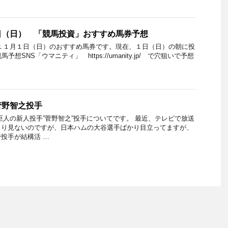
日（日） 「競馬投資」おすすめ馬券予想
１１月１日（日）のおすすめ馬券です。現在、１日（日）の朝に投
予想SNS「ウマニティ」 https://umanity.jp/ で穴狙いで予想
菅野智之投手
巨人の新人投手”菅野智之”投手についてです。 最近、テレビで放送
まり見ないのですが、日本ハムの大谷選手ばかり目立ってますが、
投手が結構活 …