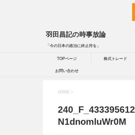
羽田昌記の時事放論
「今の日本の政治に終止符を」
TOPページ
株式トレード
お問い合わせ
HOME
>
240_F_43339561
N1dnomluWr0M