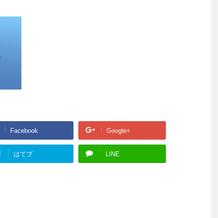
Facebook
Google+
!
はてブ
LINE