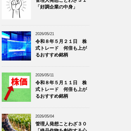
管理人発想ことわざ３１
分
で
「好調企業の中身」
類
ブ
で
ロ
ブ
グ
ロ
記
2026/05/21
グ
事
令和８年５月２１日 株
記
を
式トレード 何倍も上が
事
表
を
示
るおすすめ銘柄
表
示
2026/05/11
令和８年５月１１日 株
式トレード 何倍も上が
るおすすめ銘柄
2026/05/04
管理人発想ことわざ３０
「絶品作物を創作する心