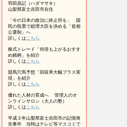
羽田昌記（ハダマサキ）
山梨県富士吉田市在住
「今の日本の政治に終止符を」 国
民の投票で総理大臣を決める「首相
公選制」へ
詳しくは
こちら
株式トレード「何倍も上がるおすす
め銘柄」を紹介
詳しくは
こちら
競馬穴馬予想「回収率大幅プラス実
現」を紹介
詳しくは
こちら
優れた人材の育成へ 管理人のオ
ンラインサロン（大人の塾）
詳しくは
こちら
平成３年山梨県富士吉田市の記憶喪
失事件 当時はテレビ等マスコミで