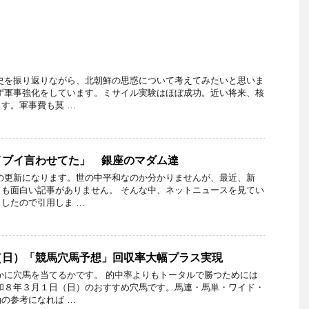
史を振り返りながら、北朝鮮の思惑について考えてみたいと思いま
ず軍事強化をしています。ミサイル実験はほぼ成功。近い将来、核
す。軍事費も莫 …
イブイ言わせてた」 銀座のマダム達
の更新になります。世の中平和なのか分かりませんが、最近、新
も面白い記事がありません。 そんな中、ネットニュースを見てい
したので引用しま …
（日）「競馬穴馬予想」回収率大幅プラス実現
かに穴馬を当てるかです。 的中率よりもトータルで勝つためには
和８年３月１日（日）のおすすめ穴馬です。馬連・馬単・ワイド・
の参考になれば …