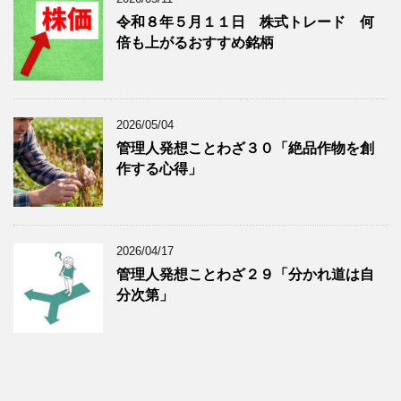
令和８年５月１１日 株式トレード 何
倍も上がるおすすめ銘柄
2026/05/04
管理人発想ことわざ３０「絶品作物を創
作する心得」
2026/04/17
管理人発想ことわざ２９「分かれ道は自
分次第」