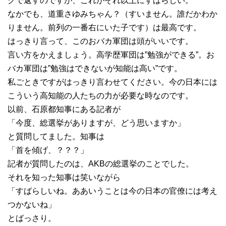
クで返すのですが、これがそれ以上にすばらしい。
なかでも、道重さゆみちゃん？（すいません。誰だかわか
りません。前列の一番右にいた子です）は最高です。
はっきり言って、このおバカ軍団は頭がいいです。
言い方をかえましょう。高学歴軍団は”勉強ができる”。お
バカ軍団は”勉強はできないが知能は高い”です。
私ごときですがはっきり言わせてください。今の日本には
こういう高知能の人たちの力が必要な時なのです。
以前、石原都知事にある記者が
「今度、総選挙がありますが、どう思いますか」
と質問してました。知事は
「首を傾げ、？？？」
記者が質問したのは、AKBの総選挙のことでした。
それを知った知事は笑いながら
「すばらしいね。ああいうことは今の日本の官僚には考え
つかないね」
とばっさり。