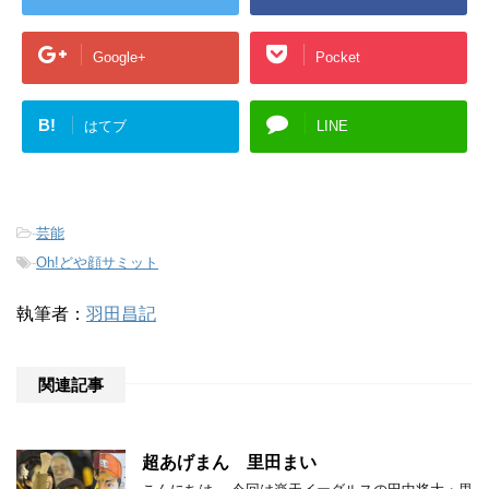
Google+
Pocket
B!
はてブ
LINE
-
芸能
-
Oh!どや顔サミット
執筆者：
羽田昌記
関連記事
超あげまん 里田まい