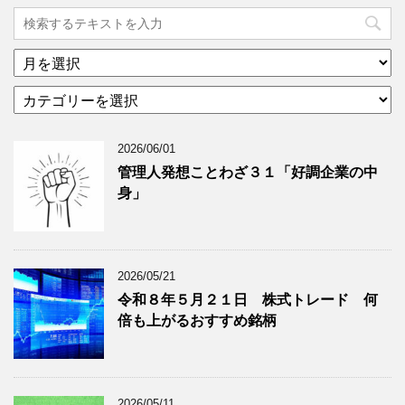
ア
ー
カ
カ
テ
イ
ゴ
ブ
2026/06/01
リ
年
ー
月
管理人発想ことわざ３１「好調企業の中
分
で
身」
類
ブ
で
ロ
ブ
グ
ロ
記
2026/05/21
グ
事
令和８年５月２１日 株式トレード 何
記
を
倍も上がるおすすめ銘柄
事
表
を
示
表
示
2026/05/11