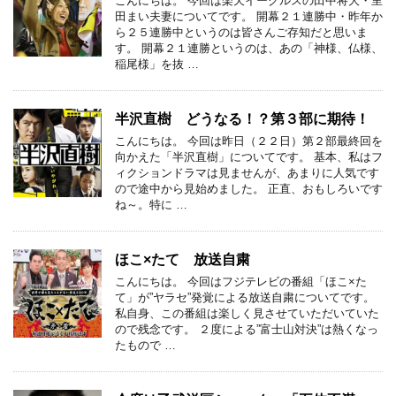
こんにちは。 今回は楽天イーグルスの田中将大・里
田まい夫妻についてです。 開幕２１連勝中・昨年か
ら２５連勝中というのは皆さんご存知だと思いま
す。 開幕２１連勝というのは、あの「神様、仏様、
稲尾様」を抜 …
半沢直樹 どうなる！？第３部に期待！
こんにちは。 今回は昨日（２２日）第２部最終回を
向かえた「半沢直樹」についてです。 基本、私はフ
ィクションドラマは見ませんが、あまりに人気です
ので途中から見始めました。 正直、おもしろいです
ね～。特に …
ほこ×たて 放送自粛
こんにちは。 今回はフジテレビの番組「ほこ×た
て」が”ヤラセ”発覚による放送自粛についてです。
私自身、この番組は楽しく見させていただいていた
ので残念です。 ２度による”富士山対決”は熱くなっ
たもので …