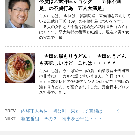
今度は乙武洋匡ショック 「五体不満
足」の不貞行為「五人大満足」
こんにちは。 今回は、参議院選に立候補を表明して
いる乙武洋匡氏（39）の不倫行為についてです。
５人の女性との不倫を認めた乙武洋匡氏（３９）
は０１年、早大時代の後輩と結婚し、現在２男１女
の父親で、最 …
「吉田の湯もりうどん」 吉田のうどん
も美味しいけど、これは・・・＾＾
こんにちは。今回は富士山の麓、山梨県富士吉田市
の非常にローカルな話ですいません。昨日（１８
日）日本テレビの”秘密のケンミンshow”で「吉田の
湯もりうどん」が紹介されました。元全日本プロレ
ス社長で、新 …
PREV
内柴正人被告 初公判 果たして真相は・・・？
NEXT
報道番組 その２ 物事を公平に・・・