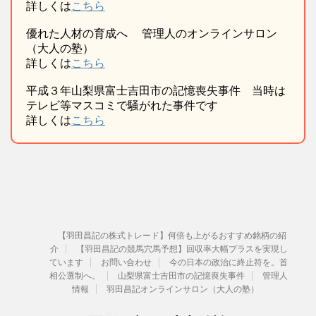
詳しくは
こちら
優れた人材の育成へ 管理人のオンラインサロン
（大人の塾）
詳しくは
こちら
平成３年山梨県富士吉田市の記憶喪失事件 当時は
テレビ等マスコミで騒がれた事件です
詳しくは
こちら
【羽田昌記の株式トレード】何倍も上がるおすすめ銘柄の紹
介
【羽田昌記の競馬穴馬予想】回収率大幅プラスを実現し
ています
お問い合わせ
今の日本の政治に終止符を。首
相公選制へ。
山梨県富士吉田市の記憶喪失事件
管理人
情報
羽田昌記オンラインサロン（大人の塾）