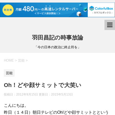
羽田昌記の時事放論
「今の日本の政治に終止符を」
HOME
>
芸能
>
芸能
Oh！どや顔サミットで大笑い
投稿日：2012年9月15日 更新日：
2015年5月13日
こんにちは。
昨日（１４日）朝日テレビのOh!どや顔サミットとという