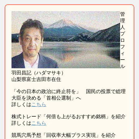
管
理
人
プ
ロ
フ
ィ
ー
ル
羽田昌記（ハダマサキ）
山梨県富士吉田市在住
「今の日本の政治に終止符を」 国民の投票で総理
大臣を決める「首相公選制」へ
詳しくは
こちら
株式トレード「何倍も上がるおすすめ銘柄」を紹介
詳しくは
こちら
競馬穴馬予想「回収率大幅プラス実現」を紹介