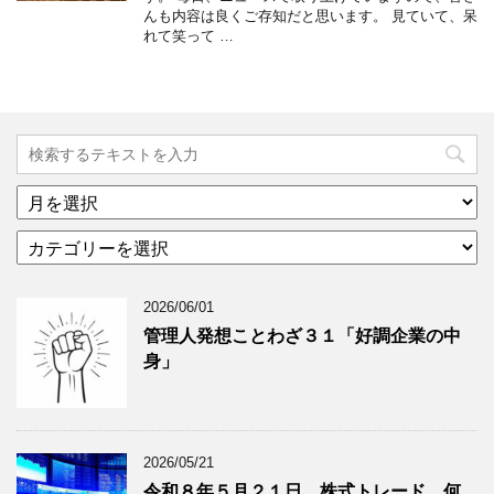
んも内容は良くご存知だと思います。 見ていて、呆
れて笑って …
ア
ー
カ
カ
テ
イ
ゴ
ブ
2026/06/01
リ
年
ー
月
管理人発想ことわざ３１「好調企業の中
分
で
身」
類
ブ
で
ロ
ブ
グ
ロ
記
2026/05/21
グ
事
令和８年５月２１日 株式トレード 何