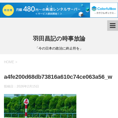
羽田昌記の時事放論
「今の日本の政治に終止符を」
HOME
>
a4fe200d68db73816a610c74ce063a56_w
投稿日：
2026年2月15日