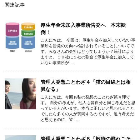
関連記事
厚生年金未加入事業所告発へ 本末転
倒！
こんにちは。 今回は、厚生年金を加入していない事
業所を告発の方向へ検討されていることについてで
す。みなさんの会社はどうでしょうか？統計により
ますと、１０社に１社の割合で厚生年金に加入して
いない事業所が …
管理人発想ことわざ４「猫の目線とは相
異なる」
こんにちは。今回も私の発想のことわざ第４弾で
す。 自分の考えが、他人も皆自分と同じ考えだと思
っている人がいます。本当に正しいと思われること
でしたら多くの人が賛同するのですが、違う考えだ
と思えるのに、皆 …
管理人発想ことわざ６「歓待の群れこそ