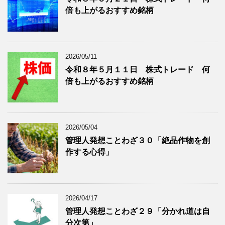
記
を
倍も上がるおすすめ銘柄
事
表
を
示
表
示
2026/05/11
令和８年５月１１日 株式トレード 何
倍も上がるおすすめ銘柄
2026/05/04
管理人発想ことわざ３０「絶品作物を創
作する心得」
2026/04/17
管理人発想ことわざ２９「分かれ道は自
分次第」