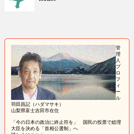
管
理
人
プ
ロ
フ
ィ
ー
ル
羽田昌記（ハダマサキ）
山梨県富士吉田市在住
「今の日本の政治に終止符を」 国民の投票で総理
大臣を決める「首相公選制」へ