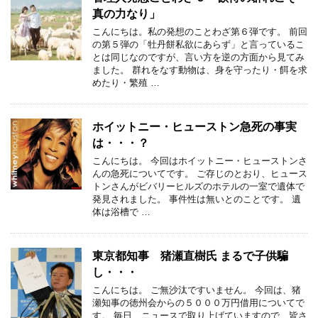
真の力なり」
こんにちは。私の発想のことわざ第６弾です。 前回
の第５弾の「牡丹餅私欲にあらず」と言っているこ
とは同じなのですが、言い方を逆の方面から見てみ
ました。 群れをなす動物は、身を守ったり・餌を求
めたり・繁殖 …
ホイットニー・ヒューストン急死の事実
は・・・？
こんにちは。 今回はホイットニー・ヒューストンさ
んの急死についてです。 ご存じのとおり、ヒュース
トンさんがビバリーヒルズのホテルの一室で遺体で
発見されました。 事件性は無いとのことです。 遺
体は浴槽で …
東京都知事 猪瀬直樹氏 まるで子供騙
し・・・
こんにちは。 ご無沙汰ですいません。 今回は、猪
瀬知事の徳州会からの５０００万円借用についてで
す。 毎日、ニュースで取り上げていますので、皆さ