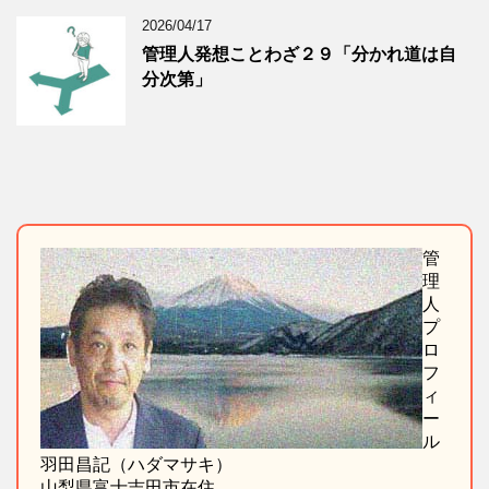
2026/04/17
管理人発想ことわざ２９「分かれ道は自
分次第」
管
理
人
プ
ロ
フ
ィ
ー
ル
羽田昌記（ハダマサキ）
山梨県富士吉田市在住