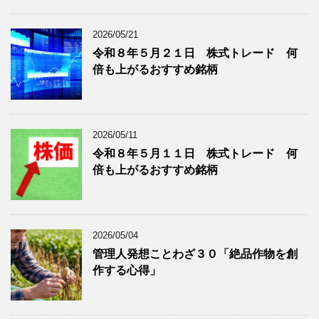
ブ
グ
ロ
記
2026/05/21
グ
事
令和８年５月２１日 株式トレード 何
記
を
倍も上がるおすすめ銘柄
事
表
を
示
表
示
2026/05/11
令和８年５月１１日 株式トレード 何
倍も上がるおすすめ銘柄
2026/05/04
管理人発想ことわざ３０「絶品作物を創
作する心得」