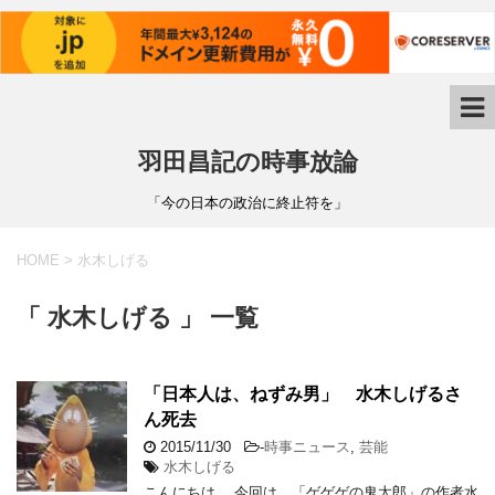
羽田昌記の時事放論
「今の日本の政治に終止符を」
HOME
>
水木しげる
「 水木しげる 」 一覧
「日本人は、ねずみ男」 水木しげるさ
ん死去
2015/11/30
-
時事ニュース
,
芸能
水木しげる
こんにちは。 今回は、「ゲゲゲの鬼太郎」の作者水