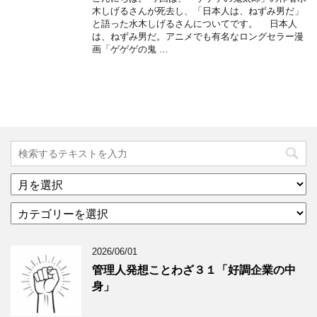
木しげるさんが死去し、「日本人は、ねずみ男だ」
と語った水木しげるさんについてです。 日本人
は、ねずみ男だ。アニメでも有名なロングセラー漫
画「ゲゲゲの鬼 …
ア
ー
カ
カ
テ
イ
ゴ
ブ
2026/06/01
リ
年
ー
月
管理人発想ことわざ３１「好調企業の中
分
で
身」
類
ブ
で
ロ