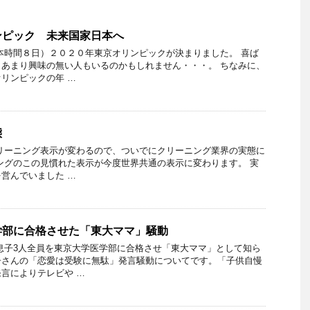
ンピック 未来国家日本へ
本時間８日）２０２０年東京オリンピックが決まりました。 喜ば
あまり興味の無い人もいるのかもしれません・・・。 ちなみに、
リンピックの年 …
態
リーニング表示が変わるので、ついでにクリーニング業界の実態に
ングのこの見慣れた表示が今度世界共通の表示に変わります。 実
営んでいました …
学部に合格させた「東大ママ」騒動
息子3人全員を東京大学医学部に合格させ「東大ママ」として知ら
子さんの「恋愛は受験に無駄」発言騒動についてです。「子供自慢
言によりテレビや …