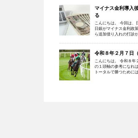
マイナス金利導入
る
こんにちは。 今回は、
日銀がマイナス金利政
ら追加借り入れの打診が
令和８年２月７日
こんにちは。 令和８年
の１頭軸の参考になれば
トータルで勝つためには