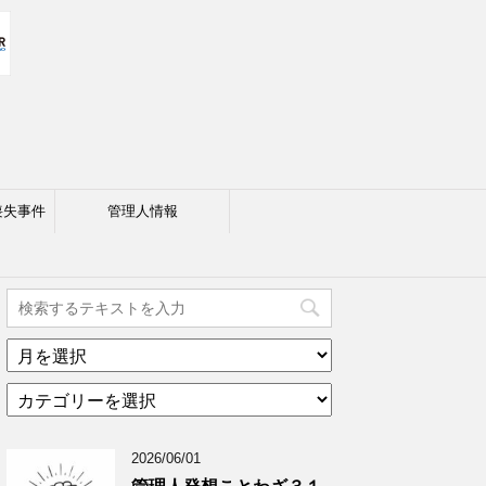
喪失事件
管理人情報
ア
ー
カ
カ
テ
イ
ゴ
ブ
2026/06/01
リ
年
ー
月