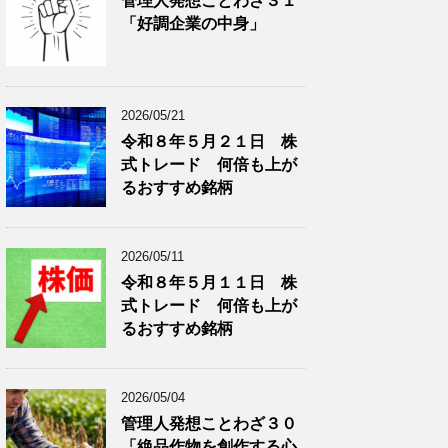
管理人発想ことわざ３１
分
で
「好調企業の中身」
類
ブ
で
ロ
ブ
グ
ロ
記
2026/05/21
グ
事
令和８年５月２１日 株
記
を
式トレード 何倍も上が
事
表
を
示
るおすすめ銘柄
表
示
2026/05/11
令和８年５月１１日 株
式トレード 何倍も上が
るおすすめ銘柄
2026/05/04
管理人発想ことわざ３０
「絶品作物を創作する心