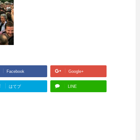
Facebook
Google+
!
はてブ
LINE