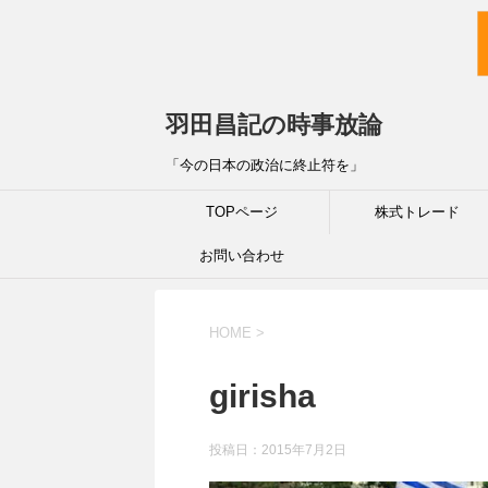
羽田昌記の時事放論
「今の日本の政治に終止符を」
TOPページ
株式トレード
お問い合わせ
HOME
>
girisha
投稿日：
2015年7月2日