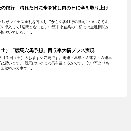
後の銀行 晴れた日に傘を貸し雨の日に傘を取り上げ
日銀がマイナス金利を導入してからの各銀行の動向についてです。
策を導入して1週間となった。中堅中小企業の一部には金融機関か
相次いでいる。 …
（土）「競馬穴馬予想」回収率大幅プラス実現
２月７日（土）のおすすめ穴馬です。馬連・馬単・３連複・３連単
と思います。 競馬はいかに穴馬を当てるかです。 的中率よりも
回収率が大事で …