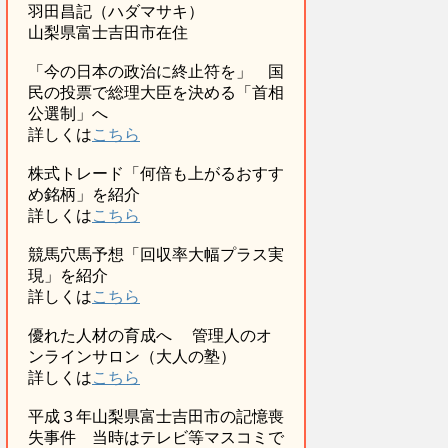
羽田昌記（ハダマサキ）
山梨県富士吉田市在住
「今の日本の政治に終止符を」 国
民の投票で総理大臣を決める「首相
公選制」へ
詳しくは
こちら
株式トレード「何倍も上がるおすす
め銘柄」を紹介
詳しくは
こちら
競馬穴馬予想「回収率大幅プラス実
現」を紹介
詳しくは
こちら
優れた人材の育成へ 管理人のオ
ンラインサロン（大人の塾）
詳しくは
こちら
平成３年山梨県富士吉田市の記憶喪
失事件 当時はテレビ等マスコミで