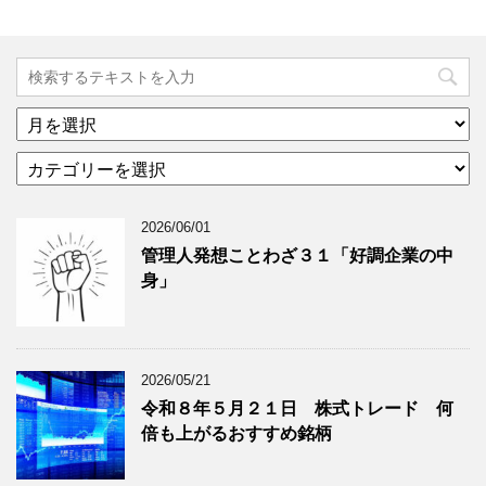
ア
ー
カ
カ
テ
イ
ゴ
ブ
2026/06/01
リ
年
ー
月
管理人発想ことわざ３１「好調企業の中
分
で
身」
類
ブ
で
ロ
ブ
グ
ロ
記
2026/05/21
グ
事
令和８年５月２１日 株式トレード 何
記
を
倍も上がるおすすめ銘柄
事
表
を
示
表