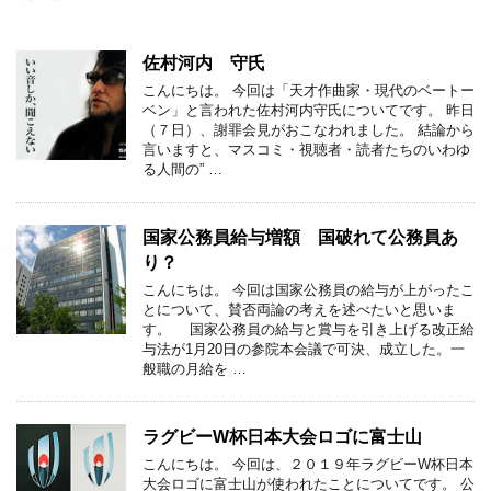
佐村河内 守氏
こんにちは。 今回は「天才作曲家・現代のベートー
ベン」と言われた佐村河内守氏についてです。 昨日
（７日）、謝罪会見がおこなわれました。 結論から
言いますと、マスコミ・視聴者・読者たちのいわゆ
る人間の” …
国家公務員給与増額 国破れて公務員あ
り？
こんにちは。 今回は国家公務員の給与が上がったこ
とについて、賛否両論の考えを述べたいと思いま
す。 国家公務員の給与と賞与を引き上げる改正給
与法が1月20日の参院本会議で可決、成立した。一
般職の月給を …
ラグビーW杯日本大会ロゴに富士山
こんにちは。 今回は、２０１９年ラグビーW杯日本
大会ロゴに富士山が使われたことについてです。 公