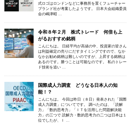
式ロゴはロンドンなどに事務所を置くフューチャー
ブランド社が考案したようです。 日本大会組織委員
会の嶋津昭 …
令和８年２月 株式トレード 何倍も上
がるおすすめ銘柄
こんにちは。 日経平均が高値の中、投資家の皆さん
は利益確定の売りにだすタイミングですので、なか
なかお勧め銘柄は難しいのですが、上昇する銘柄は
あるのです。勝つことは可能なのです。 私のトレー
ド技術を追い …
国際成人力調査 どうなる日本人の知
能！？
こんにちは。 今回は昨日（８日）発表された「国際
成人力調査」についてです。 調べたのは、「読解
力」「数的思考力」「ＩＴを活用した問題解決能
力」の三つで 読解力・数的思考力の二つは日本は１
位でしたが、Ｉ …