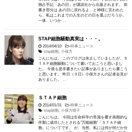
独占手記「あの日」が講談社から出版されます。 前
書き部分は あの日に戻れるよ、と神様に言われた
ら、私はこれまでの人生のどの日を選ぶだろうか。
一体、いつか …
STAP細胞騒動真実は・・・。
2014/04/10
-
時事ニュース
stap細胞
,
小保方
こんにちは。 このブログは休止していましたが、Ｓ
ＴＡＰ細胞騒動について書いておこうと思いまし
た。 今後も是非書きたい記事がありましたら書こう
と思います。 昨日（９日）小保方さんの記者会見が
ありました。 …
ＳＴＡＰ細胞
2014/01/31
-
時事ニュース
stap細胞
,
小保方晴子
こんにちは。 今回は生命科学の常識を覆す画期的な
作製に成功したとされる”万能細胞”「ＳＴＡＰ細
胞」についてです。 が、当然、私には何が何だか分