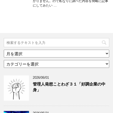
かりません。ので私なりに調べた内容を簡略に記事
にしてみたい …
ア
ー
カ
カ
テ
イ
ゴ
ブ
2026/06/01
リ
年
ー
月
管理人発想ことわざ３１「好調企業の中
分
で
身」
類
ブ
で
ロ
ブ
グ
ロ
記