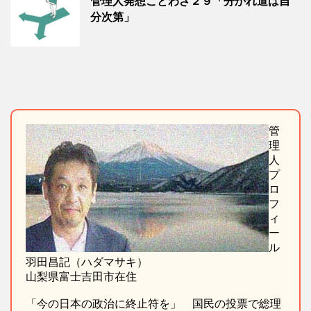
管理人発想ことわざ２９「分かれ道は自
分次第」
管
理
人
プ
ロ
フ
ィ
ー
ル
羽田昌記（ハダマサキ）
山梨県富士吉田市在住
「今の日本の政治に終止符を」 国民の投票で総理