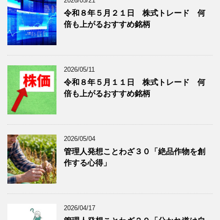
2026/05/21
グ
事
令和８年５月２１日 株式トレード 何
記
を
倍も上がるおすすめ銘柄
事
表
を
示
表
示
2026/05/11
令和８年５月１１日 株式トレード 何
倍も上がるおすすめ銘柄
2026/05/04
管理人発想ことわざ３０「絶品作物を創
作する心得」
2026/04/17