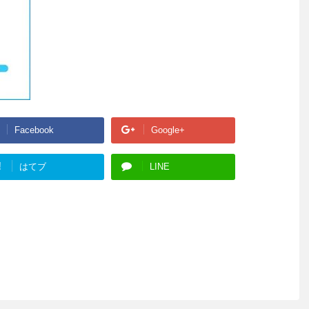
Facebook
Google+
!
はてブ
LINE