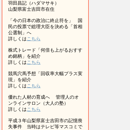
羽田昌記（ハダマサキ）
山梨県富士吉田市在住
「今の日本の政治に終止符を」 国
民の投票で総理大臣を決める「首相
公選制」へ
詳しくは
こちら
株式トレード「何倍も上がるおすす
め銘柄」を紹介
詳しくは
こちら
競馬穴馬予想「回収率大幅プラス実
現」を紹介
詳しくは
こちら
優れた人材の育成へ 管理人のオ
ンラインサロン（大人の塾）
詳しくは
こちら
平成３年山梨県富士吉田市の記憶喪
失事件 当時はテレビ等マスコミで