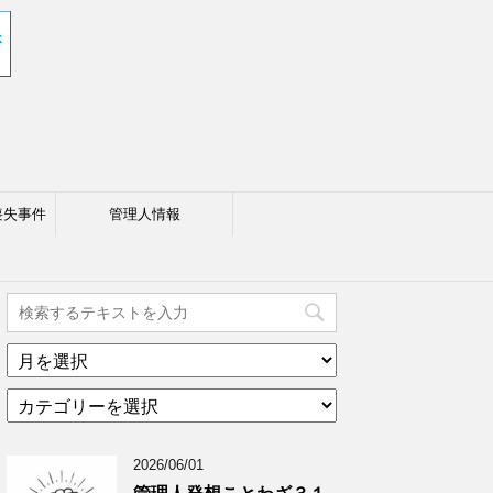
喪失事件
管理人情報
ア
ー
カ
カ
テ
イ
ゴ
ブ
2026/06/01
リ
年
ー
月