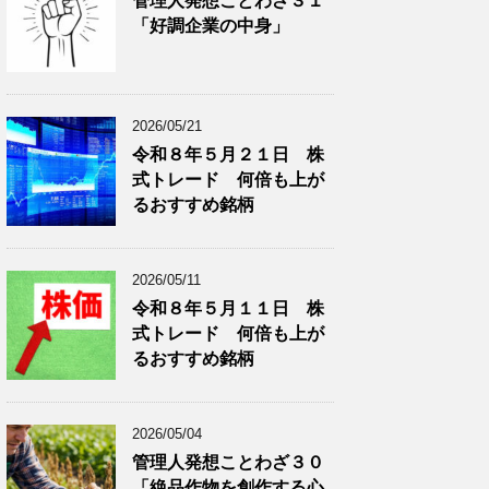
管理人発想ことわざ３１
分
で
「好調企業の中身」
類
ブ
で
ロ
ブ
グ
ロ
記
2026/05/21
グ
事
令和８年５月２１日 株
記
を
式トレード 何倍も上が
事
表
を
示
るおすすめ銘柄
表
示
2026/05/11
令和８年５月１１日 株
式トレード 何倍も上が
るおすすめ銘柄
2026/05/04
管理人発想ことわざ３０
「絶品作物を創作する心