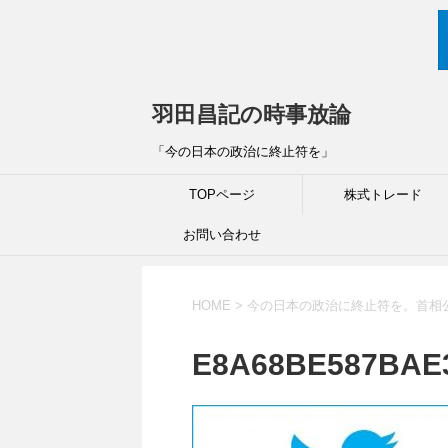
羽田昌記の時事放論
「今の日本の政治に終止符を」
TOPページ
株式トレード
お問い合わせ
HOME
>
今の日本の政治に終止符を。首相
E8A68BE587BAE