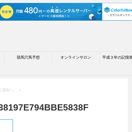
競馬穴馬予想
オンラインサロン
平成３年の記憶
公選制へ。
>
38197E794BBE5838F