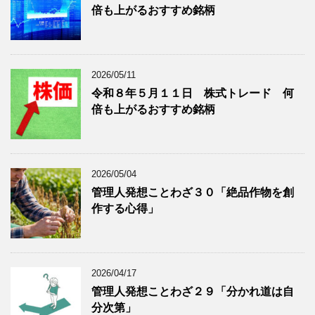
倍も上がるおすすめ銘柄
事
表
を
示
表
示
2026/05/11
令和８年５月１１日 株式トレード 何
倍も上がるおすすめ銘柄
2026/05/04
管理人発想ことわざ３０「絶品作物を創
作する心得」
2026/04/17
管理人発想ことわざ２９「分かれ道は自
分次第」