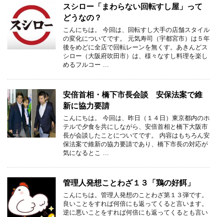
スシロー「まわらない回転すし屋」って
どうなの？
こんにちは。 今回は、回転すし大手の店舗スタイル
の変化についてです。 元気寿司（宇都宮市）は５年
後をめどに全店で回転レーンを無くす。あきんどス
シロー（大阪府吹田市）は、様々なすし料理を楽し
めるフルコー …
安倍首相・橋下市長会談 安保法案で維
新に協力要請
こんにちは。 今回は、昨日（１４日）東京都内のホ
テルで夕食を共にしながら、安倍首相と橋下大阪市
長が会談したことについてです。 内容はもちろん安
保法案で維新の協力要請であり、橋下市長の対応が
気になるとこ …
管理人発想ことわざ１３「鶏の好餌」
こんにちは。管理人発想のことわざ第１３弾です。
良いことをすれば何倍にも返ってくると言います。
逆に悪いことをすれば何倍にも返ってくるとも言い