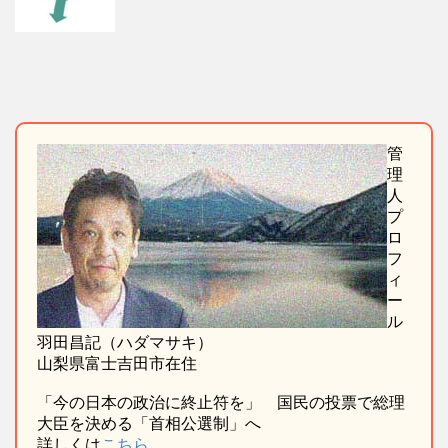
管
理
人
プ
ロ
フ
ィ
ー
ル
羽田昌記（ハダマサキ）
山梨県富士吉田市在住
「今の日本の政治に終止符を」 国民の投票で総理
大臣を決める「首相公選制」へ
詳しくは
こちら