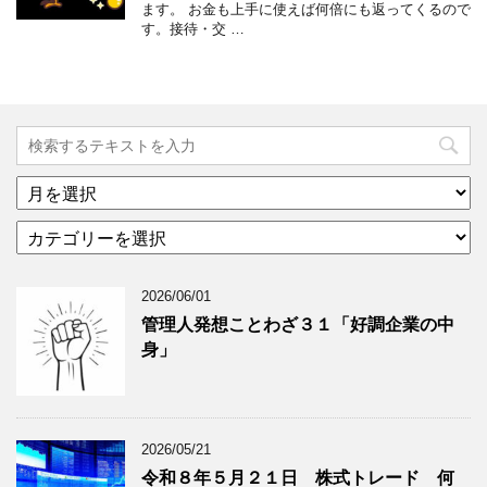
ます。 お金も上手に使えば何倍にも返ってくるので
す。接待・交 …
ア
ー
カ
カ
テ
イ
ゴ
ブ
2026/06/01
リ
年
ー
月
管理人発想ことわざ３１「好調企業の中
分
で
身」
類
ブ
で
ロ
ブ
グ
ロ
記
2026/05/21
グ
事
令和８年５月２１日 株式トレード 何
記
を