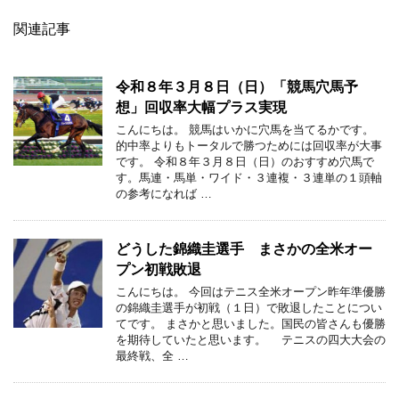
関連記事
令和８年３月８日（日）「競馬穴馬予
想」回収率大幅プラス実現
こんにちは。 競馬はいかに穴馬を当てるかです。
的中率よりもトータルで勝つためには回収率が大事
です。 令和８年３月８日（日）のおすすめ穴馬で
す。馬連・馬単・ワイド・３連複・３連単の１頭軸
の参考になれば …
どうした錦織圭選手 まさかの全米オー
プン初戦敗退
こんにちは。 今回はテニス全米オープン昨年準優勝
の錦織圭選手が初戦（１日）で敗退したことについ
てです。 まさかと思いました。国民の皆さんも優勝
を期待していたと思います。 テニスの四大大会の
最終戦、全 …