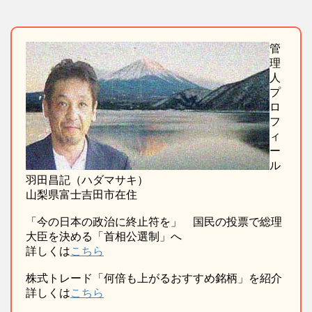
管
理
人
プ
ロ
フ
ィ
ー
ル
羽田昌記（ハダマサキ）
山梨県富士吉田市在住
「今の日本の政治に終止符を」 国民の投票で総理
大臣を決める「首相公選制」へ
詳しくは
こちら
株式トレード「何倍も上がるおすすめ銘柄」を紹介
詳しくは
こちら