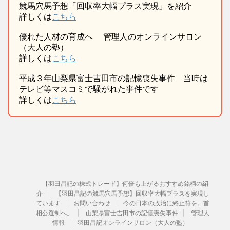
競馬穴馬予想「回収率大幅プラス実現」を紹介
詳しくは
こちら
優れた人材の育成へ 管理人のオンラインサロン
（大人の塾）
詳しくは
こちら
平成３年山梨県富士吉田市の記憶喪失事件 当時は
テレビ等マスコミで騒がれた事件です
詳しくは
こちら
【羽田昌記の株式トレード】何倍も上がるおすすめ銘柄の紹
介
【羽田昌記の競馬穴馬予想】回収率大幅プラスを実現し
ています
お問い合わせ
今の日本の政治に終止符を。首
相公選制へ。
山梨県富士吉田市の記憶喪失事件
管理人
情報
羽田昌記オンラインサロン（大人の塾）