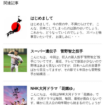
関連記事
はじめまして
はじめまして。 今の世の中、不満だらけです。 こ
んな、日本にしてしまったのは誰のせいでしょう。
これから、どうなっていくのでしょう。 ズバッと物
事言いたいです。 お楽しみに・・・
スーパー遺伝子 菅野智之投手
こんにちは。 今回は、巨人の新人投手”菅野智之”投
手についてです。 最近、テレビで放送が少ないので
野球はあまり見ないのですが、日本ハムの大谷選手
ばかり目立ってますが、その影で１年目から菅野投
手が結構活 …
NHK大河ドラマ「花燃ゆ」
こんにちは。 今回はNHK大河ドラマ「花燃ゆ」で
す。 大河ドラマは毎回、毎回、最初が面白くないで
す。確かに主人公の幼年期から始まるのでしょうが