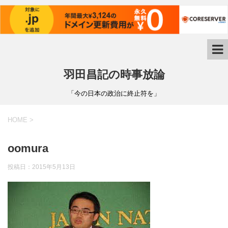
羽田昌記の時事放論
「今の日本の政治に終止符を」
HOME
>
oomura
投稿日：
2015年5月13日