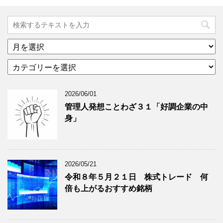
ア
ー
カ
カ
テ
イ
ゴ
ブ
2026/06/01
リ
年
ー
月
管理人発想ことわざ３１「好調企業の中
分
で
身」
類
ブ
で
ロ
ブ
グ
ロ
記
2026/05/21
グ
事
令和８年５月２１日 株式トレード 何
記
を
倍も上がるおすすめ銘柄
事
表
を
示
表
示