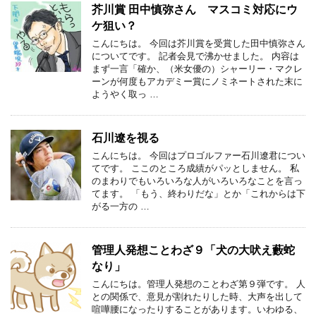
芥川賞 田中慎弥さん マスコミ対応にウ
ケ狙い？
こんにちは。 今回は芥川賞を受賞した田中慎弥さん
についてです。 記者会見で沸かせました。 内容は
まず一言「確か、（米女優の）シャーリー・マクレ
ーンが何度もアカデミー賞にノミネートされた末に
ようやく取っ …
石川遼を視る
こんにちは。 今回はプロゴルファー石川遼君につい
てです。 ここのところ成績がパッとしません。 私
のまわりでもいろいろな人がいろいろなことを言っ
てます。 「もう、終わりだな」とか「これからは下
がる一方の …
管理人発想ことわざ９「犬の大吠え藪蛇
なり」
こんにちは。管理人発想のことわざ第９弾です。 人
との関係で、意見が割れたりした時、大声を出して
喧嘩腰になったりすることがあります。いわゆる、