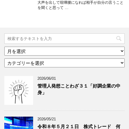
大声を出して喧嘩腰になれば相手が自分の言うこと
を聞くと思って …
ア
ー
カ
カ
テ
イ
ゴ
ブ
2026/06/01
リ
年
ー
月
管理人発想ことわざ３１「好調企業の中
分
で
身」
類
ブ
で
ロ
ブ
グ
ロ
記
2026/05/21
グ
事
令和８年５月２１日 株式トレード 何
記
を