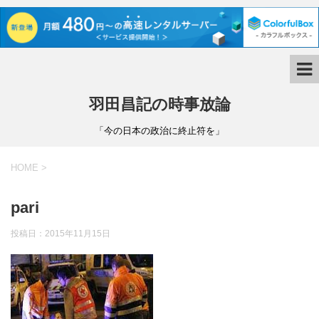
羽田昌記の時事放論
「今の日本の政治に終止符を」
HOME
>
pari
投稿日：
2015年11月15日