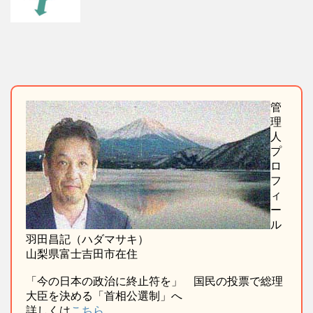
管
理
人
プ
ロ
フ
ィ
ー
ル
羽田昌記（ハダマサキ）
山梨県富士吉田市在住
「今の日本の政治に終止符を」 国民の投票で総理
大臣を決める「首相公選制」へ
詳しくは
こちら