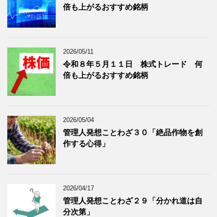
倍も上がるおすすめ銘柄
事
表
を
示
表
示
2026/05/11
令和８年５月１１日 株式トレード 何
倍も上がるおすすめ銘柄
2026/05/04
管理人発想ことわざ３０「絶品作物を創
作する心得」
2026/04/17
管理人発想ことわざ２９「分かれ道は自
分次第」