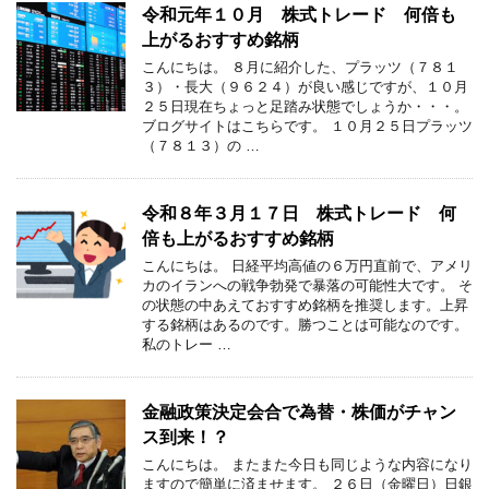
令和元年１０月 株式トレード 何倍も
上がるおすすめ銘柄
こんにちは。 ８月に紹介した、プラッツ（７８１
３）・長大（９６２４）が良い感じですが、１０月
２５日現在ちょっと足踏み状態でしょうか・・・。
ブログサイトはこちらです。 １０月２５日プラッツ
（７８１３）の …
令和８年３月１７日 株式トレード 何
倍も上がるおすすめ銘柄
こんにちは。 日経平均高値の６万円直前で、アメリ
カのイランへの戦争勃発で暴落の可能性大です。 そ
の状態の中あえておすすめ銘柄を推奨します。上昇
する銘柄はあるのです。勝つことは可能なのです。
私のトレー …
金融政策決定会合で為替・株価がチャン
ス到来！？
こんにちは。 またまた今日も同じような内容になり
ますので簡単に済ませます。 ２６日（金曜日）日銀