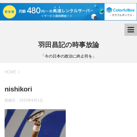
羽田昌記の時事放論
「今の日本の政治に終止符を」
HOME
>
nishikori
投稿日：
2015年9月1日