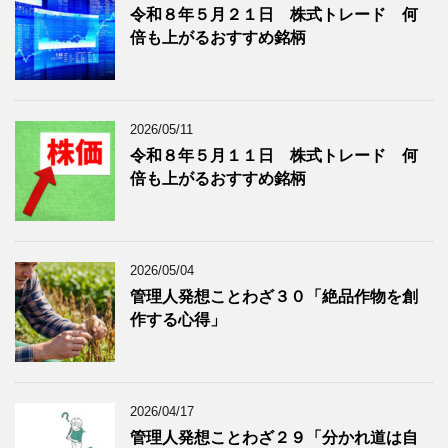
令和８年５月２１日 株式トレード 何
記
を
倍も上がるおすすめ銘柄
事
表
を
示
表
示
2026/05/11
令和８年５月１１日 株式トレード 何
倍も上がるおすすめ銘柄
2026/05/04
管理人発想ことわざ３０「絶品作物を創
作する心得」
2026/04/17
管理人発想ことわざ２９「分かれ道は自