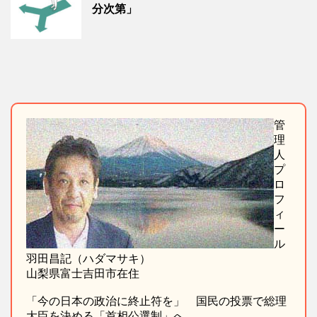
分次第」
管
理
人
プ
ロ
フ
ィ
ー
ル
羽田昌記（ハダマサキ）
山梨県富士吉田市在住
「今の日本の政治に終止符を」 国民の投票で総理
大臣を決める「首相公選制」へ