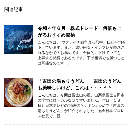
関連記事
令和４年６月 株式トレード 何倍も上
がるおすすめ銘柄
こんにちは。 ウクライナ戦争真っ只中、日経平均も
下げています。また、悪い円安・インフレが懸念さ
れるなかでのお薦めです。全体的に下げていても、
上昇する銘柄はあるのです。下げ相場でも勝つこと
は可能なのです …
「吉田の湯もりうどん」 吉田のうどん
も美味しいけど、これは・・・＾＾
こんにちは。今回は富士山の麓、山梨県富士吉田市
の非常にローカルな話ですいません。昨日（１８
日）日本テレビの”秘密のケンミンshow”で「吉田の
湯もりうどん」が紹介されました。元全日本プロレ
ス社長で、新 …