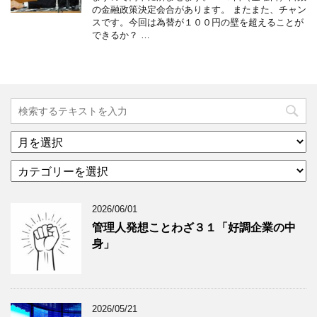
の金融政策決定会合があります。 またまた、チャン
スです。今回は為替が１００円の壁を超えることが
できるか？ …
ア
ー
カ
カ
テ
イ
ゴ
ブ
2026/06/01
リ
年
ー
月
管理人発想ことわざ３１「好調企業の中
分
で
身」
類
ブ
で
ロ
ブ
グ
ロ
記
2026/05/21
グ
事