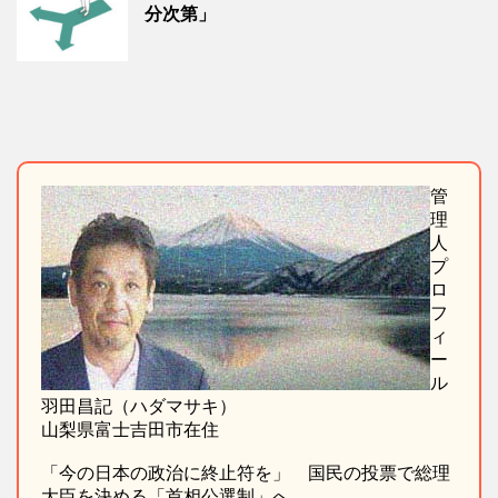
分次第」
管
理
人
プ
ロ
フ
ィ
ー
ル
羽田昌記（ハダマサキ）
山梨県富士吉田市在住
「今の日本の政治に終止符を」 国民の投票で総理
大臣を決める「首相公選制」へ