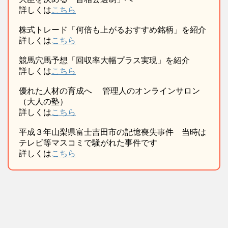
詳しくは
こちら
株式トレード「何倍も上がるおすすめ銘柄」を紹介
詳しくは
こちら
競馬穴馬予想「回収率大幅プラス実現」を紹介
詳しくは
こちら
優れた人材の育成へ 管理人のオンラインサロン
（大人の塾）
詳しくは
こちら
平成３年山梨県富士吉田市の記憶喪失事件 当時は
テレビ等マスコミで騒がれた事件です
詳しくは
こちら