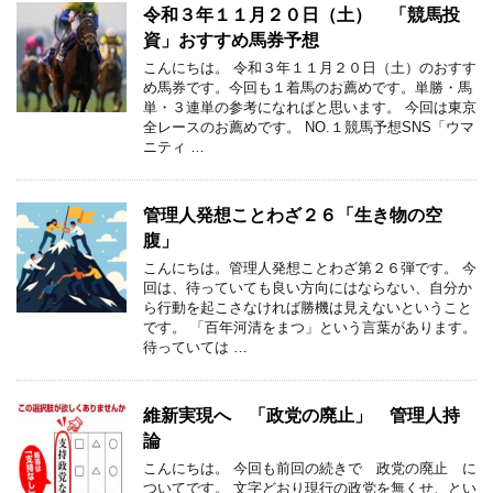
令和３年１１月２０日（土） 「競馬投
資」おすすめ馬券予想
こんにちは。 令和３年１１月２０日（土）のおすす
め馬券です。今回も１着馬のお薦めです。単勝・馬
単・３連単の参考になればと思います。 今回は東京
全レースのお薦めです。 NO.１競馬予想SNS「ウマ
ニティ …
管理人発想ことわざ２６「生き物の空
腹」
こんにちは。管理人発想ことわざ第２６弾です。 今
回は、待っていても良い方向にはならない、自分か
ら行動を起こさなければ勝機は見えないということ
です。 「百年河清をまつ」という言葉があります。
待っていては …
維新実現へ 「政党の廃止」 管理人持
論
こんにちは。 今回も前回の続きで 政党の廃止 に
ついてです。 文字どおり現行の政党を無くせ、とい