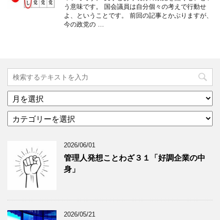
う意味です。 国会議員は自分個々の考えで行動せ
よ、ということです。 前回の記事とかぶりますが、
今の政党の …
ア
ー
カ
カ
テ
イ
ゴ
ブ
2026/06/01
リ
年
ー
月
管理人発想ことわざ３１「好調企業の中
分
で
身」
類
ブ
で
ロ
ブ
グ
ロ
記
2026/05/21
グ
事