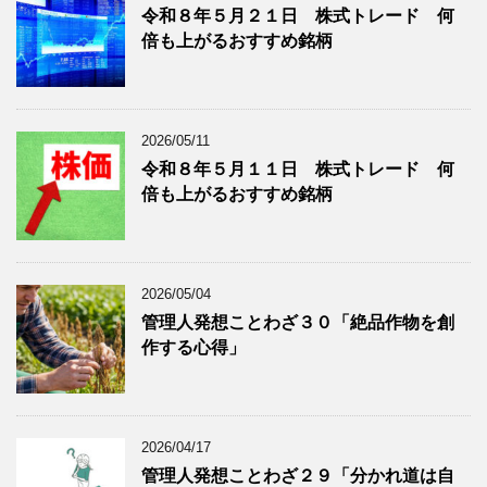
令和８年５月２１日 株式トレード 何
記
を
倍も上がるおすすめ銘柄
事
表
を
示
表
示
2026/05/11
令和８年５月１１日 株式トレード 何
倍も上がるおすすめ銘柄
2026/05/04
管理人発想ことわざ３０「絶品作物を創
作する心得」
2026/04/17
管理人発想ことわざ２９「分かれ道は自