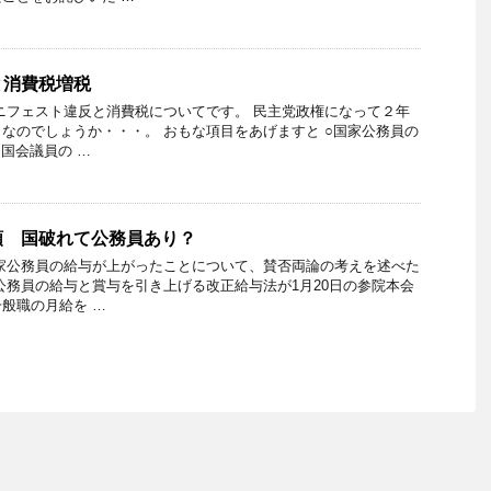
と消費税増税
ニフェスト違反と消費税についてです。 民主党政権になって２年
なのでしょうか・・・。 おもな項目をあげますと ○国家公務員の
○国会議員の …
額 国破れて公務員あり？
家公務員の給与が上がったことについて、賛否両論の考えを述べた
務員の給与と賞与を引き上げる改正給与法が1月20日の参院本会
般職の月給を …