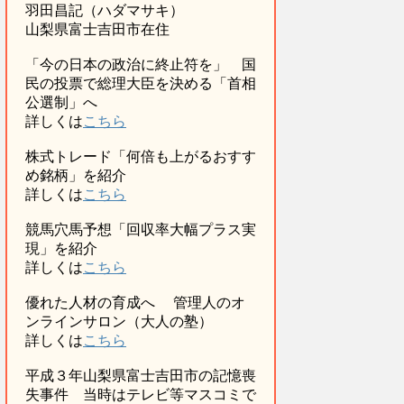
羽田昌記（ハダマサキ）
山梨県富士吉田市在住
「今の日本の政治に終止符を」 国
民の投票で総理大臣を決める「首相
公選制」へ
詳しくは
こちら
株式トレード「何倍も上がるおすす
め銘柄」を紹介
詳しくは
こちら
競馬穴馬予想「回収率大幅プラス実
現」を紹介
詳しくは
こちら
優れた人材の育成へ 管理人のオ
ンラインサロン（大人の塾）
詳しくは
こちら
平成３年山梨県富士吉田市の記憶喪
失事件 当時はテレビ等マスコミで