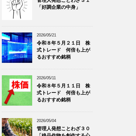
管理人発想ことわざ３１
分
で
「好調企業の中身」
類
ブ
で
ロ
ブ
グ
ロ
記
2026/05/21
グ
事
令和８年５月２１日 株
記
を
式トレード 何倍も上が
事
表
を
示
るおすすめ銘柄
表
示
2026/05/11
令和８年５月１１日 株
式トレード 何倍も上が
るおすすめ銘柄
2026/05/04
管理人発想ことわざ３０
「絶品作物を創作する心