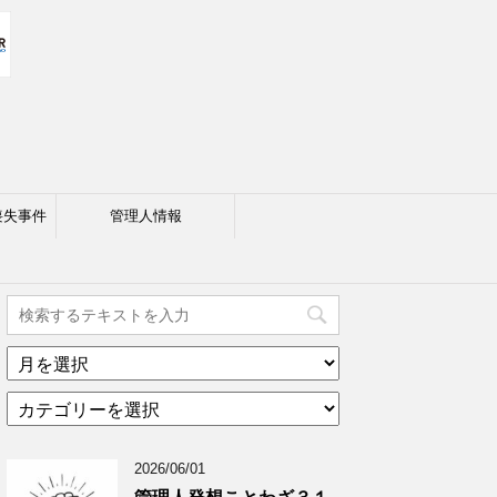
喪失事件
管理人情報
ア
ー
カ
カ
テ
イ
ゴ
ブ
2026/06/01
リ
年
ー
月