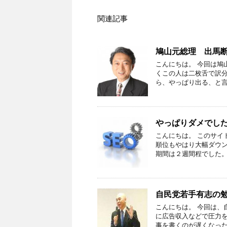
関連記事
鳩山元総理 出馬
こんにちは。 今回は鳩
くこの人は二枚舌で訳分
ら、やっぱり出る、と言
やっぱりダメでし
こんにちは。 このサイ
順位もやはり大幅ダウン
期間は２週間程でした。 
自民党若手有志の
こんにちは。 今回は、
に広告収入などで圧力
事を書くのが遅くなった