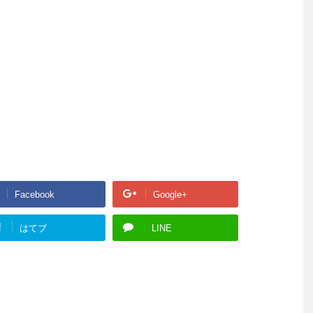
Facebook
Google+
!
はてブ
LINE