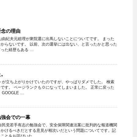
断念の理由
山由紀夫元総理が衆院選に出馬しないことについてです。 まった
からないです。 以前、次の選挙には出ない、と言ったかと思った
った経歴もある …
た。
トが立ち上がりかけていたのですが、やっぱりダメでした。 検索
です。 ページランクも０になってしまいました。 正常に戻った
GOOGLE …
勉強会での一幕
自民党若手有志の勉強会で、安全保障関連法案に批判的な報道機関
をかけるべきだとする意見が相次いだという問題についてです。記
ことをお詫びいた …