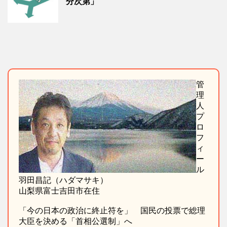
分次第」
管
理
人
プ
ロ
フ
ィ
ー
ル
羽田昌記（ハダマサキ）
山梨県富士吉田市在住
「今の日本の政治に終止符を」 国民の投票で総理
大臣を決める「首相公選制」へ