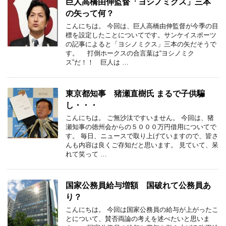
巨人高橋由伸監督「ヨシノミクス」三本
の矢って何？
こんにちは。 今回は、巨人高橋由伸監督が今季の目
標を設定したことについてです。サンケイスポーツ
の記事によると「ヨシノミクス」三本の矢だそうで
す。 打倒ホークスの合言葉は“ヨシノミク
ス”だ！！ 巨人は …
東京都知事 猪瀬直樹氏 まるで子供騙
し・・・
こんにちは。 ご無沙汰ですいません。 今回は、猪
瀬知事の徳州会からの５０００万円借用についてで
す。 毎日、ニュースで取り上げていますので、皆さ
んも内容は良くご存知だと思います。 見ていて、呆
れて笑って …
国家公務員給与増額 国破れて公務員あ
り？
こんにちは。 今回は国家公務員の給与が上がったこ
とについて、賛否両論の考えを述べたいと思いま