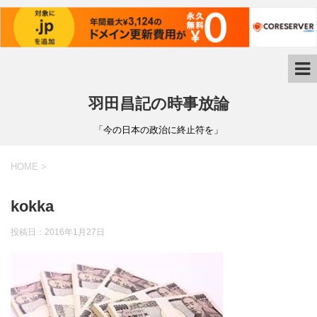
羽田昌記の時事放論
「今の日本の政治に終止符を」
HOME
>
kokka
投稿日：
2016年1月27日