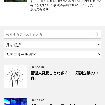
す。 国家公務員の給与と賞与を引き上げる改正給
与法が1月20日の参院本会議で可決、成立した。一
般職の月給を …
ア
ー
カ
カ
テ
イ
ゴ
ブ
2026/06/01
リ
年
ー
月
管理人発想ことわざ３１「好調企業の中
分
で
身」
類
ブ
で
ロ
ブ
グ
ロ
記
2026/05/21
グ
事