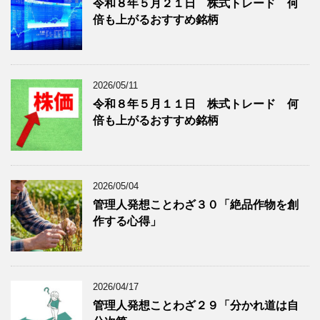
令和８年５月２１日 株式トレード 何
記
を
倍も上がるおすすめ銘柄
事
表
を
示
表
示
2026/05/11
令和８年５月１１日 株式トレード 何
倍も上がるおすすめ銘柄
2026/05/04
管理人発想ことわざ３０「絶品作物を創
作する心得」
2026/04/17
管理人発想ことわざ２９「分かれ道は自