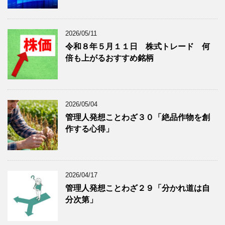
表
示
2026/05/11
令和８年５月１１日 株式トレード 何
倍も上がるおすすめ銘柄
2026/05/04
管理人発想ことわざ３０「絶品作物を創
作する心得」
2026/04/17
管理人発想ことわざ２９「分かれ道は自
分次第」