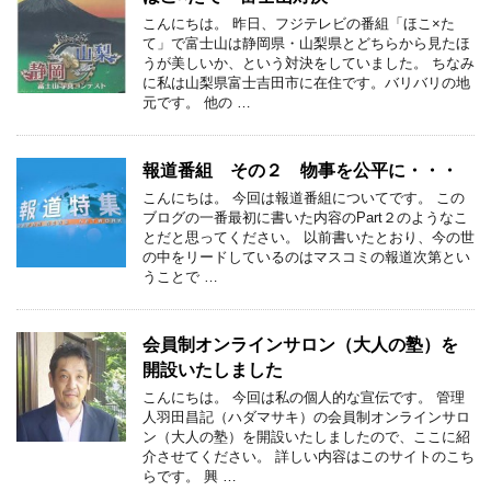
こんにちは。 昨日、フジテレビの番組「ほこ×た
て」で富士山は静岡県・山梨県とどちらから見たほ
うが美しいか、という対決をしていました。 ちなみ
に私は山梨県富士吉田市に在住です。バリバリの地
元です。 他の …
報道番組 その２ 物事を公平に・・・
こんにちは。 今回は報道番組についてです。 この
ブログの一番最初に書いた内容のPart２のようなこ
とだと思ってください。 以前書いたとおり、今の世
の中をリードしているのはマスコミの報道次第とい
うことで …
会員制オンラインサロン（大人の塾）を
開設いたしました
こんにちは。 今回は私の個人的な宣伝です。 管理
人羽田昌記（ハダマサキ）の会員制オンラインサロ
ン（大人の塾）を開設いたしましたので、ここに紹
介させてください。 詳しい内容はこのサイトのこち
らです。 興 …