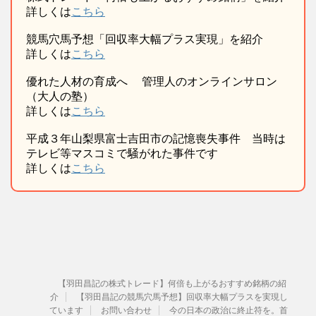
詳しくは
こちら
競馬穴馬予想「回収率大幅プラス実現」を紹介
詳しくは
こちら
優れた人材の育成へ 管理人のオンラインサロン
（大人の塾）
詳しくは
こちら
平成３年山梨県富士吉田市の記憶喪失事件 当時は
テレビ等マスコミで騒がれた事件です
詳しくは
こちら
【羽田昌記の株式トレード】何倍も上がるおすすめ銘柄の紹
介
【羽田昌記の競馬穴馬予想】回収率大幅プラスを実現し
ています
お問い合わせ
今の日本の政治に終止符を。首