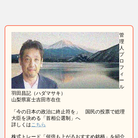
管
理
人
プ
ロ
フ
ィ
ー
ル
羽田昌記（ハダマサキ）
山梨県富士吉田市在住
「今の日本の政治に終止符を」 国民の投票で総理
大臣を決める「首相公選制」へ
詳しくは
こちら
株式トレード「何倍も上がるおすすめ銘柄」を紹介