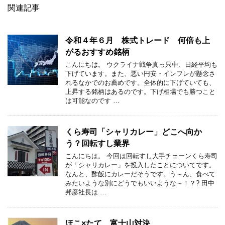
関連記事
令和４年６月 株式トレード 何倍も上
がるおすすめ銘柄
こんにちは。 ウクライナ戦争真っ只中、日経平均も
下げています。また、悪い円安・インフレが懸念さ
れるなかでのお薦めです。全体的に下げていても、
上昇する銘柄はあるのです。下げ相場でも勝つこと
は可能なのです …
くら寿司「シャリカレー」どこへ向か
う？回転すし業界
こんにちは。 今回は回転すし大手チェーンくら寿司
が「シャリカレー」を投入したことについてです。
なんと、酢飯にカレーだそうです。う～ん、食べて
みたいような別にどうでもいいような～！？? 田中
邦彦社長は …
ほこ×たて 富士山対決