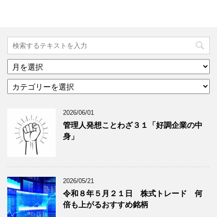
ア
ー
カ
カ
テ
イ
ゴ
ブ
2026/06/01
リ
年
ー
月
管理人発想ことわざ３１「好調企業の中
分
で
身」
類
ブ
で
ロ
ブ
グ
ロ
記
2026/05/21
グ
事
令和８年５月２１日 株式トレード 何
記
を
倍も上がるおすすめ銘柄
事
表
を
示