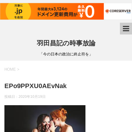
羽田昌記の時事放論
「今の日本の政治に終止符を」
HOME
>
EPo9PPXU0AEvNak
投稿日：
2020年10月19日