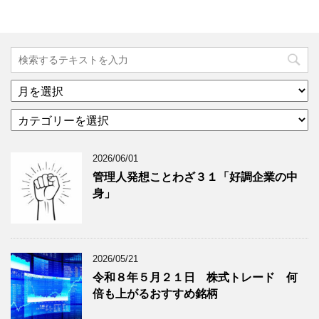
ア
ー
カ
カ
テ
イ
ゴ
ブ
2026/06/01
リ
年
ー
月
管理人発想ことわざ３１「好調企業の中
分
で
身」
類
ブ
で
ロ
ブ
グ
ロ
記
2026/05/21
グ
事
令和８年５月２１日 株式トレード 何
記
を
倍も上がるおすすめ銘柄
事
表
を
示