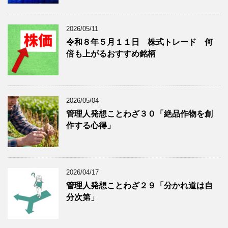
表
示
2026/05/11
令和８年５月１１日 株式トレード 何
倍も上がるおすすめ銘柄
2026/05/04
管理人発想ことわざ３０「絶品作物を創
作する心得」
2026/04/17
管理人発想ことわざ２９「分かれ道は自
分次第」