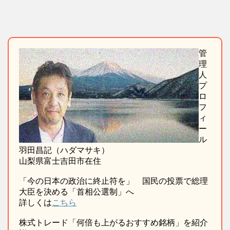
管
理
人
プ
ロ
フ
ィ
ー
ル
羽田昌記（ハダマサキ）
山梨県富士吉田市在住
「今の日本の政治に終止符を」 国民の投票で総理
大臣を決める「首相公選制」へ
詳しくは
こちら
株式トレード「何倍も上がるおすすめ銘柄」を紹介