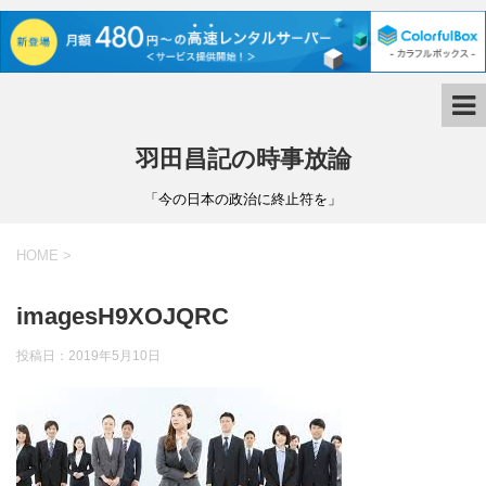
羽田昌記の時事放論
「今の日本の政治に終止符を」
HOME
>
imagesH9XOJQRC
投稿日：
2019年5月10日