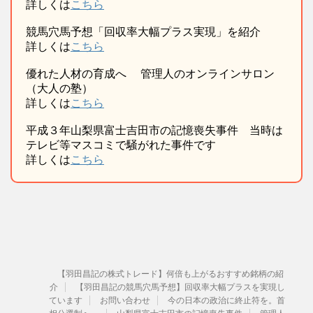
詳しくは
こちら
競馬穴馬予想「回収率大幅プラス実現」を紹介
詳しくは
こちら
優れた人材の育成へ 管理人のオンラインサロン
（大人の塾）
詳しくは
こちら
平成３年山梨県富士吉田市の記憶喪失事件 当時は
テレビ等マスコミで騒がれた事件です
詳しくは
こちら
【羽田昌記の株式トレード】何倍も上がるおすすめ銘柄の紹
介
【羽田昌記の競馬穴馬予想】回収率大幅プラスを実現し
ています
お問い合わせ
今の日本の政治に終止符を。首