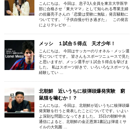
こんにちは。 今回は、息子3人全員を東京大学医学
部に合格させ「東大ママ」として知られる専業主婦
の佐藤亮子さんの「恋愛は受験に無駄」発言騒動に
ついてです。「子供自慢が行き過ぎた」 この発言
によりテレビや …
メッシ １試合５得点 天才少年！
こんにちは。 今回はサッカーのリオネル・メッシ選
手についてです。 皆さんもスポーツニュースで見た
と思いますが、メッシ選手が１試合５得点を挙げま
した。 私はスポーツ好きで、いろいろなスポーツも
経験してい …
北朝鮮 近いうちに核弾頭爆発実験 窮
鼠猫を噛むか！？
こんにちは。 今回は、北朝鮮が近いうちに核弾頭爆
発実験を行うと発表したことについてです。いよい
よ深刻な問題になってきました。 15日の朝鮮中央
通信によると、北朝鮮の金正恩第1書記は弾道ミサ
イルの大気圏 …