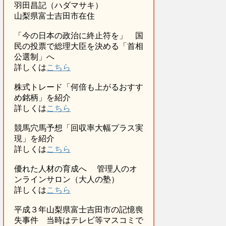
羽田昌記（ハダマサキ）
山梨県富士吉田市在住
「今の日本の政治に終止符を」 国
民の投票で総理大臣を決める「首相
公選制」へ
詳しくは
こちら
株式トレード「何倍も上がるおすす
め銘柄」を紹介
詳しくは
こちら
競馬穴馬予想「回収率大幅プラス実
現」を紹介
詳しくは
こちら
優れた人材の育成へ 管理人のオ
ンラインサロン（大人の塾）
詳しくは
こちら
平成３年山梨県富士吉田市の記憶喪
失事件 当時はテレビ等マスコミで