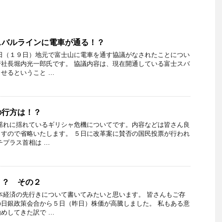
スバルラインに電車が通る！？
日（１９日）地元で富士山に電車を通す協議がなされたことについ
社長堀内光一郎氏です。 協議内容は、現在開通している富士スバ
せるということ …
の行方は！？
揺れに揺れているギリシャ危機についてです。内容などは皆さん良
すので省略いたします。 ５日に改革案に賛否の国民投票が行われ
チプラス首相は …
！？ その２
本経済の先行きについて書いてみたいと思います。 皆さんもご存
日銀政策会合から５日（昨日）株価が高騰しました。 私もある意
めしてきた訳で …