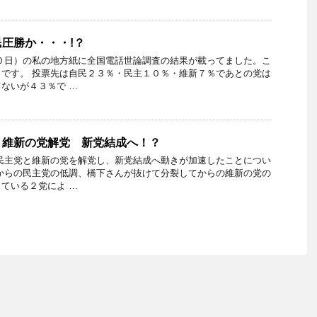
圧勝か・・・!？
０日）の私の地方紙に全国電話世論調査の結果が載ってました。こ
です。 投票先は自民２３％・民主１０％・維新７％であとの党は
ないが４３％で …
・維新の党解党 新党結成へ！？
民主党と維新の党を解党し、新党結成へ動きが加速したことについ
からの民主党の低調、橋下さんが抜けて分裂してからの維新の党の
ている２党によ …