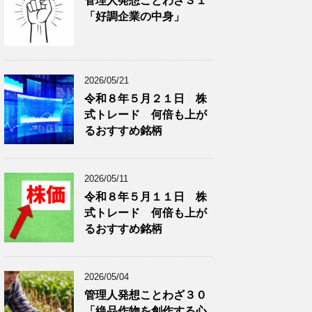
管理人発想ことわざ３１
分
で
「好調企業の中身」
類
ブ
で
ロ
ブ
グ
ロ
記
2026/05/21
グ
事
令和８年５月２１日 株
記
を
式トレード 何倍も上が
事
表
を
示
るおすすめ銘柄
表
示
2026/05/11
令和８年５月１１日 株
式トレード 何倍も上が
るおすすめ銘柄
2026/05/04
管理人発想ことわざ３０
「絶品作物を創作する心