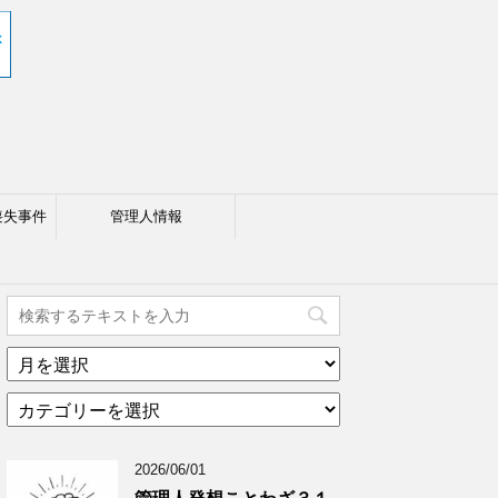
喪失事件
管理人情報
ア
ー
カ
カ
テ
イ
ゴ
ブ
2026/06/01
リ
年
ー
月