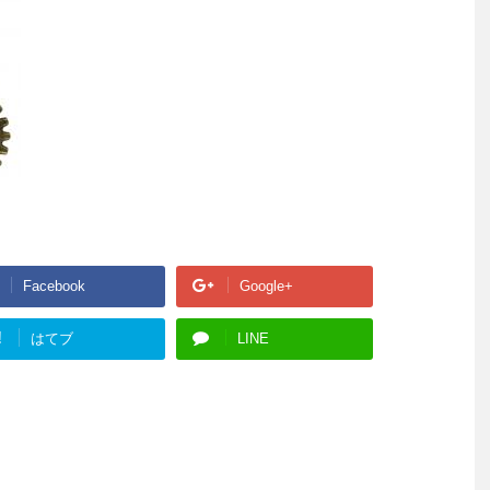
Facebook
Google+
!
はてブ
LINE