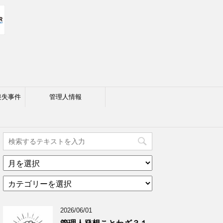
喪失事件
管理人情報
ア
ー
カ
カ
テ
イ
ゴ
ブ
2026/06/01
リ
年
ー
月