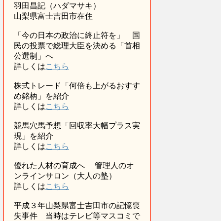
羽田昌記（ハダマサキ）
山梨県富士吉田市在住
「今の日本の政治に終止符を」 国
民の投票で総理大臣を決める「首相
公選制」へ
詳しくは
こちら
株式トレード「何倍も上がるおすす
め銘柄」を紹介
詳しくは
こちら
競馬穴馬予想「回収率大幅プラス実
現」を紹介
詳しくは
こちら
優れた人材の育成へ 管理人のオ
ンラインサロン（大人の塾）
詳しくは
こちら
平成３年山梨県富士吉田市の記憶喪
失事件 当時はテレビ等マスコミで