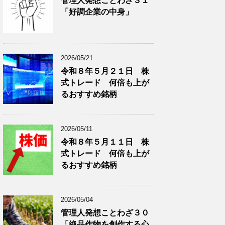
管理人発想ことわざ３１
分
で
「好調企業の中身」
類
ブ
で
ロ
ブ
グ
ロ
記
2026/05/21
グ
事
令和８年５月２１日 株
記
を
式トレード 何倍も上が
事
表
を
示
るおすすめ銘柄
表
示
2026/05/11
令和８年５月１１日 株
式トレード 何倍も上が
るおすすめ銘柄
2026/05/04
管理人発想ことわざ３０
「絶品作物を創作する心