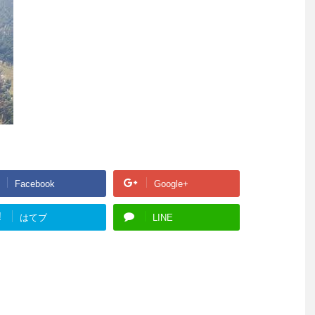
Facebook
Google+
!
はてブ
LINE