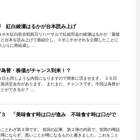
声 紅白綾瀬はるかが台本読み上げ
ＮＨＫ紅白歌合戦前日リハーサルで紅組司会の綾瀬はるかが「最後
」と台本を読み上げて曲紹介し、スポニチがそれを公開したことに
年ぶりに再結成し …
で為替・株価がチャンス到来！？
今日も同じような内容になりますので簡単に済ませます。 ２６日
策決定会合があります。 またまた、チャンスです。今回は為替が
とができるか？ …
ざ３ 「美味食す時は口が進み 不味食す時は口がで
ことわざ第３弾です。 前回の記事、第２弾の内容で、世間の噂話
は噂にならず、悪いことが噂になるものと書きました。これをこと