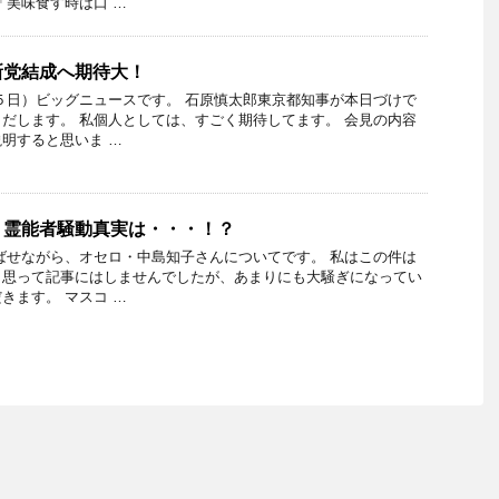
「美味食す時は口 …
新党結成へ期待大！
５日）ビッグニュースです。 石原慎太郎東京都知事が本日づけで
だします。 私個人としては、すごく期待してます。 会見の内容
明すると思いま …
 霊能者騒動真実は・・・！？
ばせながら、オセロ・中島知子さんについてです。 私はこの件は
と思って記事にはしませんでしたが、あまりにも大騒ぎになってい
きます。 マスコ …