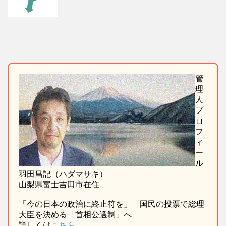
管
理
人
プ
ロ
フ
ィ
ー
ル
羽田昌記（ハダマサキ）
山梨県富士吉田市在住
「今の日本の政治に終止符を」 国民の投票で総理
大臣を決める「首相公選制」へ
詳しくは
こちら