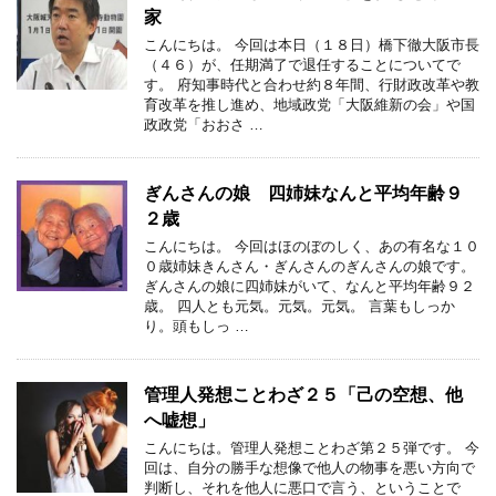
家
こんにちは。 今回は本日（１８日）橋下徹大阪市長
（４６）が、任期満了で退任することについてで
す。 府知事時代と合わせ約８年間、行財政改革や教
育改革を推し進め、地域政党「大阪維新の会」や国
政政党「おおさ …
ぎんさんの娘 四姉妹なんと平均年齢９
２歳
こんにちは。 今回はほのぼのしく、あの有名な１０
０歳姉妹きんさん・ぎんさんのぎんさんの娘です。
ぎんさんの娘に四姉妹がいて、なんと平均年齢９２
歳。 四人とも元気。元気。元気。 言葉もしっか
り。頭もしっ …
管理人発想ことわざ２５「己の空想、他
へ嘘想」
こんにちは。管理人発想ことわざ第２５弾です。 今
回は、自分の勝手な想像で他人の物事を悪い方向で
判断し、それを他人に悪口で言う、ということで