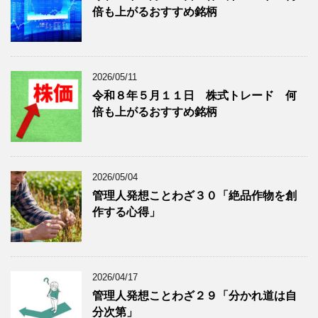
倍も上がるおすすめ銘柄
事
表
を
示
表
示
2026/05/11
令和８年５月１１日 株式トレード 何
倍も上がるおすすめ銘柄
2026/05/04
管理人発想ことわざ３０「絶品作物を創
作する心得」
2026/04/17
管理人発想ことわざ２９「分かれ道は自
分次第」