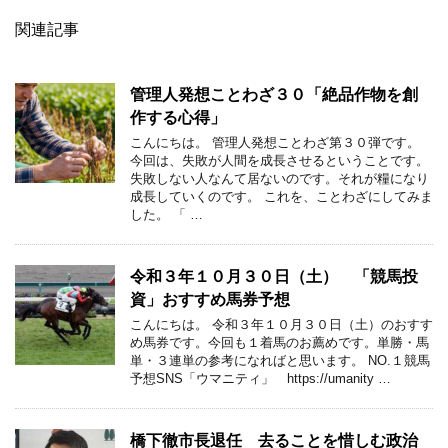
関連記事
管理人発想ことわざ３０「絶品作物を創
作する心得」
こんにちは。 管理人発想ことわざ第３０弾です。
今回は、失敗が人間を成長させるということです。
失敗しない人なんて居ないのです。それが糧になり
成長していくのです。 これを、ことわざにしてみま
した。 「 …
令和３年１０月３０日（土） 「競馬投
資」おすすめ馬券予想
こんにちは。 令和３年１０月３０日（土）のおすす
め馬券です。今回も１着馬のお薦めです。単勝・馬
単・３連単の参考になればと思います。 NO.１競馬
予想SNS「ウマニティ」 https://umanity …
橋下徹市長退任 去ることを惜しむ政治