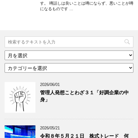
す。 噂話しは良いことは噂にならず、悪いことが噂
になるものです …
ア
ー
カ
カ
テ
イ
ゴ
ブ
2026/06/01
リ
年
ー
月
管理人発想ことわざ３１「好調企業の中
分
で
身」
類
ブ
で
ロ
ブ
グ
ロ
記
2026/05/21
グ
事
令和８年５月２１日 株式トレード 何
記
を