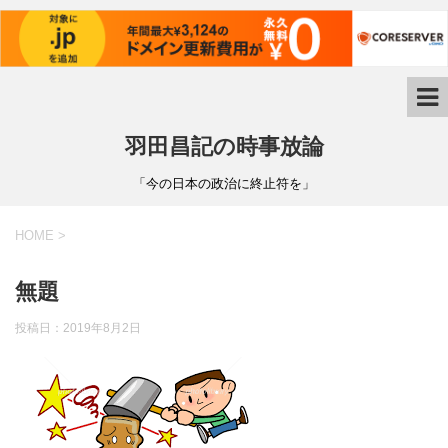
羽田昌記の時事放論
「今の日本の政治に終止符を」
HOME
>
無題
投稿日：
2019年8月2日