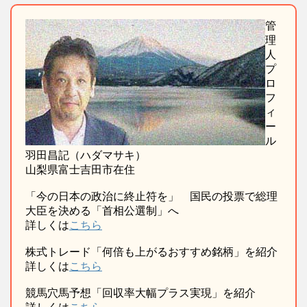
管
理
人
プ
ロ
フ
ィ
ー
ル
羽田昌記（ハダマサキ）
山梨県富士吉田市在住
「今の日本の政治に終止符を」 国民の投票で総理
大臣を決める「首相公選制」へ
詳しくは
こちら
株式トレード「何倍も上がるおすすめ銘柄」を紹介
詳しくは
こちら
競馬穴馬予想「回収率大幅プラス実現」を紹介