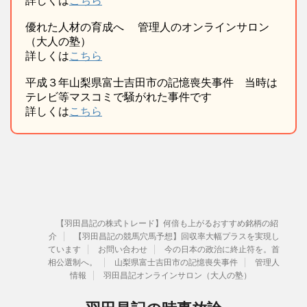
詳しくは
こちら
優れた人材の育成へ 管理人のオンラインサロン
（大人の塾）
詳しくは
こちら
平成３年山梨県富士吉田市の記憶喪失事件 当時は
テレビ等マスコミで騒がれた事件です
詳しくは
こちら
【羽田昌記の株式トレード】何倍も上がるおすすめ銘柄の紹
介
【羽田昌記の競馬穴馬予想】回収率大幅プラスを実現し
ています
お問い合わせ
今の日本の政治に終止符を。首
相公選制へ。
山梨県富士吉田市の記憶喪失事件
管理人
情報
羽田昌記オンラインサロン（大人の塾）