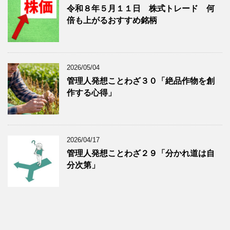
令和８年５月１１日 株式トレード 何
倍も上がるおすすめ銘柄
2026/05/04
管理人発想ことわざ３０「絶品作物を創
作する心得」
2026/04/17
管理人発想ことわざ２９「分かれ道は自
分次第」