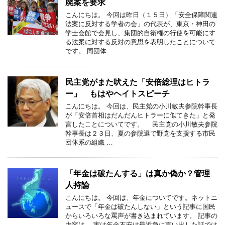
廃案を要求
こんにちは。 今回は昨日（１５日）「安全保障関連
法案に反対する学者の会」の代表が、東京・神田の
学士会館で会見し、集団的自衛権の行使を可能にす
る法案に対する反対の意思を表明したことについて
です。 同団体 …
民主党がまた吠えた「安倍総理はヒトラ
ー」 もはやヘイトスピーチ
こんにちは。 今回は、民主党の小川敏夫参院幹事長
が「安倍首相はだんだんヒトラーに似てきた」と発
言したことについてです。 民主党の小川敏夫参院
幹事長は２３日、夏の参院選で野党を支援する市民
団体系の組織 …
「年金は破たんする」は真か偽か？管理
人持論
こんにちは。 今回は、年金についてです。ネットニ
ュースで「年金は破たんしない」という記事に国民
からいろいろな罵声が書き込まれています。 記事の
内容は 実は年金不安は最近急に言い出した話では