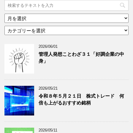
ア
ー
カ
カ
テ
イ
ゴ
ブ
2026/06/01
リ
年
ー
月
管理人発想ことわざ３１「好調企業の中
分
で
身」
類
ブ
で
ロ
ブ
グ
ロ
記
2026/05/21
グ
事
令和８年５月２１日 株式トレード 何
記
を
倍も上がるおすすめ銘柄
事
表
を
示
表
示
2026/05/11