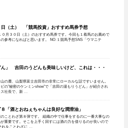
０日（土） 「競馬投資」おすすめ馬券予想
１０月３０日（土）のおすすめ馬券です。今回も１着馬のお薦めで
の参考になればと思います。 NO.１競馬予想SNS「ウマニテ
…
どん」 吉田のうどんも美味しいけど、これは・・・
士山の麓、山梨県富士吉田市の非常にローカルな話ですいません。
ビの”秘密のケンミンshow”で「吉田の湯もりうどん」が紹介され
ス社長で、新 …
ざ８「酒とおねぇちゃんは良好な潤滑油」
のことわざ第８弾です。 組織の中で仕事をするのに一番大事なの
係が重要です。そこを上手く回すには酒の力を借りるのが良いので
それをことわざに …