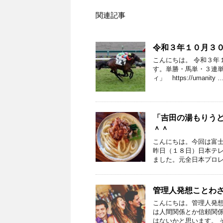
関連記事
令和３年１０月３
こんにちは。 令和３年
す。単勝・馬単・３連単
ィ」 https://umanity 
「吉田の湯もりう
＾＾
こんにちは。今回は富
昨日（１８日）日本テレ
ました。元全日本プロレ
管理人発想ことわ
こんにちは。管理人発想
は人間関係とか信頼関
はないかと思います。 