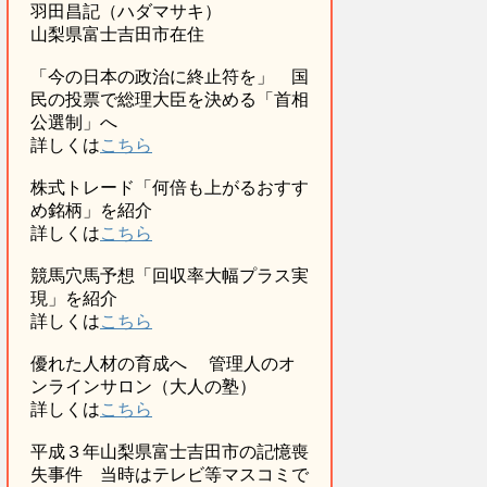
羽田昌記（ハダマサキ）
山梨県富士吉田市在住
「今の日本の政治に終止符を」 国
民の投票で総理大臣を決める「首相
公選制」へ
詳しくは
こちら
株式トレード「何倍も上がるおすす
め銘柄」を紹介
詳しくは
こちら
競馬穴馬予想「回収率大幅プラス実
現」を紹介
詳しくは
こちら
優れた人材の育成へ 管理人のオ
ンラインサロン（大人の塾）
詳しくは
こちら
平成３年山梨県富士吉田市の記憶喪
失事件 当時はテレビ等マスコミで