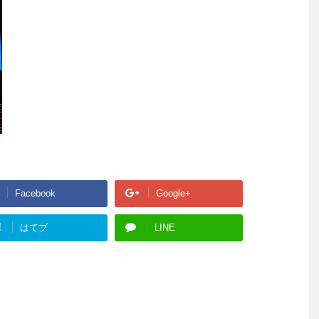
Facebook
Google+
!
はてブ
LINE