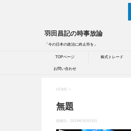
羽田昌記の時事放論
「今の日本の政治に終止符を」
TOPページ
株式トレード
お問い合わせ
HOME
>
無題
投稿日：
2019年10月25日