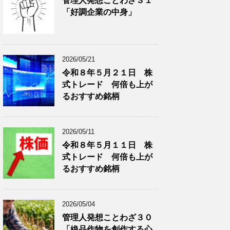
管理人発想ことわざ３１
分
で
「好調企業の中身」
類
ブ
で
ロ
ブ
グ
ロ
記
2026/05/21
グ
事
令和８年５月２１日 株
記
を
式トレード 何倍も上が
事
表
を
示
るおすすめ銘柄
表
示
2026/05/11
令和８年５月１１日 株
式トレード 何倍も上が
るおすすめ銘柄
2026/05/04
管理人発想ことわざ３０
「絶品作物を創作する心