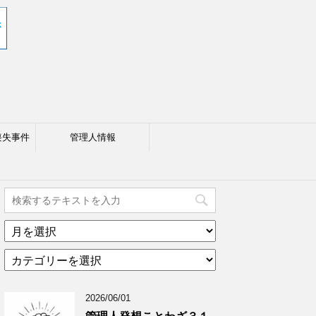
喪失事件
管理人情報
ア
ー
カ
カ
テ
イ
ゴ
ブ
2026/06/01
リ
年
ー
月