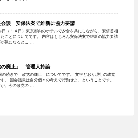
長会談 安保法案で維新に協力要請
昨日（１４日）東京都内のホテルで夕食を共にしながら、安倍首相
たことについてです。 内容はもちろん安保法案で維新の協力要請
が気になるとこ …
党の廃止」 管理人持論
回の続きで 政党の廃止 についてです。 文字どおり現行の政党
す。 国会議員は自分個々の考えで行動せよ、ということです。
が、今の政党の …