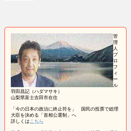
管
理
人
プ
ロ
フ
ィ
ー
ル
羽田昌記（ハダマサキ）
山梨県富士吉田市在住
「今の日本の政治に終止符を」 国民の投票で総理
大臣を決める「首相公選制」へ
詳しくは
こちら