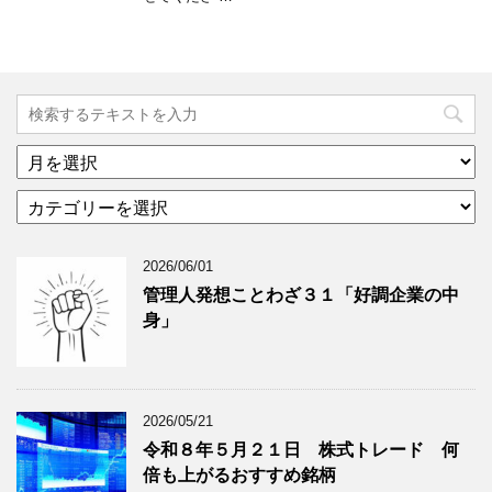
ア
ー
カ
カ
テ
イ
ゴ
ブ
2026/06/01
リ
年
ー
月
管理人発想ことわざ３１「好調企業の中
分
で
身」
類
ブ
で
ロ
ブ
グ
ロ
記
2026/05/21
グ
事
令和８年５月２１日 株式トレード 何
記
を
倍も上がるおすすめ銘柄
事
表