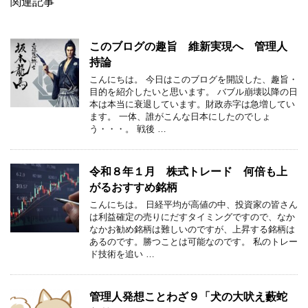
関連記事
このブログの趣旨 維新実現へ 管理人
持論
こんにちは。 今日はこのブログを開設した、趣旨・
目的を紹介したいと思います。 バブル崩壊以降の日
本は本当に衰退しています。財政赤字は急増してい
ます。 一体、誰がこんな日本にしたのでしょ
う・・・。 戦後 …
令和８年１月 株式トレード 何倍も上
がるおすすめ銘柄
こんにちは。 日経平均が高値の中、投資家の皆さん
は利益確定の売りにだすタイミングですので、なか
なかお勧め銘柄は難しいのですが、上昇する銘柄は
あるのです。勝つことは可能なのです。 私のトレー
ド技術を追い …
管理人発想ことわざ９「犬の大吠え藪蛇