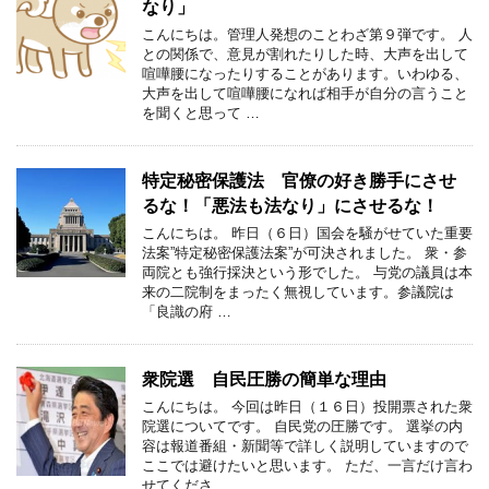
なり」
こんにちは。管理人発想のことわざ第９弾です。 人
との関係で、意見が割れたりした時、大声を出して
喧嘩腰になったりすることがあります。いわゆる、
大声を出して喧嘩腰になれば相手が自分の言うこと
を聞くと思って …
特定秘密保護法 官僚の好き勝手にさせ
るな！「悪法も法なり」にさせるな！
こんにちは。 昨日（６日）国会を騒がせていた重要
法案”特定秘密保護法案”が可決されました。 衆・参
両院とも強行採決という形でした。 与党の議員は本
来の二院制をまったく無視しています。参議院は
「良識の府 …
衆院選 自民圧勝の簡単な理由
こんにちは。 今回は昨日（１６日）投開票された衆
院選についてです。 自民党の圧勝です。 選挙の内
容は報道番組・新聞等で詳しく説明していますので
ここでは避けたいと思います。 ただ、一言だけ言わ
せてくださ …