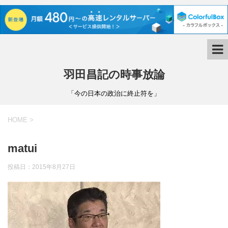
羽田昌記の時事放論
「今の日本の政治に終止符を」
HOME
>
matui
投稿日：
2015年8月27日