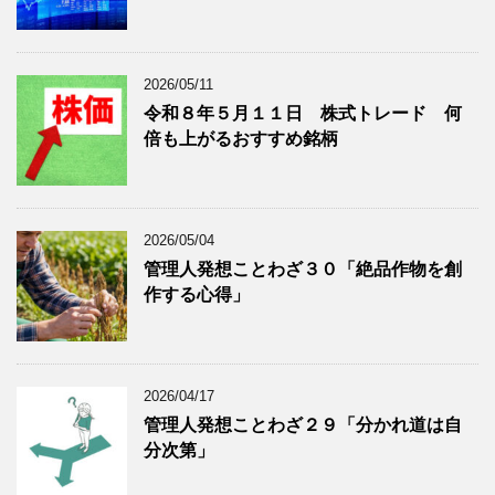
を
示
表
示
2026/05/11
令和８年５月１１日 株式トレード 何
倍も上がるおすすめ銘柄
2026/05/04
管理人発想ことわざ３０「絶品作物を創
作する心得」
2026/04/17
管理人発想ことわざ２９「分かれ道は自
分次第」