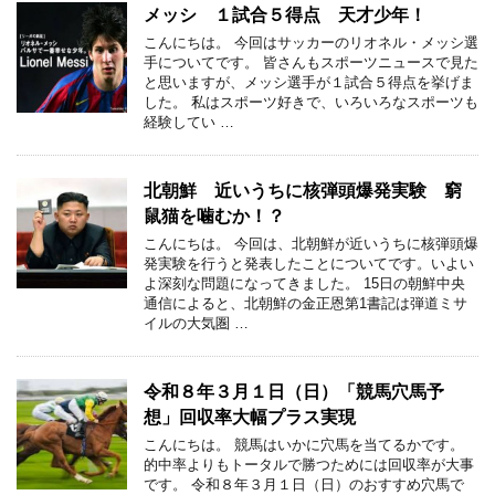
メッシ １試合５得点 天才少年！
こんにちは。 今回はサッカーのリオネル・メッシ選
手についてです。 皆さんもスポーツニュースで見た
と思いますが、メッシ選手が１試合５得点を挙げま
した。 私はスポーツ好きで、いろいろなスポーツも
経験してい …
北朝鮮 近いうちに核弾頭爆発実験 窮
鼠猫を噛むか！？
こんにちは。 今回は、北朝鮮が近いうちに核弾頭爆
発実験を行うと発表したことについてです。いよい
よ深刻な問題になってきました。 15日の朝鮮中央
通信によると、北朝鮮の金正恩第1書記は弾道ミサ
イルの大気圏 …
令和８年３月１日（日）「競馬穴馬予
想」回収率大幅プラス実現
こんにちは。 競馬はいかに穴馬を当てるかです。
的中率よりもトータルで勝つためには回収率が大事
です。 令和８年３月１日（日）のおすすめ穴馬で