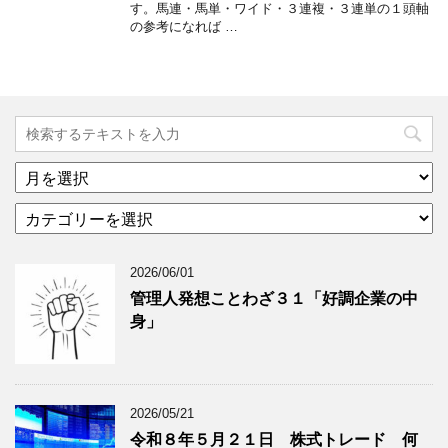
す。馬連・馬単・ワイド・３連複・３連単の１頭軸
の参考になれば …
ア
ー
カ
カ
テ
イ
ゴ
ブ
2026/06/01
リ
年
ー
月
管理人発想ことわざ３１「好調企業の中
分
で
身」
類
ブ
で
ロ
ブ
グ
ロ
記
2026/05/21
グ
事
令和８年５月２１日 株式トレード 何
記
を