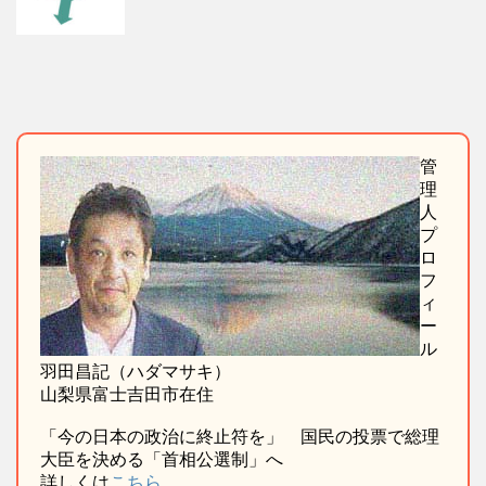
管
理
人
プ
ロ
フ
ィ
ー
ル
羽田昌記（ハダマサキ）
山梨県富士吉田市在住
「今の日本の政治に終止符を」 国民の投票で総理
大臣を決める「首相公選制」へ
詳しくは
こちら