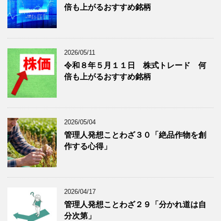
倍も上がるおすすめ銘柄
事
表
を
示
表
示
2026/05/11
令和８年５月１１日 株式トレード 何
倍も上がるおすすめ銘柄
2026/05/04
管理人発想ことわざ３０「絶品作物を創
作する心得」
2026/04/17
管理人発想ことわざ２９「分かれ道は自
分次第」