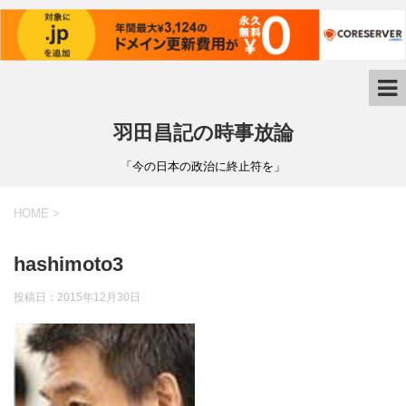
羽田昌記の時事放論
「今の日本の政治に終止符を」
HOME
>
hashimoto3
投稿日：
2015年12月30日