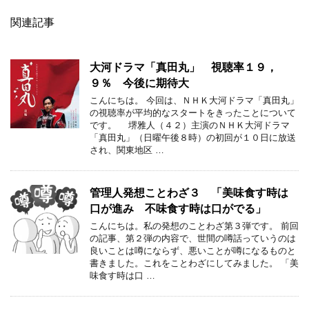
関連記事
大河ドラマ「真田丸」 視聴率１９，
９％ 今後に期待大
こんにちは。 今回は、ＮＨＫ大河ドラマ「真田丸」
の視聴率が平均的なスタートをきったことについて
です。 堺雅人（４２）主演のＮＨＫ大河ドラマ
「真田丸」（日曜午後８時）の初回が１０日に放送
され、関東地区 …
管理人発想ことわざ３ 「美味食す時は
口が進み 不味食す時は口がでる」
こんにちは。私の発想のことわざ第３弾です。 前回
の記事、第２弾の内容で、世間の噂話っていうのは
良いことは噂にならず、悪いことが噂になるものと
書きました。これをことわざにしてみました。 「美
味食す時は口 …