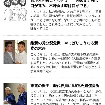
管理人発想ことわざ３ 「美味食す時は
口が進み 不味食す時は口がでる」
こんにちは。私の発想のことわざ第３弾です。 前回
の記事、第２弾の内容で、世間の噂話っていうのは
良いことは噂にならず、悪いことが噂になるものと
書きました。これをことわざにしてみました。 「美
味食す時は口 …
維新の党分裂危機 やっぱりこうなる新
党の末路
こんにちは。 今回は、維新の党の橋下徹最高顧問
（大阪市長）と松井一郎顧問（大阪府知事）が離党
を表明したことについてです。 発端は 柿沢氏が地
元の反対を押し切り、山形市長選で民主党などが推
す立候補予定者 …
東電の株主 歴代役員に5.5兆円賠償提訴
こんにちは。 今回は東京電力の株主４２人が、歴代
役員に対して約５．５兆円の賠償を求め提訴したこ
とについてです。 原告団によると、国内の民事訴訟
で過去最高の請求額ということです。 提訴した株主