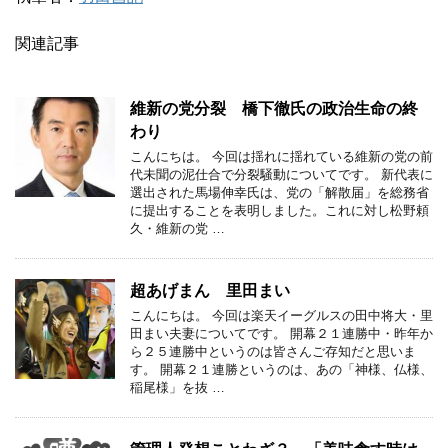
関連記事
維新の党分裂 橋下徹氏の政治生命の終
わり
こんにちは。 今回は揺れに揺れている維新の党の前
代未聞の泥仕合で分裂騒動についてです。 新代表に
選出された馬場伸幸氏は、党の「解散届」を総務省
に提出することを表明しました。これに対し松野頼
久・維新の党 …
超あげまん 里田まい
こんにちは。 今回は楽天イーグルスの田中将大・里
田まい夫妻についてです。 開幕２１連勝中・昨年か
ら２５連勝中というのは皆さんご存知だと思いま
す。 開幕２１連勝というのは、あの「神様、仏様、
稲尾様」を抜 …