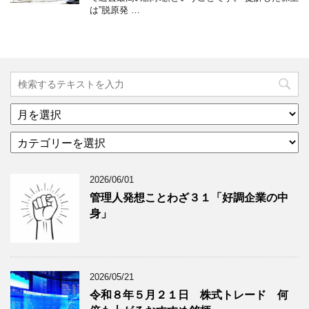
は”脱原発 …
ア
ー
カ
カ
テ
イ
ゴ
ブ
2026/06/01
リ
年
ー
月
管理人発想ことわざ３１「好調企業の中
分
で
身」
類
ブ
で
ロ
ブ
グ
ロ
記
2026/05/21
グ
事
令和８年５月２１日 株式トレード 何
記
を