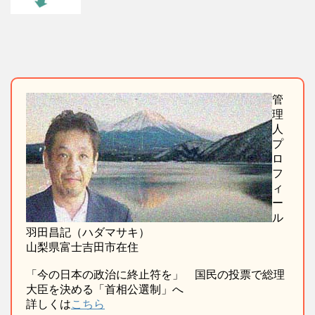
管
理
人
プ
ロ
フ
ィ
ー
ル
羽田昌記（ハダマサキ）
山梨県富士吉田市在住
「今の日本の政治に終止符を」 国民の投票で総理
大臣を決める「首相公選制」へ
詳しくは
こちら