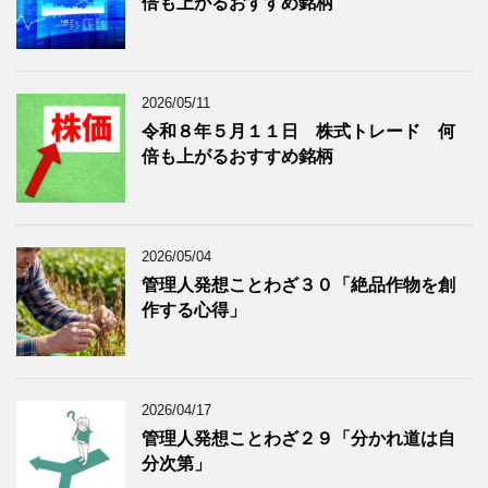
倍も上がるおすすめ銘柄
事
表
を
示
表
示
2026/05/11
令和８年５月１１日 株式トレード 何
倍も上がるおすすめ銘柄
2026/05/04
管理人発想ことわざ３０「絶品作物を創
作する心得」
2026/04/17
管理人発想ことわざ２９「分かれ道は自
分次第」