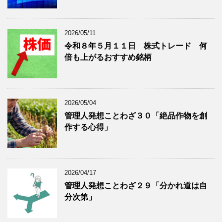
表
示
2026/05/11
令和８年５月１１日 株式トレード 何
倍も上がるおすすめ銘柄
2026/05/04
管理人発想ことわざ３０「絶品作物を創
作する心得」
2026/04/17
管理人発想ことわざ２９「分かれ道は自
分次第」