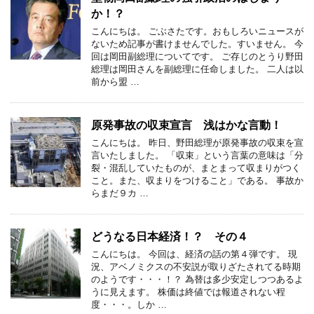
か！？
こんにちは。 ごぶさたです。おもしろいニュースが
ないため記事が書けませんでした。すいません。 今
回は岡田副総理についてです。 ご存じのとうり野田
総理は岡田さんを副総理に任命しました。 二人は以
前から盟 …
原発事故の収束宣言 浅はかな言動！
こんにちは。 昨日、野田総理が原発事故の収束を宣
言いたしました。 「収束」という言葉の意味は「分
裂・混乱していたものが、まとまって収まりがつく
こと。また、収まりをつけること」である。 事故か
らまだ９カ …
どうなる日本経済！？ その４
こんにちは。 今回は、経済の話の第４弾です。 現
況、アベノミクスの不安説が取りざたされてる時期
のようです・・・！？ 為替は多少安定しつつあるよ
うに見えます。 株価は終値では報道されない程
度・・・。しか …