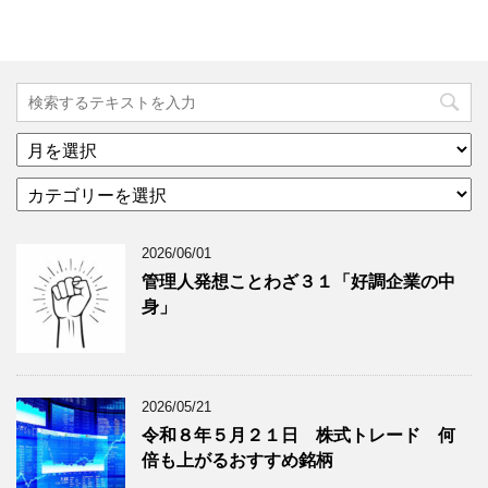
ア
ー
カ
カ
テ
イ
ゴ
ブ
2026/06/01
リ
年
ー
月
管理人発想ことわざ３１「好調企業の中
分
で
身」
類
ブ
で
ロ
ブ
グ
ロ
記
2026/05/21
グ
事
令和８年５月２１日 株式トレード 何
記
を
倍も上がるおすすめ銘柄
事
表
を
示