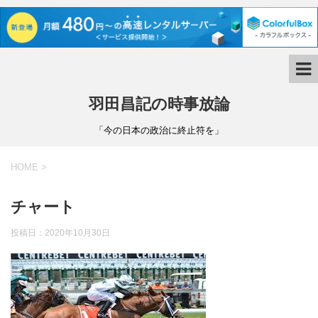
羽田昌記の時事放論
「今の日本の政治に終止符を」
HOME
>
チャート
投稿日：
2020年10月30日