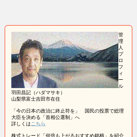
管
理
人
プ
ロ
フ
ィ
ー
ル
羽田昌記（ハダマサキ）
山梨県富士吉田市在住
「今の日本の政治に終止符を」 国民の投票で総理
大臣を決める「首相公選制」へ
詳しくは
こちら
株式トレード「何倍も上がるおすすめ銘柄」を紹介