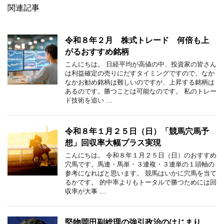
関連記事
令和８年２月 株式トレード 何倍も上
がるおすすめ銘柄
こんにちは。 日経平均が高値の中、投資家の皆さん
は利益確定の売りにだすタイミングですので、なか
なかお勧め銘柄は難しいのですが、上昇する銘柄は
あるのです。勝つことは可能なのです。 私のトレー
ド技術を追い …
令和８年１月２５日（日）「競馬穴馬予
想」回収率大幅プラス実現
こんにちは。 令和８年１月２５日（日）のおすすめ
穴馬です。馬連・馬単・３連複・３連単の１頭軸の
参考になればと思います。 競馬はいかに穴馬を当て
るかです。 的中率よりもトータルで勝つためには回
収率が大事 …
堅物岡田副総理の強引政治のはじまり