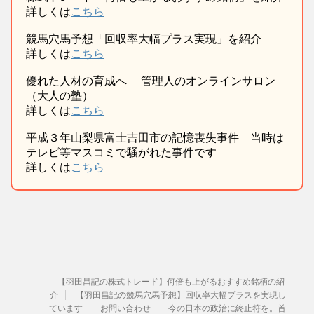
詳しくは
こちら
競馬穴馬予想「回収率大幅プラス実現」を紹介
詳しくは
こちら
優れた人材の育成へ 管理人のオンラインサロン
（大人の塾）
詳しくは
こちら
平成３年山梨県富士吉田市の記憶喪失事件 当時は
テレビ等マスコミで騒がれた事件です
詳しくは
こちら
【羽田昌記の株式トレード】何倍も上がるおすすめ銘柄の紹
介
【羽田昌記の競馬穴馬予想】回収率大幅プラスを実現し
ています
お問い合わせ
今の日本の政治に終止符を。首