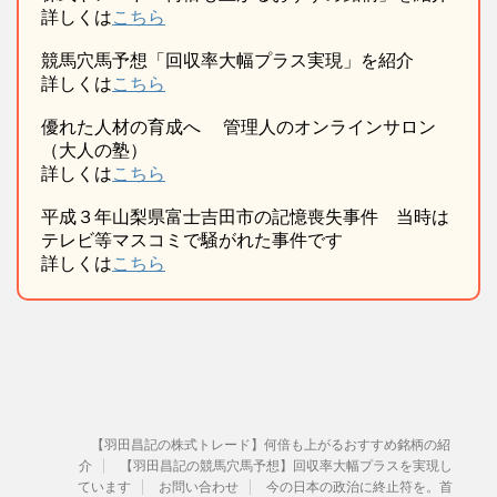
詳しくは
こちら
競馬穴馬予想「回収率大幅プラス実現」を紹介
詳しくは
こちら
優れた人材の育成へ 管理人のオンラインサロン
（大人の塾）
詳しくは
こちら
平成３年山梨県富士吉田市の記憶喪失事件 当時は
テレビ等マスコミで騒がれた事件です
詳しくは
こちら
【羽田昌記の株式トレード】何倍も上がるおすすめ銘柄の紹
介
【羽田昌記の競馬穴馬予想】回収率大幅プラスを実現し
ています
お問い合わせ
今の日本の政治に終止符を。首