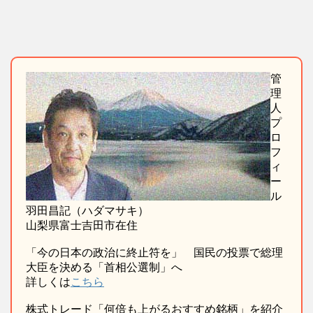
管
理
人
プ
ロ
フ
ィ
ー
ル
羽田昌記（ハダマサキ）
山梨県富士吉田市在住
「今の日本の政治に終止符を」 国民の投票で総理
大臣を決める「首相公選制」へ
詳しくは
こちら
株式トレード「何倍も上がるおすすめ銘柄」を紹介