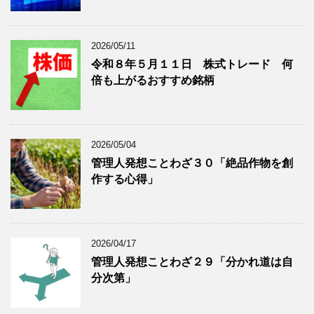
表
示
2026/05/11
令和８年５月１１日 株式トレード 何
倍も上がるおすすめ銘柄
2026/05/04
管理人発想ことわざ３０「絶品作物を創
作する心得」
2026/04/17
管理人発想ことわざ２９「分かれ道は自
分次第」