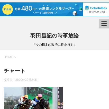
羽田昌記の時事放論
「今の日本の政治に終止符を」
HOME
>
チャート
投稿日：
2020年10月24日