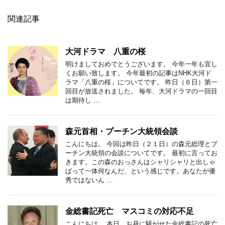
関連記事
大河ドラマ 八重の桜
明けましておめでとうございます。 今年一年も宜し
くお願い致します。 今年最初の記事はNHK大河ド
ラマ「八重の桜」についてです。 昨日（６日）第一
回目が放送されました。 毎年、大河ドラマの一回目
は期待し …
森元首相・プーチン大統領会談
こんにちは。 今回は昨日（２１日）の森元総理とプ
ーチン大統領の会談についてです。 最初に言ってお
きます。この森のおっさんはシャリシャリと出しゃ
ばって一体何なんだ、という感じです。あなたが優
秀ではないん …
金総書記死亡 マスコミの対応不足
こんにちは。 本日、お昼に騒がせた金総書記の死亡