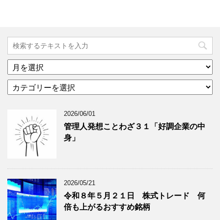
ア
ー
カ
カ
テ
イ
ゴ
ブ
2026/06/01
リ
年
ー
月
管理人発想ことわざ３１「好調企業の中
分
で
身」
類
ブ
で
ロ
ブ
グ
ロ
記
2026/05/21
グ
事
令和８年５月２１日 株式トレード 何
記
を
倍も上がるおすすめ銘柄
事
表
を
示