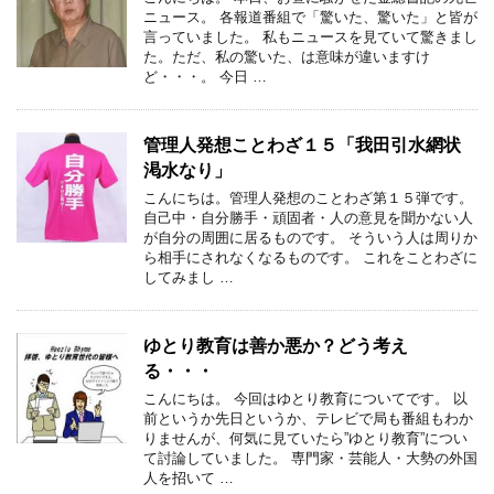
ニュース。 各報道番組で「驚いた、驚いた」と皆が
言っていました。 私もニュースを見ていて驚きまし
た。ただ、私の驚いた、は意味が違いますけ
ど・・・。 今日 …
管理人発想ことわざ１５「我田引水網状
渇水なり」
こんにちは。管理人発想のことわざ第１５弾です。
自己中・自分勝手・頑固者・人の意見を聞かない人
が自分の周囲に居るものです。 そういう人は周りか
ら相手にされなくなるものです。 これをことわざに
してみまし …
ゆとり教育は善か悪か？どう考え
る・・・
こんにちは。 今回はゆとり教育についてです。 以
前というか先日というか、テレビで局も番組もわか
りませんが、何気に見ていたら”ゆとり教育”につい
て討論していました。 専門家・芸能人・大勢の外国
人を招いて …