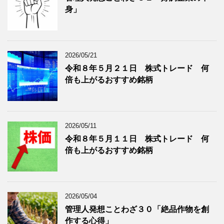
分
で
身」
類
ブ
で
ロ
ブ
グ
ロ
記
2026/05/21
グ
事
令和８年５月２１日 株式トレード 何
記
を
倍も上がるおすすめ銘柄
事
表
を
示
表
示
2026/05/11
令和８年５月１１日 株式トレード 何
倍も上がるおすすめ銘柄
2026/05/04
管理人発想ことわざ３０「絶品作物を創
作する心得」