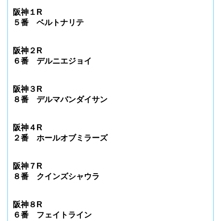
阪神１R
５番 ベルトナリテ
阪神２R
６番 デルニエジョイ
阪神３R
８番 デルマバンダイサン
阪神４R
２番 ホールオブミラーズ
阪神７R
８番 クインズシャウラ
阪神８R
６番 フェイトライン