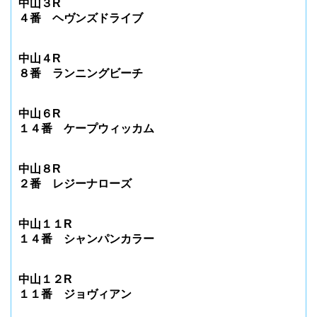
中山３R
４番 ヘヴンズドライブ
中山４R
８番 ランニングビーチ
中山６R
１４番 ケープウィッカム
中山８R
２番 レジーナローズ
中山１１R
１４番 シャンパンカラー
中山１２R
１１番 ジョヴィアン