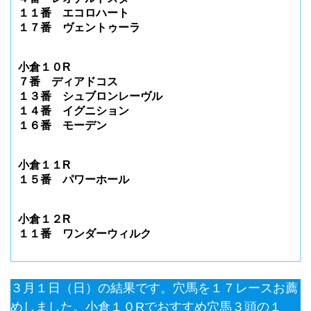
１１番 エコロハート
１７番 ヴェントゥーラ
小倉１０R
７番 ディアドコス
１３番 シュブロンレーヴル
１４番 イグニション
１６番 モーデン
小倉１１R
１５番 パワーホール
小倉１２R
１１番 ワンダーウィルク
３月１日（日）の結果です。穴馬を１７レースお薦
めしました。小倉１０Rでおすすめ穴馬３頭の１