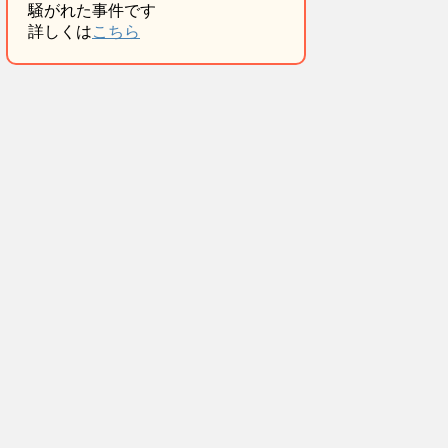
騒がれた事件です
詳しくは
こちら