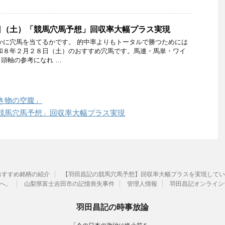
日（土）「競馬穴馬予想」回収率大幅プラス実現
かに穴馬を当てるかです。 的中率よりもトータルで勝つためには
和８年２月２８日（土）のおすすめ穴馬です。馬連・馬単・ワイ
頭軸の参考になれ …
き物の空腹」
競馬穴馬予想」回収率大幅プラス実現
おすすめ銘柄の紹介
【羽田昌記の競馬穴馬予想】回収率大幅プラスを実現してい
へ。
山梨県富士吉田市の記憶喪失事件
管理人情報
羽田昌記オンライン
羽田昌記の時事放論