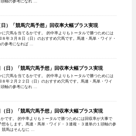
頭軸の参考になれ …
（日）「競馬穴馬予想」回収率大幅プラス実現
かに穴馬を当てるかです。 的中率よりもトータルで勝つためには
和８年３月８日（日）のおすすめ穴馬です。馬連・馬単・ワイド・
の参考になれば …
日（日）「競馬穴馬予想」回収率大幅プラス実現
かに穴馬を当てるかです。 的中率よりもトータルで勝つためには
和８年２月２２日（日）のおすすめ穴馬です。馬連・馬単・ワイ
頭軸の参考になれ …
日（日）「競馬穴馬予想」回収率大幅プラス実現
かです。 的中率よりもトータルで勝つためには回収率が大事で
予想をします。馬連・馬単・ワイド・３連複・３連単の１頭軸の参
 競馬はそんなに …