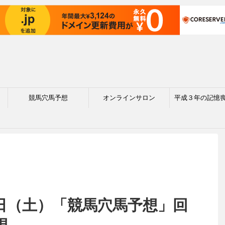
競馬穴馬予想
オンラインサロン
平成３年の記憶
日（土）「競馬穴馬予想」回