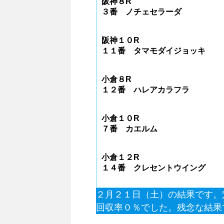
阪神８R
３番 ノチェセラーダ
阪神１０R
１１番 タマモダイジョッキ
小倉８R
１２番 ハレアカラフラ
小倉１０R
７番 カエルム
小倉１２R
１４番 クレセントウイング
２月２１日（土）の結果です。
回収率０％でした。残念な結果