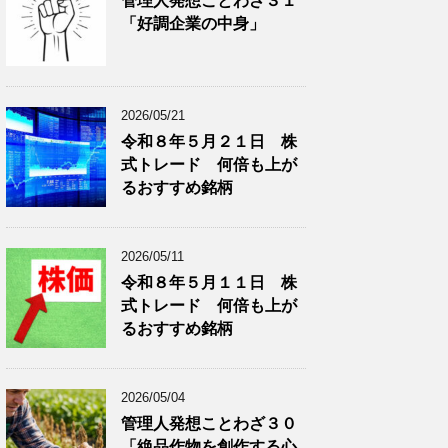
管理人発想ことわざ３１
分
で
「好調企業の中身」
類
ブ
で
ロ
ブ
グ
ロ
記
2026/05/21
グ
事
令和８年５月２１日 株
記
を
式トレード 何倍も上が
事
表
を
示
るおすすめ銘柄
表
示
2026/05/11
令和８年５月１１日 株
式トレード 何倍も上が
るおすすめ銘柄
2026/05/04
管理人発想ことわざ３０
「絶品作物を創作する心