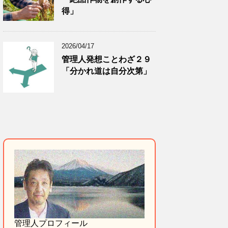
得」
2026/04/17
管理人発想ことわざ２９
「分かれ道は自分次第」
管理人プロフィール