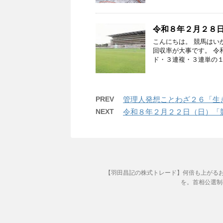
令和８年２月２８
こんにちは。 競馬はい
回収率が大事です。 令
ド・３連複・３連単の１
PREV
管理人発想ことわざ２６「生
NEXT
令和８年２月２２日（日）「
【羽田昌記の株式トレード】何倍も上がる
を。首相公選制