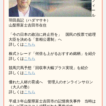
フ
ィ
ー
ル
羽田昌記（ハダマサキ）
山梨県富士吉田市在住
「今の日本の政治に終止符を」 国民の投票で総理
大臣を決める「首相公選制」へ
詳しくは
こちら
株式トレード「何倍も上がるおすすめ銘柄」を紹介
詳しくは
こちら
競馬穴馬予想「回収率大幅プラス実現」を紹介
詳しくは
こちら
優れた人材の育成へ 管理人のオンラインサロン
（大人の塾）
詳しくは
こちら
平成３年山梨県富士吉田市の記憶喪失事件 当時は