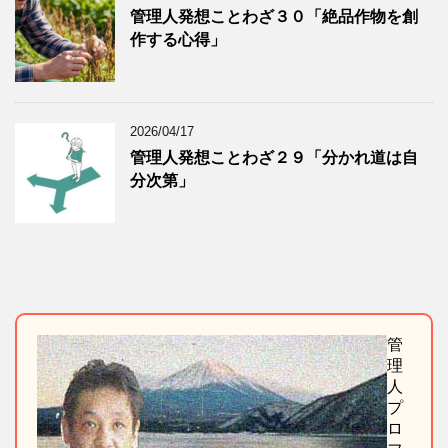
管理人発想ことわざ３０「絶品作物を創
作する心得」
2026/04/17
管理人発想ことわざ２９「分かれ道は自
分次第」
管
理
人
プ
ロ