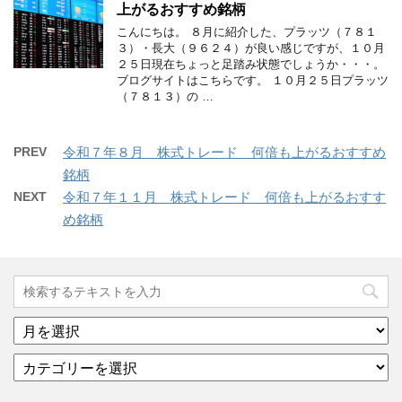
上がるおすすめ銘柄
こんにちは。 ８月に紹介した、プラッツ（７８１
３）・長大（９６２４）が良い感じですが、１０月
２５日現在ちょっと足踏み状態でしょうか・・・。
ブログサイトはこちらです。 １０月２５日プラッツ
（７８１３）の …
PREV
令和７年８月 株式トレード 何倍も上がるおすすめ
銘柄
NEXT
令和７年１１月 株式トレード 何倍も上がるおすす
め銘柄
ア
ー
カ
カ
テ
イ
ゴ
ブ