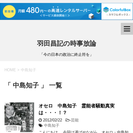
羽田昌記の時事放論
「今の日本の政治に終止符を」
HOME
>
中島知子
「 中島知子 」 一覧
オセロ 中島知子 霊能者騒動真実
は・・・！？
2012/02/22
-
芸能
中島知子
こんにちは。 今回は遅ばせながら、オセロ・中島知