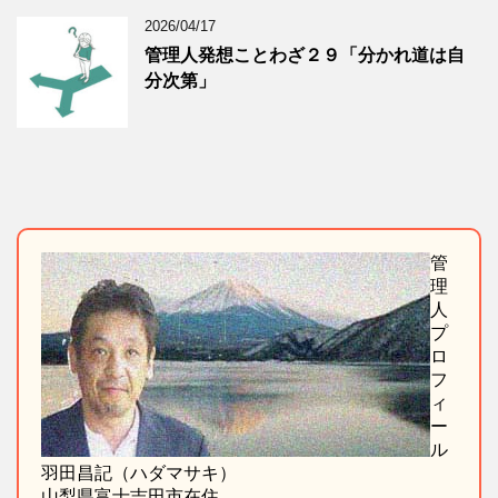
2026/04/17
管理人発想ことわざ２９「分かれ道は自
分次第」
管
理
人
プ
ロ
フ
ィ
ー
ル
羽田昌記（ハダマサキ）
山梨県富士吉田市在住