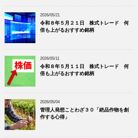
ブ
グ
ロ
記
2026/05/21
グ
事
令和８年５月２１日 株式トレード 何
記
を
倍も上がるおすすめ銘柄
事
表
を
示
表
示
2026/05/11
令和８年５月１１日 株式トレード 何
倍も上がるおすすめ銘柄
2026/05/04
管理人発想ことわざ３０「絶品作物を創
作する心得」