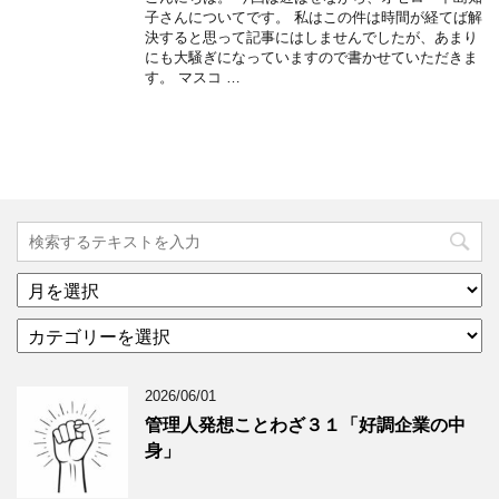
子さんについてです。 私はこの件は時間が経てば解
決すると思って記事にはしませんでしたが、あまり
にも大騒ぎになっていますので書かせていただきま
す。 マスコ …
ア
ー
カ
カ
テ
イ
ゴ
ブ
2026/06/01
リ
年
ー
月
管理人発想ことわざ３１「好調企業の中
分
で
身」
類
ブ
で
ロ