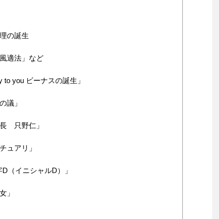
総理の誕生
「風適法」など
y to you ビーナスの誕生」
の議」
係長 只野仁」
クチュアリ」
字D（イニシャルD）」
女」