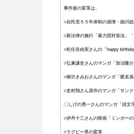
事件後の変革は、
○自民党５５年体制の崩壊・細川
○新法律の施行「暴力団対策法」
○松任谷由実さんの「happy birthda
○弘兼謙史さんのマンガ「加冶隆介
○柳沢きみおさんのマンガ「匿名
○史村翔さん原作のマンガ「サン
〇しげの秀一さんのマンガ「頭文
○伊丹十三さんの映画「ミンボーの
○ラグビー界の変革