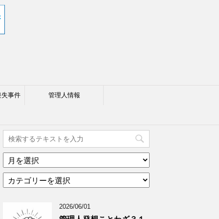
喪失事件
管理人情報
ア
ー
カ
カ
テ
イ
ゴ
ブ
2026/06/01
リ
年
ー
月