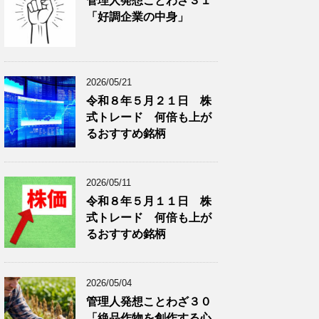
管理人発想ことわざ３１
分
で
「好調企業の中身」
類
ブ
で
ロ
ブ
グ
ロ
記
2026/05/21
グ
事
令和８年５月２１日 株
記
を
式トレード 何倍も上が
事
表
を
示
るおすすめ銘柄
表
示
2026/05/11
令和８年５月１１日 株
式トレード 何倍も上が
るおすすめ銘柄
2026/05/04
管理人発想ことわざ３０
「絶品作物を創作する心