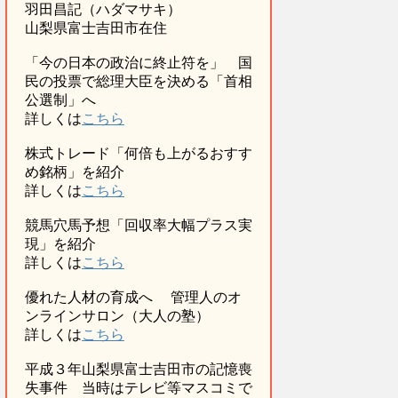
羽田昌記（ハダマサキ）
山梨県富士吉田市在住
「今の日本の政治に終止符を」 国
民の投票で総理大臣を決める「首相
公選制」へ
詳しくは
こちら
株式トレード「何倍も上がるおすす
め銘柄」を紹介
詳しくは
こちら
競馬穴馬予想「回収率大幅プラス実
現」を紹介
詳しくは
こちら
優れた人材の育成へ 管理人のオ
ンラインサロン（大人の塾）
詳しくは
こちら
平成３年山梨県富士吉田市の記憶喪
失事件 当時はテレビ等マスコミで