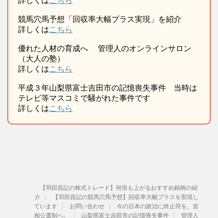
詳しくは
こちら
競馬穴馬予想「回収率大幅プラス実現」を紹介
詳しくは
こちら
優れた人材の育成へ 管理人のオンラインサロン
（大人の塾）
詳しくは
こちら
平成３年山梨県富士吉田市の記憶喪失事件 当時は
テレビ等マスコミで騒がれた事件です
詳しくは
こちら
【羽田昌記の株式トレード】何倍も上がるおすすめ銘柄の紹
介
【羽田昌記の競馬穴馬予想】回収率大幅プラスを実現し
ています
お問い合わせ
今の日本の政治に終止符を。首
相公選制へ。
山梨県富士吉田市の記憶喪失事件
管理人