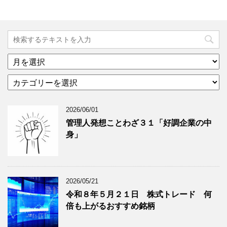
ア
ー
カ
カ
テ
イ
ゴ
ブ
2026/06/01
リ
年
ー
月
管理人発想ことわざ３１「好調企業の中
分
で
身」
類
ブ
で
ロ
ブ
グ
ロ
記
2026/05/21
グ
事
令和８年５月２１日 株式トレード 何
記
を
倍も上がるおすすめ銘柄
事
表
を
示