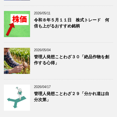
表
示
2026/05/11
令和８年５月１１日 株式トレード 何
倍も上がるおすすめ銘柄
2026/05/04
管理人発想ことわざ３０「絶品作物を創
作する心得」
2026/04/17
管理人発想ことわざ２９「分かれ道は自
分次第」