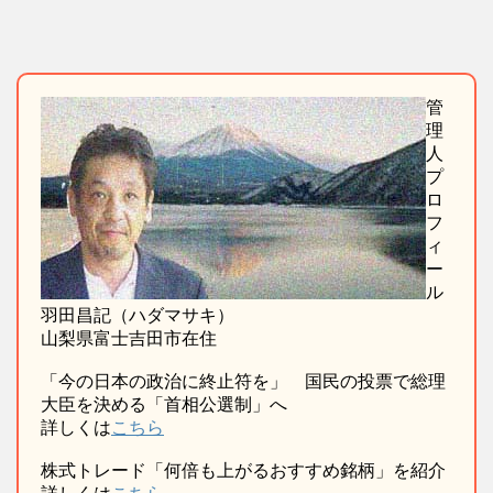
管
理
人
プ
ロ
フ
ィ
ー
ル
羽田昌記（ハダマサキ）
山梨県富士吉田市在住
「今の日本の政治に終止符を」 国民の投票で総理
大臣を決める「首相公選制」へ
詳しくは
こちら
株式トレード「何倍も上がるおすすめ銘柄」を紹介