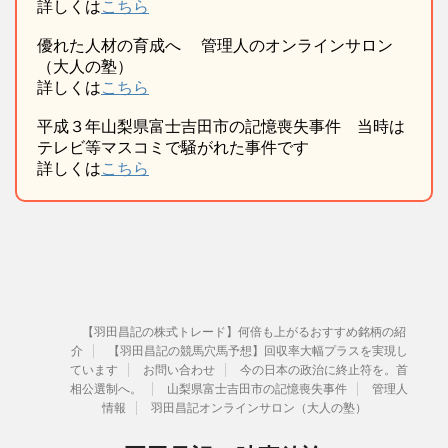
詳しくは
こちら
優れた人材の育成へ 管理人のオンラインサロン
（大人の塾）
詳しくは
こちら
平成３年山梨県富士吉田市の記憶喪失事件 当時は
テレビ等マスコミで騒がれた事件です
詳しくは
こちら
【羽田昌記の株式トレード】何倍も上がるおすすめ銘柄の紹
介
【羽田昌記の競馬穴馬予想】回収率大幅プラスを実現し
ています
お問い合わせ
今の日本の政治に終止符を。首
相公選制へ。
山梨県富士吉田市の記憶喪失事件
管理人
情報
羽田昌記オンラインサロン（大人の塾）