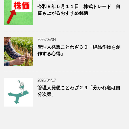
令和８年５月１１日 株式トレード 何
倍も上がるおすすめ銘柄
2026/05/04
管理人発想ことわざ３０「絶品作物を創
作する心得」
2026/04/17
管理人発想ことわざ２９「分かれ道は自
分次第」