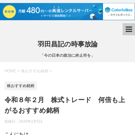
羽田昌記の時事放論
「今の日本の政治に終止符を」
HOME
>
株おすすめ銘柄
>
株おすすめ銘柄
令和８年２月 株式トレード 何倍も上
がるおすすめ銘柄
投稿日：
2026年2月5日
こんにちは。