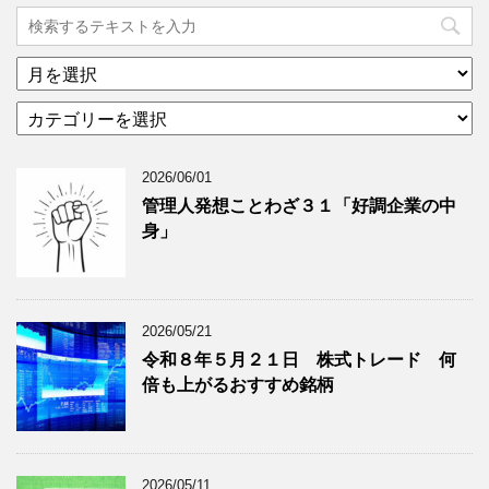
ア
ー
カ
カ
テ
イ
ゴ
ブ
2026/06/01
リ
年
ー
月
管理人発想ことわざ３１「好調企業の中
分
で
身」
類
ブ
で
ロ
ブ
グ
ロ
記
2026/05/21
グ
事
令和８年５月２１日 株式トレード 何
記
を
倍も上がるおすすめ銘柄
事
表
を
示
表
示
2026/05/11