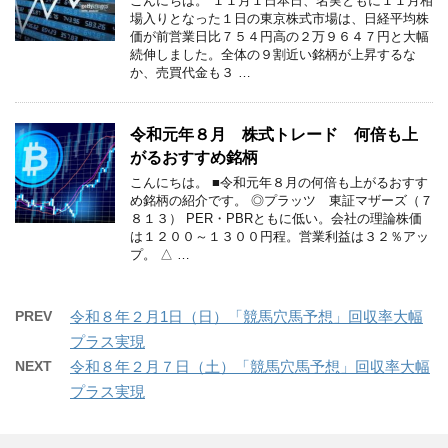
こんにちは。 １１月１日本日、名実ともに１１月相
場入りとなった１日の東京株式市場は、日経平均株
価が前営業日比７５４円高の２万９６４７円と大幅
続伸しました。全体の９割近い銘柄が上昇するな
か、売買代金も３ …
令和元年８月 株式トレード 何倍も上
がるおすすめ銘柄
こんにちは。 ■令和元年８月の何倍も上がるおすす
め銘柄の紹介です。 ◎プラッツ 東証マザーズ（７
８１３） PER・PBRともに低い。会社の理論株価
は１２００～１３００円程。営業利益は３２％アッ
プ。 △ …
PREV
令和８年２月1日（日）「競馬穴馬予想」回収率大幅
プラス実現
NEXT
令和８年２月７日（土）「競馬穴馬予想」回収率大幅
プラス実現