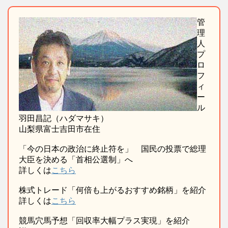
管
理
人
プ
ロ
フ
ィ
ー
ル
羽田昌記（ハダマサキ）
山梨県富士吉田市在住
「今の日本の政治に終止符を」 国民の投票で総理
大臣を決める「首相公選制」へ
詳しくは
こちら
株式トレード「何倍も上がるおすすめ銘柄」を紹介
詳しくは
こちら
競馬穴馬予想「回収率大幅プラス実現」を紹介