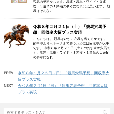
穴馬の予想をします。馬連・馬単・ワイド・３連
複・３連単の１頭軸の参考になればと思います。 競
馬はそんなに …
令和８年２月２１日（土）「競馬穴馬予
想」回収率大幅プラス実現
こんにちは。 競馬はいかに穴馬を当てるかです。
的中率よりもトータルで勝つためには回収率が大事
です。 令和８年２月２１日（土）のおすすめ穴馬で
す。馬連・馬単・ワイド・３連複・３連単の１頭軸
の参考になれ …
PREV
令和８年１月２５日（日）「競馬穴馬予想」回収率大
幅プラス実現
NEXT
令和８年２月1日（日）「競馬穴馬予想」回収率大幅
プラス実現