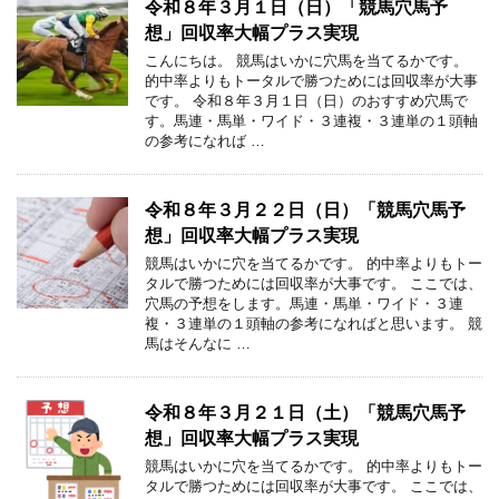
令和８年３月１日（日）「競馬穴馬予
想」回収率大幅プラス実現
こんにちは。 競馬はいかに穴馬を当てるかです。
的中率よりもトータルで勝つためには回収率が大事
です。 令和８年３月１日（日）のおすすめ穴馬で
す。馬連・馬単・ワイド・３連複・３連単の１頭軸
の参考になれば …
令和８年３月２２日（日）「競馬穴馬予
想」回収率大幅プラス実現
競馬はいかに穴を当てるかです。 的中率よりもトー
タルで勝つためには回収率が大事です。 ここでは、
穴馬の予想をします。馬連・馬単・ワイド・３連
複・３連単の１頭軸の参考になればと思います。 競
馬はそんなに …
令和８年３月２１日（土）「競馬穴馬予
想」回収率大幅プラス実現
競馬はいかに穴を当てるかです。 的中率よりもトー
タルで勝つためには回収率が大事です。 ここでは、