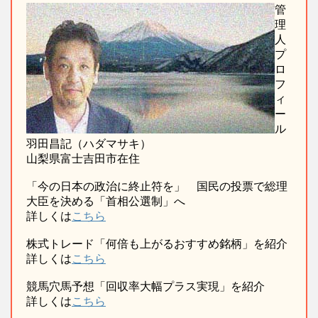
管
理
人
プ
ロ
フ
ィ
ー
ル
羽田昌記（ハダマサキ）
山梨県富士吉田市在住
「今の日本の政治に終止符を」 国民の投票で総理
大臣を決める「首相公選制」へ
詳しくは
こちら
株式トレード「何倍も上がるおすすめ銘柄」を紹介
詳しくは
こちら
競馬穴馬予想「回収率大幅プラス実現」を紹介
詳しくは
こちら