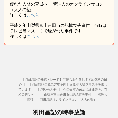
優れた人材の育成へ 管理人のオンラインサロン
（大人の塾）
詳しくは
こちら
平成３年山梨県富士吉田市の記憶喪失事件 当時は
テレビ等マスコミで騒がれた事件です
詳しくは
こちら
【羽田昌記の株式トレード】何倍も上がるおすすめ銘柄の紹
介
【羽田昌記の競馬穴馬予想】回収率大幅プラスを実現し
ています
お問い合わせ
今の日本の政治に終止符を。首
相公選制へ。
山梨県富士吉田市の記憶喪失事件
管理人
情報
羽田昌記オンラインサロン（大人の塾）
羽田昌記の時事放論