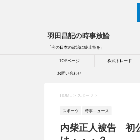
羽田昌記の時事放論
「今の日本の政治に終止符を」
TOPページ
株式トレード
お問い合わせ
HOME
>
スポーツ
>
スポーツ
時事ニュース
内柴正人被告 初