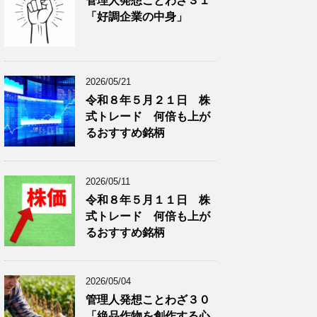
管理人発想ことわざ３１
分
で
「好調企業の中身」
類
ブ
で
ロ
ブ
グ
ロ
記
2026/05/21
グ
事
令和８年５月２１日 株
記
を
式トレード 何倍も上が
事
表
を
示
るおすすめ銘柄
表
示
2026/05/11
令和８年５月１１日 株
式トレード 何倍も上が
るおすすめ銘柄
2026/05/04
管理人発想ことわざ３０
「絶品作物を創作する心