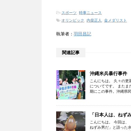
-
スポーツ
,
時事ニュース
-
オリンピック
,
内柴正人
,
金メダリスト
執筆者：
羽田昌記
関連記事
沖縄米兵暴行事件
こんにちは。 久々の更
についてです。 またま
期にこの事件。沖縄県民
「日本人は、ねず
こんにちは。 今回は、
ねずみ男だ」と語った