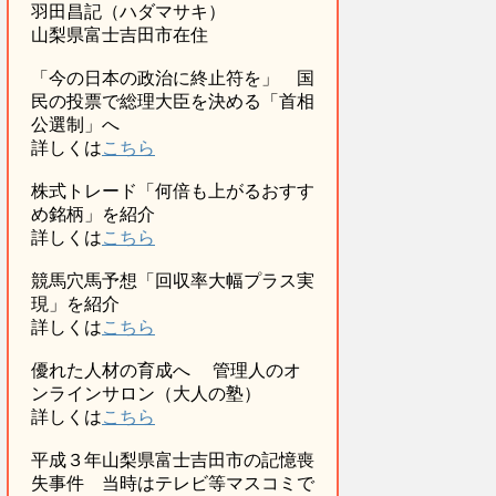
羽田昌記（ハダマサキ）
山梨県富士吉田市在住
「今の日本の政治に終止符を」 国
民の投票で総理大臣を決める「首相
公選制」へ
詳しくは
こちら
株式トレード「何倍も上がるおすす
め銘柄」を紹介
詳しくは
こちら
競馬穴馬予想「回収率大幅プラス実
現」を紹介
詳しくは
こちら
優れた人材の育成へ 管理人のオ
ンラインサロン（大人の塾）
詳しくは
こちら
平成３年山梨県富士吉田市の記憶喪
失事件 当時はテレビ等マスコミで