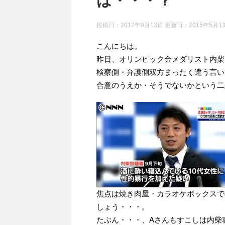
は・・・？
投稿日：2012年9月13日 更新日：
2015年5月1
こんにちは。
昨日、オリンピック金メダリスト内柴
検察側・弁護側双方まったく違う言い
合意のうえか・そうでないかという二
焦点は焼き肉屋・カラオケボックスで
しょう・・・。
たぶん・・・、Aさんもすこしは内柴