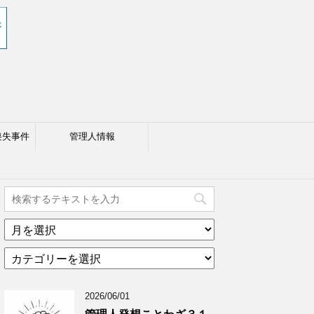
喪失事件
管理人情報
ア
ー
カ
カ
テ
イ
ゴ
ブ
2026/06/01
リ
年
ー
月