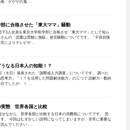
画「ゲゲゲの鬼 …
学部に合格させた「東大ママ」騒動
息子3人全員を東京大学医学部に合格させ「東大ママ」として知ら
子さんの「恋愛は受験に無駄」発言騒動についてです。「子供自慢
言によりテレビや …
どうなる日本人の知能！？
日（８日）発表された「国際成人力調査」についてです。 調べた
思考力」「ＩＴを活用した問題解決能力」の三つで 読解力・数的
位でしたが、Ｉ …
の実態 世界各国と比較
ばせながら、世界各国と比較する日本の消費税についてです。 恐
す。 今回はむずかしい説明になってしまいますが、非常に重要な
読んでください …