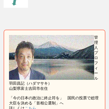
管
理
人
プ
ロ
フ
ィ
ー
ル
羽田昌記（ハダマサキ）
山梨県富士吉田市在住
「今の日本の政治に終止符を」 国民の投票で総理
大臣を決める「首相公選制」へ
詳しくは
こちら