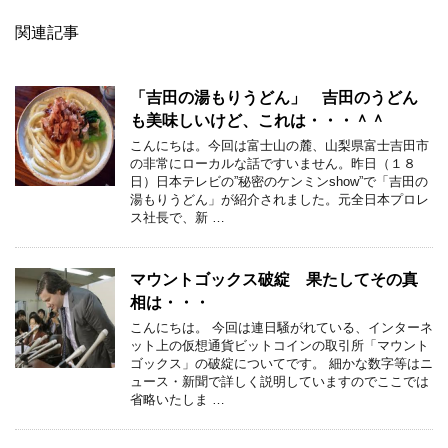
関連記事
「吉田の湯もりうどん」 吉田のうどん
も美味しいけど、これは・・・＾＾
こんにちは。今回は富士山の麓、山梨県富士吉田市
の非常にローカルな話ですいません。昨日（１８
日）日本テレビの”秘密のケンミンshow”で「吉田の
湯もりうどん」が紹介されました。元全日本プロレ
ス社長で、新 …
マウントゴックス破綻 果たしてその真
相は・・・
こんにちは。 今回は連日騒がれている、インターネ
ット上の仮想通貨ビットコインの取引所「マウント
ゴックス」の破綻についてです。 細かな数字等はニ
ュース・新聞で詳しく説明していますのでここでは
省略いたしま …