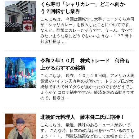
くら寿司「シャリカレー」どこへ向か
う？回転すし業界
こんにちは。 今回は回転すし大手チェーンくら寿司
が「シャリカレー」を投入したことについてです。
なんと、酢飯にカレーだそうです。う～ん、食べて
みたいような別にどうでもいいような～！？? 田中
邦彦社長は …
令和２年１０月 株式トレード 何倍も
上がるおすすめ銘柄
こんにちは。 現在、１０月１９日朝。アメリカ大統
領選がバイデン氏有利の状態です。トランプ氏が大
統領ですのでＮＹダウが強かったのですがどうでし
ょうか？ コロナ禍中ですが、経済を進める動きです
ので、相場は …
北朝鮮元料理人 藤本健二氏に期待！
こんにちは。 最近、興味のあるニュースが多いで
す。 こんな時、日本の政治は何をやっているのでし
ょう・・・。 問責決議案など出して空転させて、そ