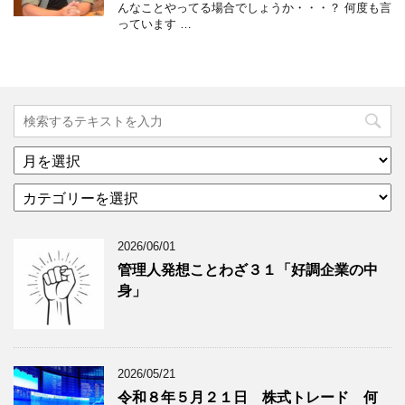
んなことやってる場合でしょうか・・・？ 何度も言
っています …
ア
ー
カ
カ
テ
イ
ゴ
ブ
2026/06/01
リ
年
ー
月
管理人発想ことわざ３１「好調企業の中
分
で
身」
類
ブ
で
ロ
ブ
グ
ロ
記
2026/05/21
グ
事
令和８年５月２１日 株式トレード 何
記
を