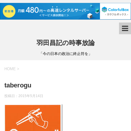
羽田昌記の時事放論
「今の日本の政治に終止符を」
HOME
>
taberogu
投稿日：
2015年5月14日