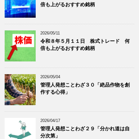
倍も上がるおすすめ銘柄
事
表
を
示
表
示
2026/05/11
令和８年５月１１日 株式トレード 何
倍も上がるおすすめ銘柄
2026/05/04
管理人発想ことわざ３０「絶品作物を創
作する心得」
2026/04/17
管理人発想ことわざ２９「分かれ道は自
分次第」